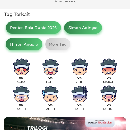
Advertisement
Tag Terkait
Pentas Bola Dunia 2026
Simon Adingra
Nilson Angulo
More Tag
0%
0%
0%
0%
SUKA
LUCU
SEDIH
MARAH
0%
0%
0%
0%
KAGET
ANEH
TAKUT
TAKJUB