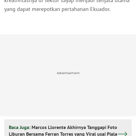
kreativitasnya di sektor sayap menjadi senjata utama
yang dapat merepotkan pertahanan Ekuador.
Advertisement
Baca Juga:
Marcos Llorente Akhirnya Tanggapi Foto
Liburan Bersama Ferran Torres yang Viral usai Piala