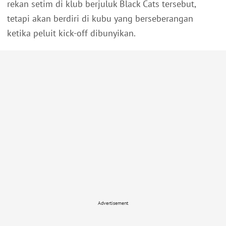
rekan setim di klub berjuluk Black Cats tersebut,
tetapi akan berdiri di kubu yang berseberangan
ketika peluit kick-off dibunyikan.
Advertisement