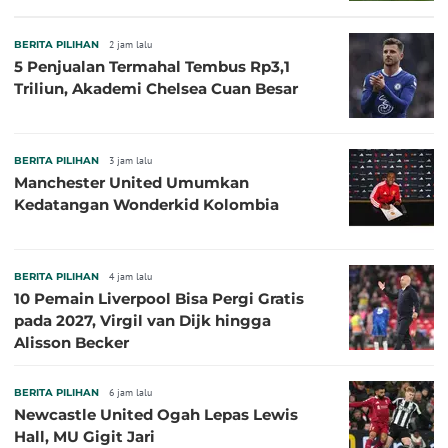
BERITA PILIHAN
2 jam lalu
5 Penjualan Termahal Tembus Rp3,1
Triliun, Akademi Chelsea Cuan Besar
BERITA PILIHAN
3 jam lalu
Manchester United Umumkan
Kedatangan Wonderkid Kolombia
BERITA PILIHAN
4 jam lalu
10 Pemain Liverpool Bisa Pergi Gratis
pada 2027, Virgil van Dijk hingga
Alisson Becker
BERITA PILIHAN
6 jam lalu
Newcastle United Ogah Lepas Lewis
Hall, MU Gigit Jari