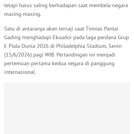
tetapi harus saling berhadapan saat membela negara
masing-masing.
Satu di antaranya akan tersaji saat Timnas Pantai
Gading menghadapi Ekuador pada laga perdana Grup
E Piala Dunia 2026 di Philadelphia Stadium, Senin
(15/6/2026) pagi WIB. Pertandingan ini menjadi
pertemuan pertama kedua negara di panggung
internasional.