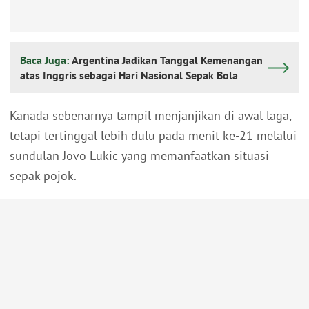
Baca Juga:
Argentina Jadikan Tanggal Kemenangan
atas Inggris sebagai Hari Nasional Sepak Bola
Kanada sebenarnya tampil menjanjikan di awal laga,
tetapi tertinggal lebih dulu pada menit ke-21 melalui
sundulan Jovo Lukic yang memanfaatkan situasi
sepak pojok.