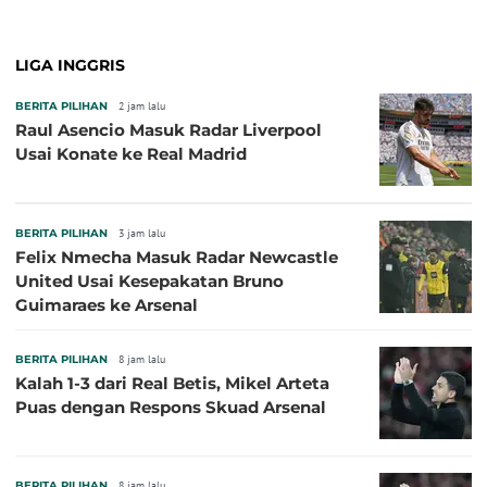
LIGA INGGRIS
BERITA PILIHAN
2 jam lalu
Raul Asencio Masuk Radar Liverpool
Usai Konate ke Real Madrid
BERITA PILIHAN
3 jam lalu
Felix Nmecha Masuk Radar Newcastle
United Usai Kesepakatan Bruno
Guimaraes ke Arsenal
BERITA PILIHAN
8 jam lalu
Kalah 1-3 dari Real Betis, Mikel Arteta
Puas dengan Respons Skuad Arsenal
BERITA PILIHAN
8 jam lalu