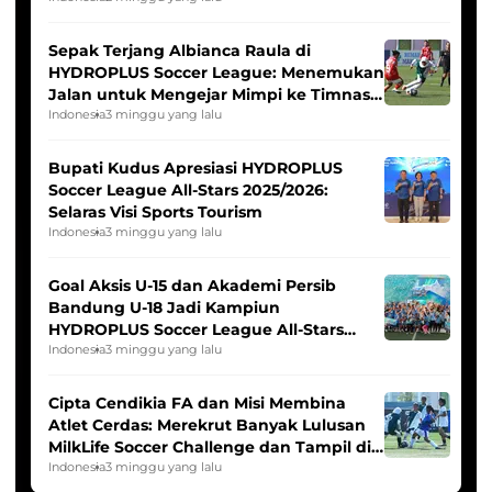
Sepak Terjang Albianca Raula di
HYDROPLUS Soccer League: Menemukan
Jalan untuk Mengejar Mimpi ke Timnas
Indonesia Putri
Indonesia
3 minggu yang lalu
Bupati Kudus Apresiasi HYDROPLUS
Soccer League All-Stars 2025/2026:
Selaras Visi Sports Tourism
Indonesia
3 minggu yang lalu
Goal Aksis U-15 dan Akademi Persib
Bandung U-18 Jadi Kampiun
HYDROPLUS Soccer League All-Stars
2025/2026
Indonesia
3 minggu yang lalu
Cipta Cendikia FA dan Misi Membina
Atlet Cerdas: Merekrut Banyak Lulusan
MilkLife Soccer Challenge dan Tampil di
HYDROPLUS Soccer League
Indonesia
3 minggu yang lalu