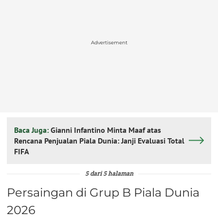
Advertisement
Baca Juga:
Gianni Infantino Minta Maaf atas
Rencana Penjualan Piala Dunia: Janji Evaluasi Total
FIFA
5 dari 5 halaman
Persaingan di Grup B Piala Dunia
2026