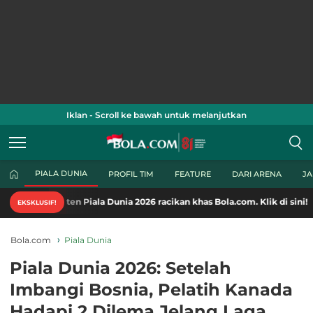
Iklan - Scroll ke bawah untuk melanjutkan
PIALA DUNIA
PROFIL TIM
FEATURE
DARI ARENA
J
n Piala Dunia 2026 racikan khas Bola.com. Klik di sini!
EKSKLUSIF!
Bola.com
Piala Dunia
Piala Dunia 2026: Setelah
Imbangi Bosnia, Pelatih Kanada
Hadapi 2 Dilema Jelang Laga