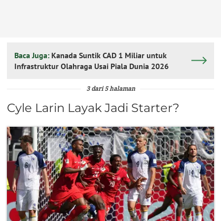
Baca Juga:
Kanada Suntik CAD 1 Miliar untuk
Infrastruktur Olahraga Usai Piala Dunia 2026
3 dari 5 halaman
Cyle Larin Layak Jadi Starter?