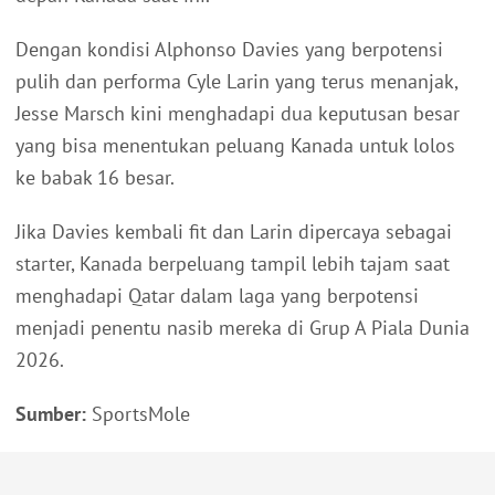
Dengan kondisi Alphonso Davies yang berpotensi
pulih dan performa Cyle Larin yang terus menanjak,
Jesse Marsch kini menghadapi dua keputusan besar
yang bisa menentukan peluang Kanada untuk lolos
ke babak 16 besar.
Jika Davies kembali fit dan Larin dipercaya sebagai
starter, Kanada berpeluang tampil lebih tajam saat
menghadapi Qatar dalam laga yang berpotensi
menjadi penentu nasib mereka di Grup A Piala Dunia
2026.
Sumber:
SportsMole