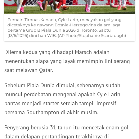
Pemain Timnas Kanada, Cyle Larin, merayakan gol yang
dicetaknya ke gawang Bosnia-Herzegovina dalam laga
pertama Grup B Piala Dunia 2026 di Toronto, Sabtu
(13/6/2026) dini hari WIB. (AP Photo/Stephanie Scarbrough)
Dilema kedua yang dihadapi Marsch adalah
menentukan siapa yang layak memimpin lini serang
saat melawan Qatar.
Sebelum Piala Dunia dimulai, sebenarnya sudah
muncul perdebatan mengenai apakah Cyle Larin
pantas menjadi starter setelah tampil impresif
bersama Southampton di akhir musim.
Penyerang berusia 31 tahun itu mencetak enam gol
dalam delapan pertandingan terakhirnya di