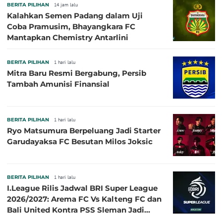
BERITA PILIHAN
14 jam lalu
Kalahkan Semen Padang dalam Uji
Coba Pramusim, Bhayangkara FC
Mantapkan Chemistry Antarlini
BERITA PILIHAN
1 hari lalu
Mitra Baru Resmi Bergabung, Persib
Tambah Amunisi Finansial
BERITA PILIHAN
1 hari lalu
Ryo Matsumura Berpeluang Jadi Starter
Garudayaksa FC Besutan Milos Joksic
BERITA PILIHAN
1 hari lalu
I.League Rilis Jadwal BRI Super League
2026/2027: Arema FC Vs Kalteng FC dan
Bali United Kontra PSS Sleman Jadi
Pembuka pada 4 September