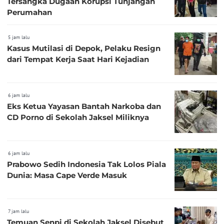
Tersangka Dugaan Korupsi Tunjangan
Perumahan
5 jam lalu
Kasus Mutilasi di Depok, Pelaku Resign
dari Tempat Kerja Saat Hari Kejadian
6 jam lalu
Eks Ketua Yayasan Bantah Narkoba dan
CD Porno di Sekolah Jaksel Miliknya
6 jam lalu
Prabowo Sedih Indonesia Tak Lolos Piala
Dunia: Masa Cape Verde Masuk
7 jam lalu
Temuan Senpi di Sekolah Jaksel Disebut