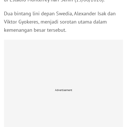
Dua bintang lini depan Swedia, Alexander Isak dan
Viktor Gyokeres, menjadi sorotan utama dalam
kemenangan besar tersebut.
Advertisement