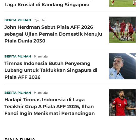
Laga Krusial di Kandang Singapura
BERITA PILIHAN
7 jam lalu
John Herdman Sebut Piala AFF 2026
sebagai Ujian Pemain Domestik Menuju
Piala Dunia 2030
BERITA PILIHAN
9 jam lalu
Timnas Indonesia Butuh Penyerang
Lubang untuk Taklukkan Singapura di
Piala AFF 2026
BERITA PILIHAN
9 jam lalu
Hadapi Timnas Indonesia di Laga
Terakhir Grup A Piala AFF 2026, Ilhan
Fandi Ingin Menikmati Pertandingan
PIALA DUNIA