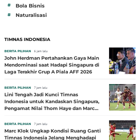
#
Bola Bisnis
#
Naturalisasi
TIMNAS INDONESIA
BERITA PILIHAN
6 jam lalu
John Herdman Pertahankan Gaya Main
Mendominasi saat Hadapi Singapura di
Laga Terakhir Grup A Piala AFF 2026
BERITA PILIHAN
7 jam lalu
Lini Tengah Jadi Kunci Timnas
Indonesia untuk Kandaskan Singapura,
Pengamat Nilai Thom Haye dan Marc
Klok Sebaiknya Tidak Tampil Bareng
BERITA PILIHAN
7 jam lalu
Marc Klok Ungkap Kondisi Ruang Ganti
Timnas Indonesia Jelang Menghadapi