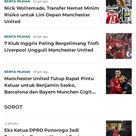
BERITA PILIHAN
12 jam lalu
Nick Woltemade, Transfer Hemat Minim
Risiko untuk Lini Depan Manchester
United
BERITA PILIHAN
16 jam lalu
7 Klub Inggris Paling Bergelimang Trofi:
Liverpool Ungguli Manchester United
BERITA PILIHAN
19 jam lalu
Manchester United Tutup Rapat Pintu
Keluar untuk Benjamin Sesko,
Barcelona dan Bayern Munchen Gigit
Jari
SOROT
5 jam lalu
Eks Ketua DPRD Ponorogo Jadi