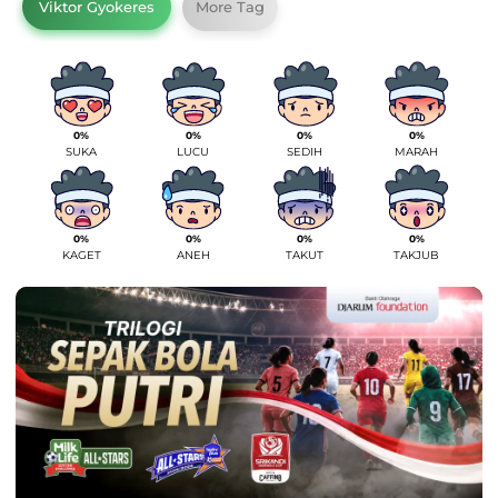
Viktor Gyokeres
More Tag
0%
0%
0%
0%
SUKA
LUCU
SEDIH
MARAH
0%
0%
0%
0%
KAGET
ANEH
TAKUT
TAKJUB