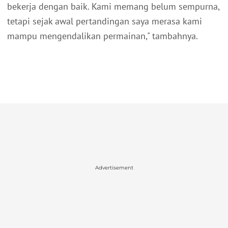
bekerja dengan baik. Kami memang belum sempurna,
tetapi sejak awal pertandingan saya merasa kami
mampu mengendalikan permainan," tambahnya.
Advertisement