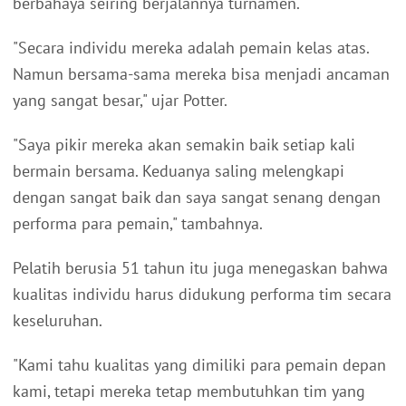
berbahaya seiring berjalannya turnamen.
"Secara individu mereka adalah pemain kelas atas.
Namun bersama-sama mereka bisa menjadi ancaman
yang sangat besar," ujar Potter.
"Saya pikir mereka akan semakin baik setiap kali
bermain bersama. Keduanya saling melengkapi
dengan sangat baik dan saya sangat senang dengan
performa para pemain," tambahnya.
Pelatih berusia 51 tahun itu juga menegaskan bahwa
kualitas individu harus didukung performa tim secara
keseluruhan.
"Kami tahu kualitas yang dimiliki para pemain depan
kami, tetapi mereka tetap membutuhkan tim yang