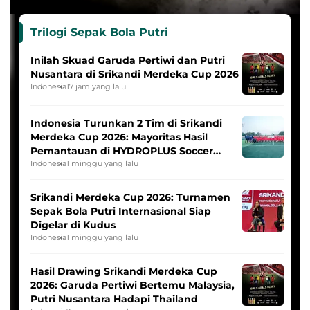
Trilogi Sepak Bola Putri
Inilah Skuad Garuda Pertiwi dan Putri
Nusantara di Srikandi Merdeka Cup 2026
Indonesia
17 jam yang lalu
Indonesia Turunkan 2 Tim di Srikandi
Merdeka Cup 2026: Mayoritas Hasil
Pemantauan di HYDROPLUS Soccer
League
Indonesia
1 minggu yang lalu
Srikandi Merdeka Cup 2026: Turnamen
Sepak Bola Putri Internasional Siap
Digelar di Kudus
Indonesia
1 minggu yang lalu
Hasil Drawing Srikandi Merdeka Cup
2026: Garuda Pertiwi Bertemu Malaysia,
Putri Nusantara Hadapi Thailand