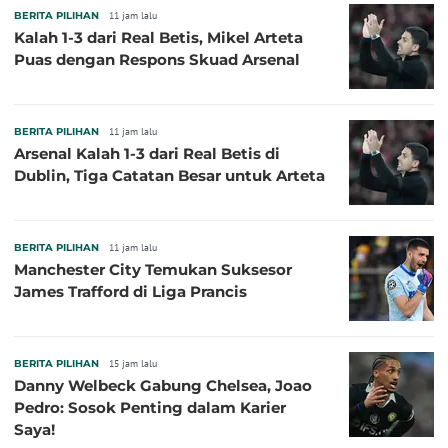
BERITA PILIHAN
11 jam lalu
Kalah 1-3 dari Real Betis, Mikel Arteta
Puas dengan Respons Skuad Arsenal
BERITA PILIHAN
11 jam lalu
Arsenal Kalah 1-3 dari Real Betis di
Dublin, Tiga Catatan Besar untuk Arteta
BERITA PILIHAN
11 jam lalu
Manchester City Temukan Suksesor
James Trafford di Liga Prancis
BERITA PILIHAN
15 jam lalu
Danny Welbeck Gabung Chelsea, Joao
Pedro: Sosok Penting dalam Karier
Saya!