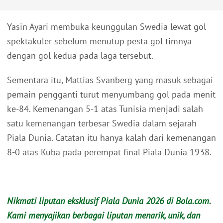
Yasin Ayari membuka keunggulan Swedia lewat gol
spektakuler sebelum menutup pesta gol timnya
dengan gol kedua pada laga tersebut.
Sementara itu, Mattias Svanberg yang masuk sebagai
pemain pengganti turut menyumbang gol pada menit
ke-84. Kemenangan 5-1 atas Tunisia menjadi salah
satu kemenangan terbesar Swedia dalam sejarah
Piala Dunia. Catatan itu hanya kalah dari kemenangan
8-0 atas Kuba pada perempat final Piala Dunia 1938.
Nikmati liputan eksklusif Piala Dunia 2026 di Bola.com.
Kami menyajikan berbagai liputan menarik, unik, dan