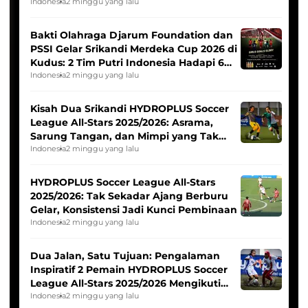
Indonesia
2 minggu yang lalu
Bakti Olahraga Djarum Foundation dan
PSSI Gelar Srikandi Merdeka Cup 2026 di
Kudus: 2 Tim Putri Indonesia Hadapi 6
Tim Asia
Indonesia
2 minggu yang lalu
Kisah Dua Srikandi HYDROPLUS Soccer
League All-Stars 2025/2026: Asrama,
Sarung Tangan, dan Mimpi yang Tak
Pernah Padam
Indonesia
2 minggu yang lalu
HYDROPLUS Soccer League All-Stars
2025/2026: Tak Sekadar Ajang Berburu
Gelar, Konsistensi Jadi Kunci Pembinaan
Indonesia
2 minggu yang lalu
Dua Jalan, Satu Tujuan: Pengalaman
Inspiratif 2 Pemain HYDROPLUS Soccer
League All-Stars 2025/2026 Mengikuti
Seleksi Timnas Indonesia Putri
Indonesia
2 minggu yang lalu