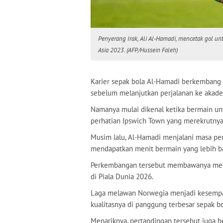
Penyerang Irak, Ali Al-Hamadi, mencetak gol un
Asia 2023. (AFP/Hussein Faleh)
Karier sepak bola Al-Hamadi berkembang 
sebelum melanjutkan perjalanan ke akade
Namanya mulai dikenal ketika bermain u
perhatian Ipswich Town yang merekrutnya 
Musim lalu, Al-Hamadi menjalani masa p
mendapatkan menit bermain yang lebih b
Perkembangan tersebut membawanya menjad
di Piala Dunia 2026.
Laga melawan Norwegia menjadi kesempa
kualitasnya di panggung terbesar sepak bo
Menariknya, pertandingan tersebut juga