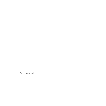
Advertisement