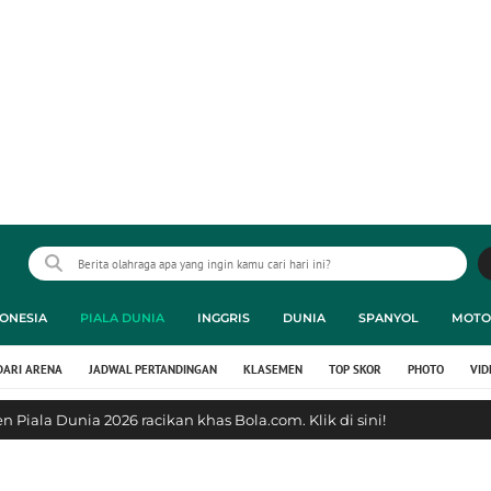
ONESIA
PIALA DUNIA
INGGRIS
DUNIA
SPANYOL
MOTO
DARI ARENA
JADWAL PERTANDINGAN
KLASEMEN
TOP SKOR
PHOTO
VID
 Piala Dunia 2026 racikan khas Bola.com. Klik di sini!