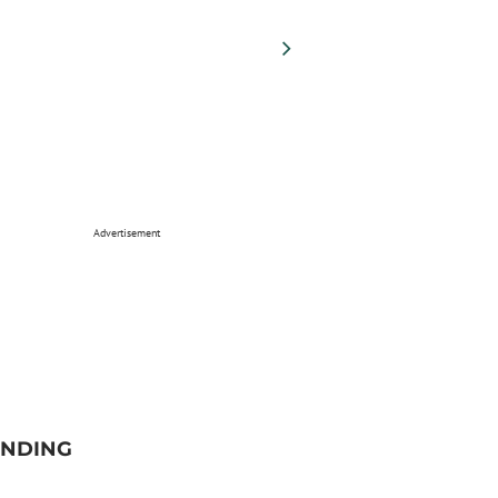
Advertisement
ENDING