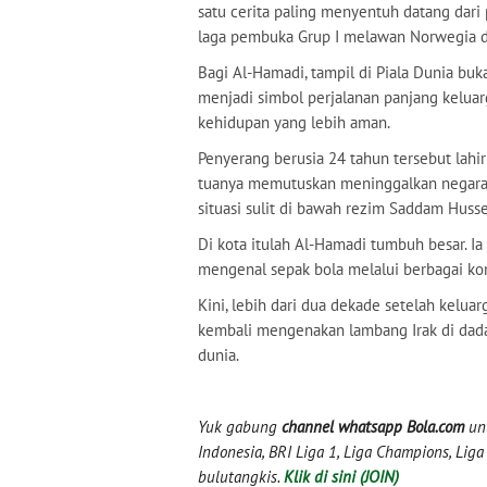
satu cerita paling menyentuh datang dar
laga pembuka Grup I melawan Norwegia d
Bagi Al-Hamadi, tampil di Piala Dunia buk
menjadi simbol perjalanan panjang kelua
kehidupan yang lebih aman.
Penyerang berusia 24 tahun tersebut lahir 
tuanya memutuskan meninggalkan negara t
situasi sulit di bawah rezim Saddam Husse
Di kota itulah Al-Hamadi tumbuh besar. I
mengenal sepak bola melalui berbagai kom
Kini, lebih dari dua dekade setelah kelu
kembali mengenakan lambang Irak di dada
dunia.
Yuk gabung
channel whatsapp Bola.com
unt
Indonesia, BRI Liga 1, Liga Champions, Liga I
bulutangkis.
Klik di sini (JOIN)