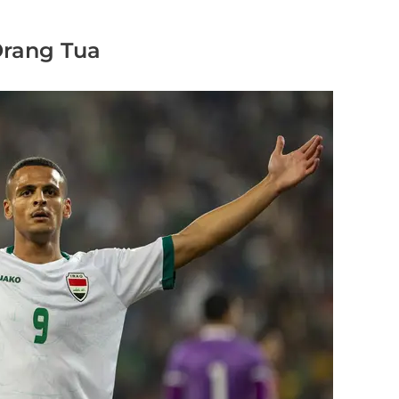
Orang Tua