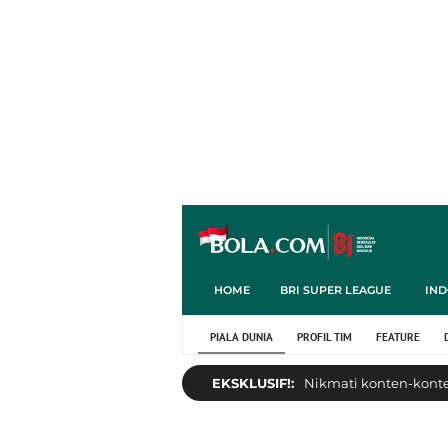
HOME
BRI SUPER LEAGUE
IND
PIALA DUNIA
PROFIL TIM
FEATURE
EKSKLUSIF!:
Nikmati konten-konten