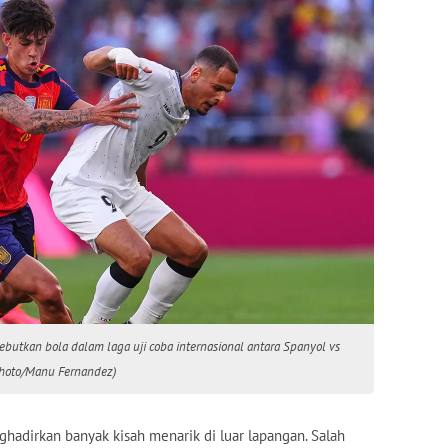
butkan bola dalam laga uji coba internasional antara Spanyol vs
 Photo/Manu Fernandez)
hadirkan banyak kisah menarik di luar lapangan. Salah