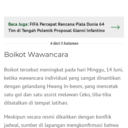
Baca Juga:
FIFA Percepat Rencana Piala Dunia 64
Tim di Tengah Polemik Proposal Gianni Infantino
4 dari 5 halaman
Boikot Wawancara
Boikot tersebut meningkat pada hari Minggu, 14 Juni,
ketika wawancara individual yang sangat dinantikan
dengan gelandang Hwang In-beom, yang mencetak
satu gol dan satu assist melawan Ceko, tiba-tiba
dibatalkan di tempat latihan.
Meskipun secara resmi dikaitkan dengan konflik
jadwal, sumber di lapangan mengkonfirmasi bahwa