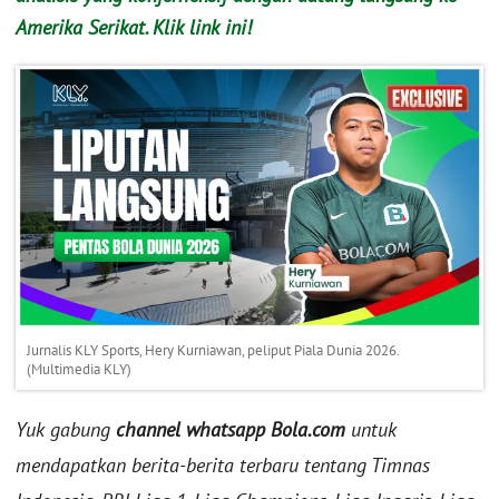
Amerika Serikat. Klik link ini!
Jurnalis KLY Sports, Hery Kurniawan, peliput Piala Dunia 2026.
(Multimedia KLY)
Yuk gabung
channel whatsapp Bola.com
untuk
mendapatkan berita-berita terbaru tentang Timnas