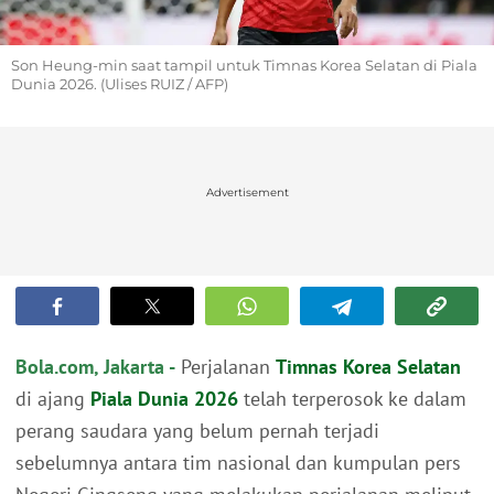
Son Heung-min saat tampil untuk Timnas Korea Selatan di Piala
Dunia 2026. (Ulises RUIZ / AFP)
Advertisement
Bola.com, Jakarta -
Perjalanan
Timnas Korea Selatan
di ajang
Piala Dunia 2026
telah terperosok ke dalam
perang saudara yang belum pernah terjadi
sebelumnya antara tim nasional dan kumpulan pers