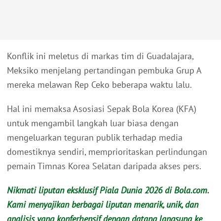
Konflik ini meletus di markas tim di Guadalajara,
Meksiko menjelang pertandingan pembuka Grup A
mereka melawan Rep Ceko beberapa waktu lalu.
Hal ini memaksa Asosiasi Sepak Bola Korea (KFA)
untuk mengambil langkah luar biasa dengan
mengeluarkan teguran publik terhadap media
domestiknya sendiri, memprioritaskan perlindungan
pemain Timnas Korea Selatan daripada akses pers.
Nikmati liputan eksklusif Piala Dunia 2026 di Bola.com.
Kami menyajikan berbagai liputan menarik, unik, dan
analisis yang konferhensif dengan datang langsung ke