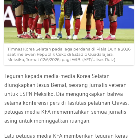
Timnas Korea Selatan pada laga perdana di Piala Dunia 2026
saat melawan Republik Ceko di Estadio Guadalajara,
Meksiko, Jumat (12/6/2026) pagi WIB. (AFP/Ulises Ruiz)
Teguran kepada media-media Korea Selatan
diungkapkan Jesus Bernal, seorang jurnalis veteran
untuk ESPN Meksiko. Dia mengungkapkan bahwa
selama konferensi pers di fasilitas pelatihan Chivas,
petugas media KFA memerintahkan semua jurnalis
asing untuk meninggalkan ruangan.
Lalu petugas media KFA memberikan teguran keras