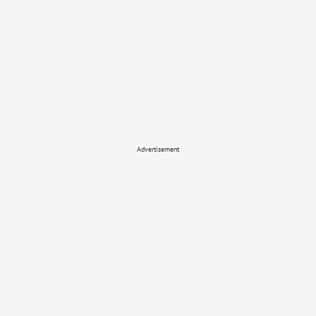
Advertisement