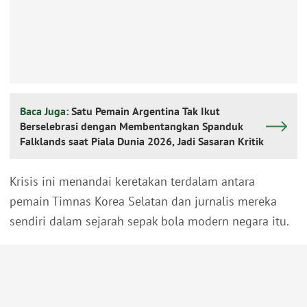
Baca Juga:
Satu Pemain Argentina Tak Ikut
Berselebrasi dengan Membentangkan Spanduk
Falklands saat Piala Dunia 2026, Jadi Sasaran Kritik
Krisis ini menandai keretakan terdalam antara
pemain Timnas Korea Selatan dan jurnalis mereka
sendiri dalam sejarah sepak bola modern negara itu.