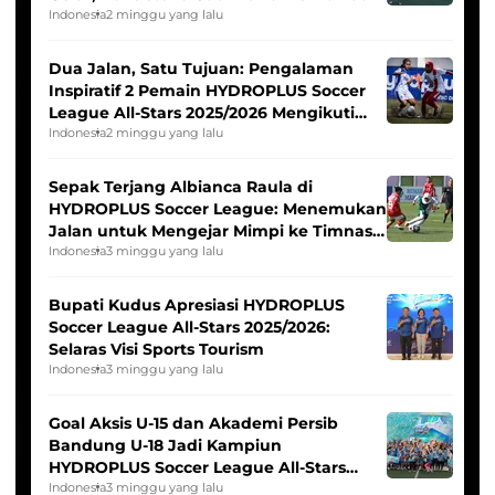
Indonesia
2 minggu yang lalu
Dua Jalan, Satu Tujuan: Pengalaman
Inspiratif 2 Pemain HYDROPLUS Soccer
League All-Stars 2025/2026 Mengikuti
Seleksi Timnas Indonesia Putri
Indonesia
2 minggu yang lalu
Sepak Terjang Albianca Raula di
HYDROPLUS Soccer League: Menemukan
Jalan untuk Mengejar Mimpi ke Timnas
Indonesia Putri
Indonesia
3 minggu yang lalu
Bupati Kudus Apresiasi HYDROPLUS
Soccer League All-Stars 2025/2026:
Selaras Visi Sports Tourism
Indonesia
3 minggu yang lalu
Goal Aksis U-15 dan Akademi Persib
Bandung U-18 Jadi Kampiun
HYDROPLUS Soccer League All-Stars
2025/2026
Indonesia
3 minggu yang lalu