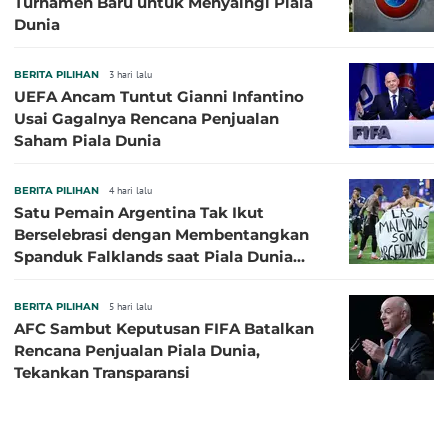
Turnamen Baru untuk Menyaingi Piala
Dunia
BERITA PILIHAN
3 hari lalu
UEFA Ancam Tuntut Gianni Infantino
Usai Gagalnya Rencana Penjualan
Saham Piala Dunia
BERITA PILIHAN
4 hari lalu
Satu Pemain Argentina Tak Ikut
Berselebrasi dengan Membentangkan
Spanduk Falklands saat Piala Dunia
2026, Jadi Sasaran Kritik
BERITA PILIHAN
5 hari lalu
AFC Sambut Keputusan FIFA Batalkan
Rencana Penjualan Piala Dunia,
Tekankan Transparansi