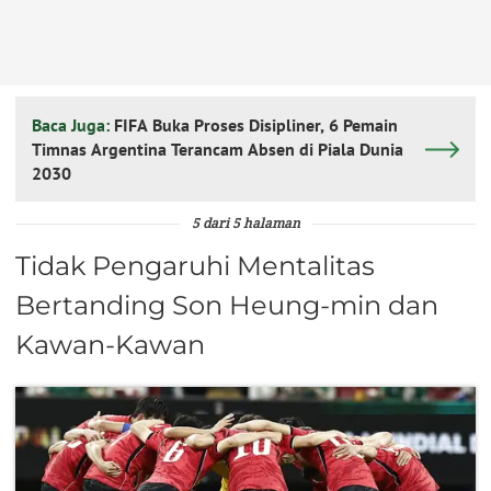
Baca Juga:
FIFA Buka Proses Disipliner, 6 Pemain
Timnas Argentina Terancam Absen di Piala Dunia
2030
5 dari 5 halaman
Tidak Pengaruhi Mentalitas
Bertanding Son Heung-min dan
Kawan-Kawan