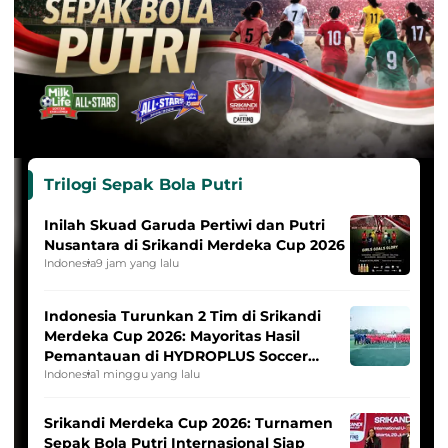
Trilogi Sepak Bola Putri
Inilah Skuad Garuda Pertiwi dan Putri
Nusantara di Srikandi Merdeka Cup 2026
Indonesia
9 jam yang lalu
Indonesia Turunkan 2 Tim di Srikandi
Merdeka Cup 2026: Mayoritas Hasil
Pemantauan di HYDROPLUS Soccer
League
Indonesia
1 minggu yang lalu
Srikandi Merdeka Cup 2026: Turnamen
Sepak Bola Putri Internasional Siap