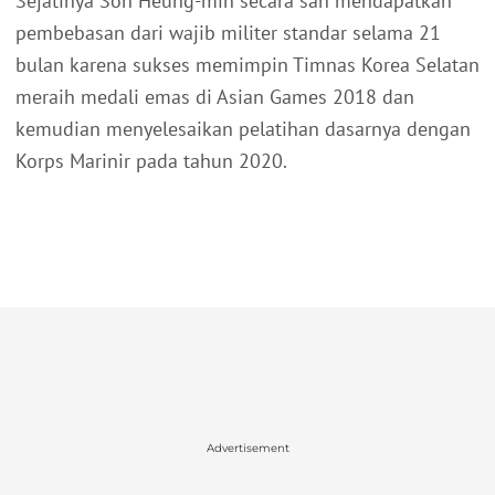
Sejatinya Son Heung-min secara sah mendapatkan
pembebasan dari wajib militer standar selama 21
bulan karena sukses memimpin Timnas Korea Selatan
meraih medali emas di Asian Games 2018 dan
kemudian menyelesaikan pelatihan dasarnya dengan
Korps Marinir pada tahun 2020.
Advertisement