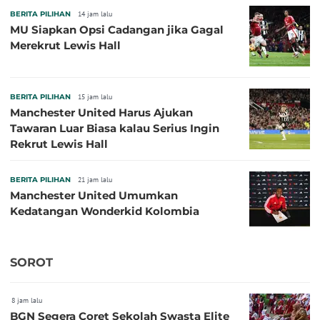
BERITA PILIHAN
14 jam lalu
MU Siapkan Opsi Cadangan jika Gagal
Merekrut Lewis Hall
BERITA PILIHAN
15 jam lalu
Manchester United Harus Ajukan
Tawaran Luar Biasa kalau Serius Ingin
Rekrut Lewis Hall
BERITA PILIHAN
21 jam lalu
Manchester United Umumkan
Kedatangan Wonderkid Kolombia
SOROT
8 jam lalu
BGN Segera Coret Sekolah Swasta Elite