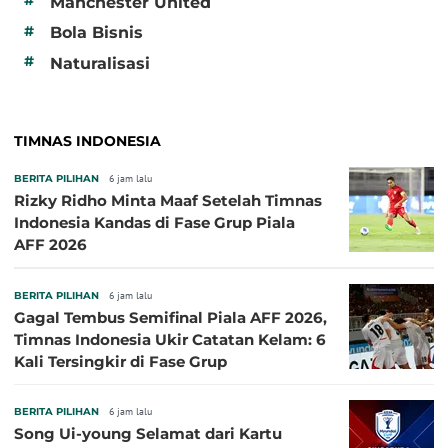
#
Manchester United
#
Bola Bisnis
#
Naturalisasi
TIMNAS INDONESIA
BERITA PILIHAN
6 jam lalu
Rizky Ridho Minta Maaf Setelah Timnas
Indonesia Kandas di Fase Grup Piala
AFF 2026
BERITA PILIHAN
6 jam lalu
Gagal Tembus Semifinal Piala AFF 2026,
Timnas Indonesia Ukir Catatan Kelam: 6
Kali Tersingkir di Fase Grup
BERITA PILIHAN
6 jam lalu
Song Ui-young Selamat dari Kartu