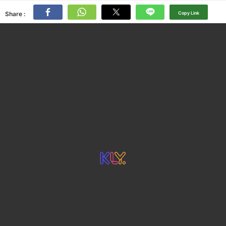
Share :
Copy Link