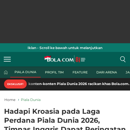
Iklan - Scroll ke bawah untuk melanjutkan
PIALA DUNIA
PROFIL TIM
FEATURE
DARI ARENA
J
 konten-konten Piala Dunia 2026 racikan khas Bola.com. Klik di sini!
EKSKLUSIF!
Home
Piala Dunia
Hadapi Kroasia pada Laga
Perdana Piala Dunia 2026,
Timnas Inggris Dapat Peringatan