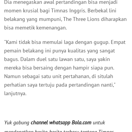
Dia menegaskan awal pertandingan bisa menjadi
momen krusial bagi Timnas Inggris. Berbekal lini
belakang yang mumpuni, The Three Lions diharapkan
bisa memetik kemenangan.
"Kami tidak bisa memulai laga dengan gugup. Empat
pemain belakang ini punya kualitas yang sangat
bagus. Dalam duel satu lawan satu, saya yakin
mereka bisa bersaing dengan hampir siapa pun.
Namun sebagai satu unit pertahanan, di situlah
perhatian saya tertuju pada pertandingan nanti,"
lanjutnya.
Yuk gabung
channel whatsapp Bola.com
untuk
mendapatkan berita-berita terbaru tentang Timnas