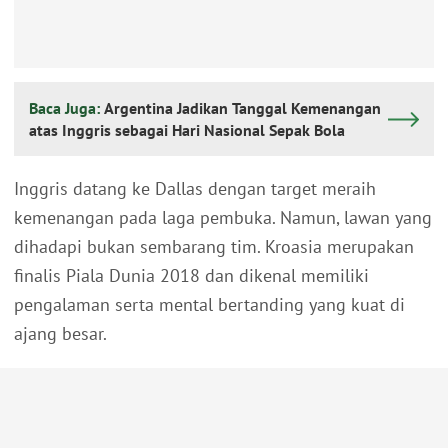
Baca Juga:
Argentina Jadikan Tanggal Kemenangan
atas Inggris sebagai Hari Nasional Sepak Bola
Inggris datang ke Dallas dengan target meraih
kemenangan pada laga pembuka. Namun, lawan yang
dihadapi bukan sembarang tim. Kroasia merupakan
finalis Piala Dunia 2018 dan dikenal memiliki
pengalaman serta mental bertanding yang kuat di
ajang besar.