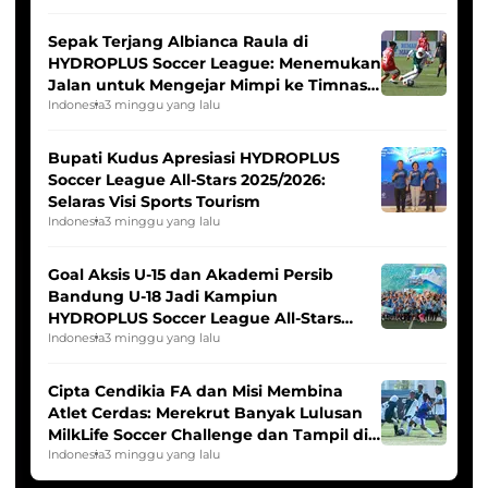
Sepak Terjang Albianca Raula di
HYDROPLUS Soccer League: Menemukan
Jalan untuk Mengejar Mimpi ke Timnas
Indonesia Putri
Indonesia
3 minggu yang lalu
Bupati Kudus Apresiasi HYDROPLUS
Soccer League All-Stars 2025/2026:
Selaras Visi Sports Tourism
Indonesia
3 minggu yang lalu
Goal Aksis U-15 dan Akademi Persib
Bandung U-18 Jadi Kampiun
HYDROPLUS Soccer League All-Stars
2025/2026
Indonesia
3 minggu yang lalu
Cipta Cendikia FA dan Misi Membina
Atlet Cerdas: Merekrut Banyak Lulusan
MilkLife Soccer Challenge dan Tampil di
HYDROPLUS Soccer League
Indonesia
3 minggu yang lalu