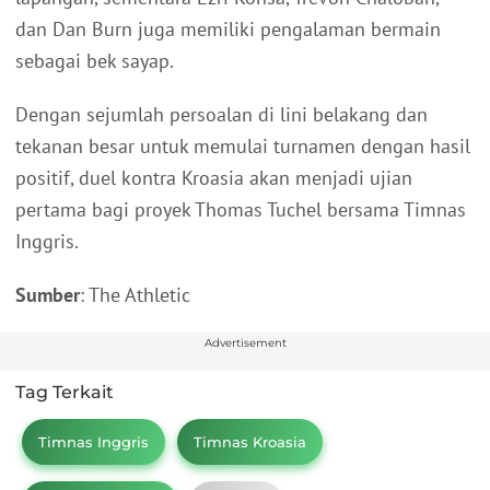
dan Dan Burn juga memiliki pengalaman bermain
sebagai bek sayap.
Dengan sejumlah persoalan di lini belakang dan
tekanan besar untuk memulai turnamen dengan hasil
positif, duel kontra Kroasia akan menjadi ujian
pertama bagi proyek Thomas Tuchel bersama Timnas
Inggris.
Sumber
: The Athletic
Advertisement
Tag Terkait
Timnas Inggris
Timnas Kroasia