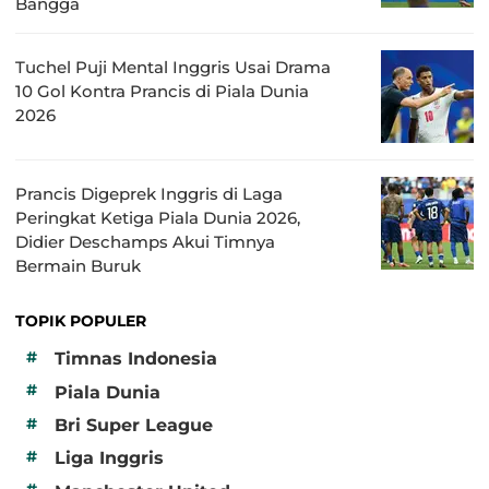
Bangga
Tuchel Puji Mental Inggris Usai Drama
10 Gol Kontra Prancis di Piala Dunia
2026
Prancis Digeprek Inggris di Laga
Peringkat Ketiga Piala Dunia 2026,
Didier Deschamps Akui Timnya
Bermain Buruk
TOPIK POPULER
#
Timnas Indonesia
#
Piala Dunia
#
Bri Super League
#
Liga Inggris