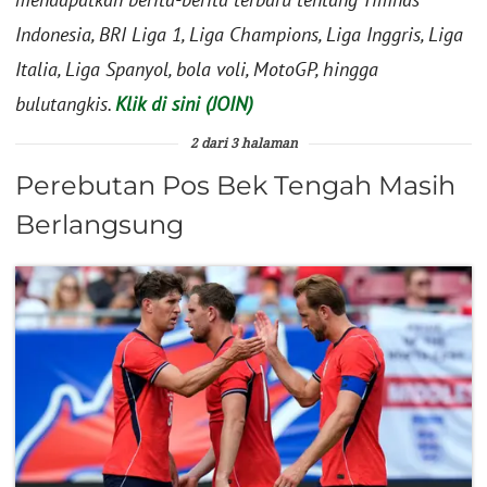
Indonesia, BRI Liga 1, Liga Champions, Liga Inggris, Liga
Italia, Liga Spanyol, bola voli, MotoGP, hingga
bulutangkis.
Klik di sini (JOIN)
2 dari 3 halaman
Perebutan Pos Bek Tengah Masih
Berlangsung