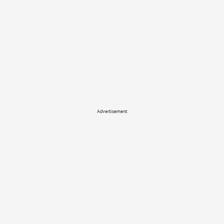
Advertisement