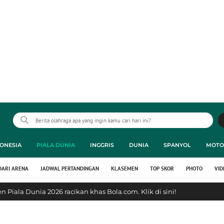
ONESIA
PIALA DUNIA
INGGRIS
DUNIA
SPANYOL
MOTO
DARI ARENA
JADWAL PERTANDINGAN
KLASEMEN
TOP SKOR
PHOTO
VID
 Piala Dunia 2026 racikan khas Bola.com. Klik di sini!