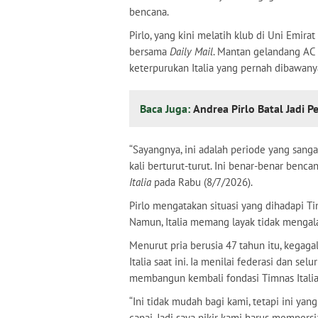
bencana.
Pirlo, yang kini melatih klub di Uni Em
bersama
Daily Mail
. Mantan gelandang AC 
keterpurukan Italia yang pernah dibawany
Baca Juga:
Andrea Pirlo Batal Jadi P
“Sayangnya, ini adalah periode yang sangat
kali berturut-turut. Ini benar-benar bencana
Italia
pada Rabu (8/7/2026).
Pirlo mengatakan situasi yang dihadapi Ti
Namun, Italia memang layak tidak menga
Menurut pria berusia 47 tahun itu, kegag
Italia saat ini. Ia menilai federasi dan s
membangun kembali fondasi Timnas Italia
“Ini tidak mudah bagi kami, tetapi ini ya
capai. Jadi saya pikir kami harus mempers