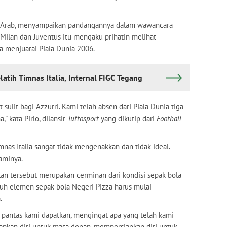
irat Arab, menyampaikan pandangannya dalam wawancara
Milan dan Juventus itu mengaku prihatin melihat
a menjuarai Piala Dunia 2006.
elatih Timnas Italia, Internal FIGC Tegang
 sulit bagi Azzurri. Kami telah absen dari Piala Dunia tiga
,” kata Pirlo, dilansir
Tuttosport
yang dikutip dari
Football
mnas Italia sangat tidak mengenakkan dan tidak ideal.
laminya.
alan tersebut merupakan cerminan dari kondisi sepak bola
eluruh elemen sepak bola Negeri Pizza harus mulai
.
ng pantas kami dapatkan, mengingat apa yang telah kami
iapkan diri untuk masa depan, mempersiapkan diri untuk