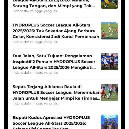
Sarung Tangan, dan Mimpi yang Tak
Pernah Padam
Indonesia
2 minggu yang lalu
HYDROPLUS Soccer League All-Stars
2025/2026: Tak Sekadar Ajang Berburu
Gelar, Konsistensi Jadi Kunci Pembinaan
Indonesia
3 minggu yang lalu
Dua Jalan, Satu Tujuan: Pengalaman
Inspiratif 2 Pemain HYDROPLUS Soccer
League All-Stars 2025/2026 Mengikuti
Seleksi Timnas Indonesia Putri
Indonesia
3 minggu yang lalu
Sepak Terjang Albianca Raula di
HYDROPLUS Soccer League: Menemukan
Jalan untuk Mengejar Mimpi ke Timnas
Indonesia Putri
Indonesia
3 minggu yang lalu
Bupati Kudus Apresiasi HYDROPLUS
Soccer League All-Stars 2025/2026:
Selaras Visi Sports Tourism