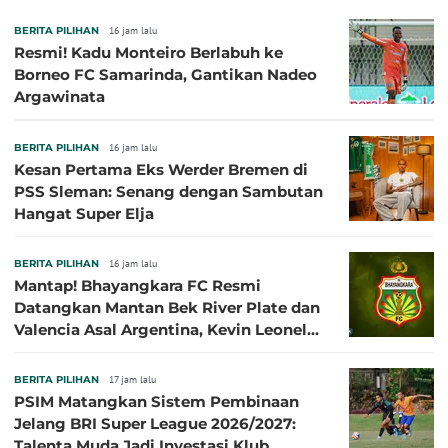
BERITA PILIHAN
16 jam lalu
Resmi! Kadu Monteiro Berlabuh ke
Borneo FC Samarinda, Gantikan Nadeo
Argawinata
BERITA PILIHAN
16 jam lalu
Kesan Pertama Eks Werder Bremen di
PSS Sleman: Senang dengan Sambutan
Hangat Super Elja
BERITA PILIHAN
16 jam lalu
Mantap! Bhayangkara FC Resmi
Datangkan Mantan Bek River Plate dan
Valencia Asal Argentina, Kevin Leonel
Sibille
BERITA PILIHAN
17 jam lalu
PSIM Matangkan Sistem Pembinaan
Jelang BRI Super League 2026/2027:
Talenta Muda Jadi Investasi Klub