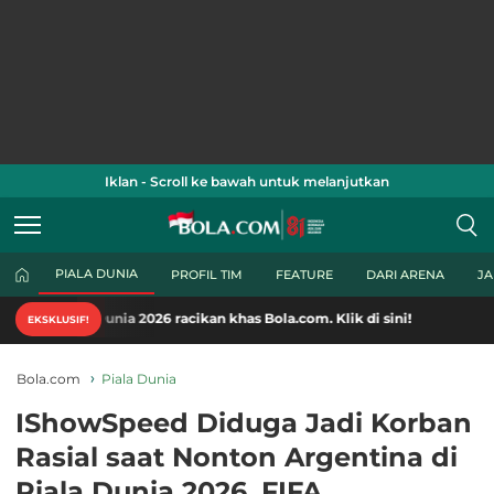
Iklan - Scroll ke bawah untuk melanjutkan
PIALA DUNIA
PROFIL TIM
FEATURE
DARI ARENA
J
ia 2026 racikan khas Bola.com. Klik di sini!
EKSKLUSIF!
Bola.com
Piala Dunia
IShowSpeed Diduga Jadi Korban
Rasial saat Nonton Argentina di
Piala Dunia 2026, FIFA