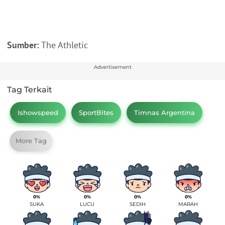
Sumber:
The Athletic
Advertisement
Tag Terkait
Ishowspeed
SportBites
Timnas Argentina
More Tag
0%
0%
0%
0%
SUKA
LUCU
SEDIH
MARAH