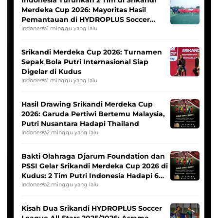
Merdeka Cup 2026: Mayoritas Hasil
Pemantauan di HYDROPLUS Soccer
League
Indonesia
1 minggu yang lalu
Srikandi Merdeka Cup 2026: Turnamen
Sepak Bola Putri Internasional Siap
Digelar di Kudus
Indonesia
1 minggu yang lalu
Hasil Drawing Srikandi Merdeka Cup
2026: Garuda Pertiwi Bertemu Malaysia,
Putri Nusantara Hadapi Thailand
Indonesia
2 minggu yang lalu
Bakti Olahraga Djarum Foundation dan
PSSI Gelar Srikandi Merdeka Cup 2026 di
Kudus: 2 Tim Putri Indonesia Hadapi 6
Tim Asia
Indonesia
2 minggu yang lalu
Kisah Dua Srikandi HYDROPLUS Soccer
League All-Stars 2025/2026: Asrama,