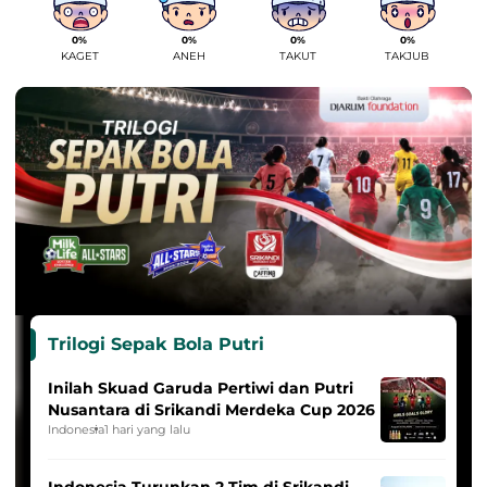
0%
0%
0%
0%
KAGET
ANEH
TAKUT
TAKJUB
Trilogi Sepak Bola Putri
Inilah Skuad Garuda Pertiwi dan Putri
Nusantara di Srikandi Merdeka Cup 2026
Indonesia
1 hari yang lalu
Indonesia Turunkan 2 Tim di Srikandi