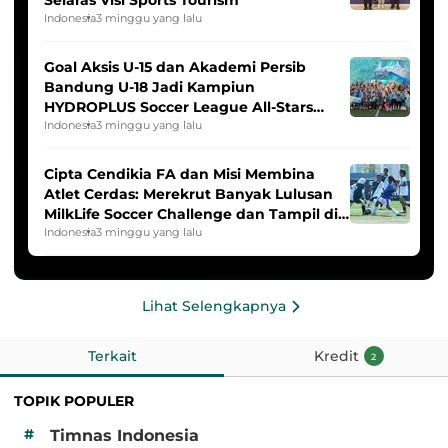
Indonesia
3 minggu yang lalu
Goal Aksis U-15 dan Akademi Persib
Bandung U-18 Jadi Kampiun
HYDROPLUS Soccer League All-Stars
2025/2026
Indonesia
3 minggu yang lalu
Cipta Cendikia FA dan Misi Membina
Atlet Cerdas: Merekrut Banyak Lulusan
MilkLife Soccer Challenge dan Tampil di
HYDROPLUS Soccer League
Indonesia
3 minggu yang lalu
Lihat Selengkapnya
Terkait
Kredit
2
TOPIK POPULER
#
Timnas Indonesia