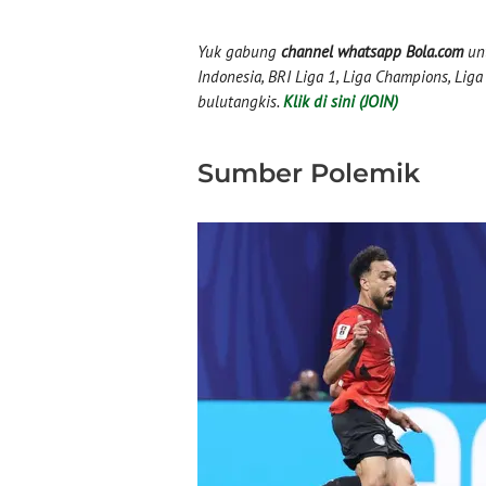
Yuk gabung
channel whatsapp Bola.com
unt
Indonesia, BRI Liga 1, Liga Champions, Liga I
bulutangkis.
Klik di sini (JOIN)
Sumber Polemik