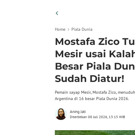
Home
Piala Dunia
Mostafa Zico T
Mesir usai Kalah
Besar Piala Dun
Sudah Diatur!
Pemain sayap Mesir, Mostafa Zico, menuduh
Argentina di 16 besar Piala Dunia 2026.
Aning Jati
Diterbitkan 08 Juli 2026, 13:15 WIB