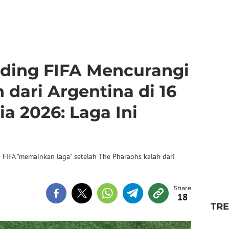
uding FIFA Mencurangi
 dari Argentina di 16
ia 2026: Laga Ini
 FIFA "memainkan laga" setelah The Pharaohs kalah dari
18
TR