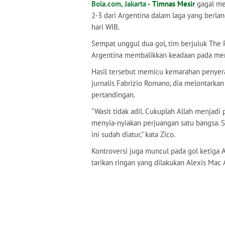
Bola.com, Jakarta -
Timnas Mesir
gagal me
2-3 dari Argentina dalam laga yang berlan
hari WIB.
Sempat unggul dua gol, tim berjuluk The
Argentina membalikkan keadaan pada meni
Hasil tersebut memicu kemarahan penyera
jurnalis Fabrizio Romano, dia melontarka
pertandingan.
"Wasit tidak adil. Cukuplah Allah menjadi
menyia-nyiakan perjuangan satu bangsa. Se
ini sudah diatur," kata Zico.
Kontroversi juga muncul pada gol ketiga
tarikan ringan yang dilakukan Alexis Mac A