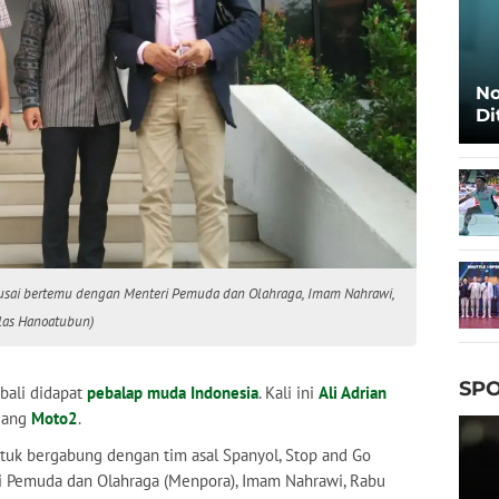
No
Di
Ca
seusai bertemu dengan Menteri Pemuda dan Olahraga, Imam Nahrawi,
klas Hanoatubun)
SPO
ali didapat
pebalap muda Indonesia
. Kali ini
Ali Adrian
ajang
Moto2
.
uk bergabung dengan tim asal Spanyol, Stop and Go
ri Pemuda dan Olahraga (Menpora), Imam Nahrawi, Rabu