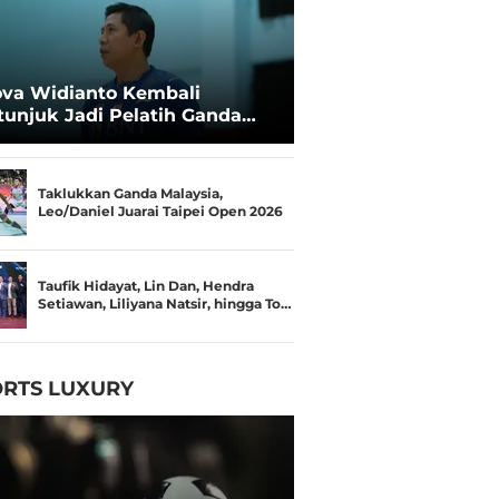
va Widianto Kembali
tunjuk Jadi Pelatih Ganda
mpuran Pelatnas
Taklukkan Ganda Malaysia,
Leo/Daniel Juarai Taipei Open 2026
Taufik Hidayat, Lin Dan, Hendra
Setiawan, Liliyana Natsir, hingga To…
RTS LUXURY