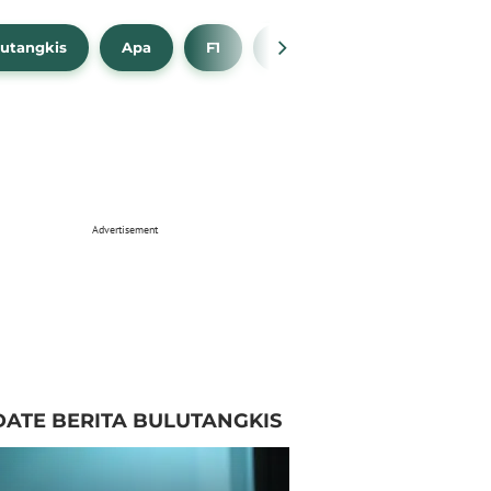
utangkis
Apa
F1
NBA
Bola Beli
Advertisement
ATE BERITA BULUTANGKIS