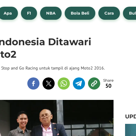
Apa
F1
NBA
Bola Beli
Cara
Bul
ndonesia Ditawari
to2
 Stop and Go Racing untuk tampil di ajang Moto2 2016.
50
UPD