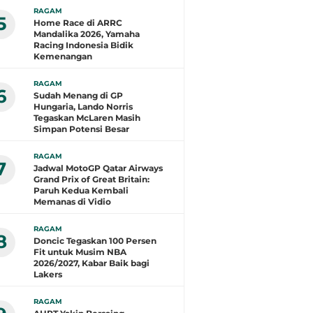
RAGAM
5
Home Race di ARRC
Mandalika 2026, Yamaha
Racing Indonesia Bidik
Kemenangan
RAGAM
6
Sudah Menang di GP
Hungaria, Lando Norris
Tegaskan McLaren Masih
Simpan Potensi Besar
RAGAM
7
Jadwal MotoGP Qatar Airways
Grand Prix of Great Britain:
Paruh Kedua Kembali
Memanas di Vidio
RAGAM
8
Doncic Tegaskan 100 Persen
Fit untuk Musim NBA
2026/2027, Kabar Baik bagi
Lakers
RAGAM