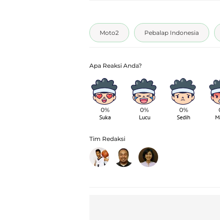
Moto2
Pebalap Indonesia
0%
0%
0%
Suka
Lucu
Sedih
M
Tim Redaksi