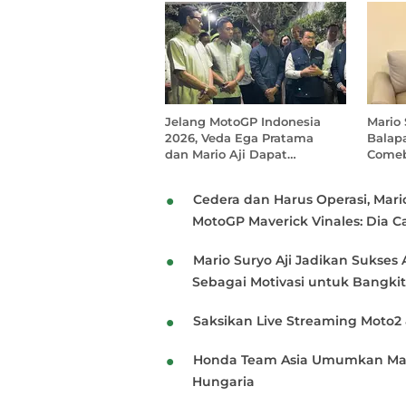
Jelang MotoGP Indonesia
Mario 
2026, Veda Ega Pratama
Balap
dan Mario Aji Dapat
Comeb
Suntikan Semangat dari
Sultan HB X: Harus Punya
Cedera dan Harus Operasi, Mari
Mental Petarung
MotoGP Maverick Vinales: Dia C
Mario Suryo Aji Jadikan Sukses 
Sebagai Motivasi untuk Bangkit
Saksikan Live Streaming Moto2 
Honda Team Asia Umumkan Mari
Hungaria