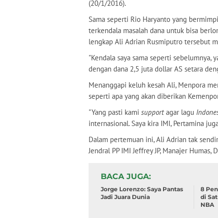
(20/1/2016).
Sama seperti Rio Haryanto yang bermimpi
terkendala masalah dana untuk bisa berl
lengkap Ali Adrian Rusmiputro tersebut
"Kendala saya sama seperti sebelumnya, y
dengan dana 2,5 juta dollar AS setara denga
Menanggapi keluh kesah Ali, Menpora me
seperti apa yang akan diberikan Kemenpor
"Yang pasti kami
support
agar lagu
Indone
internasional. Saya kira IMI, Pertamina ju
Dalam pertemuan ini, Ali Adrian tak send
Jendral PP IMI Jeffrey JP, Manajer Humas, 
BACA JUGA
Jorge Lorenzo: Saya Pantas
8 Pen
Jadi Juara Dunia
di Sa
NBA