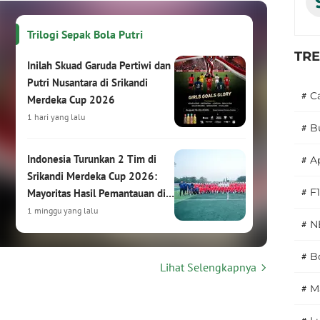
Trilogi Sepak Bola Putri
TR
Inilah Skuad Garuda Pertiwi dan
Putri Nusantara di Srikandi
#
C
Merdeka Cup 2026
1 hari yang lalu
#
B
Indonesia Turunkan 2 Tim di
#
A
Srikandi Merdeka Cup 2026:
#
F1
Mayoritas Hasil Pemantauan di
HYDROPLUS Soccer League
1 minggu yang lalu
#
N
Srikandi Merdeka Cup 2026:
#
Bo
Lihat Selengkapnya
Turnamen Sepak Bola Putri
Internasional Siap Digelar di
#
M
Kudus
1 minggu yang lalu