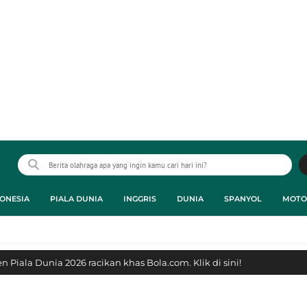
ONESIA
PIALA DUNIA
INGGRIS
DUNIA
SPANYOL
MOTO
 Piala Dunia 2026 racikan khas Bola.com. Klik di sini!