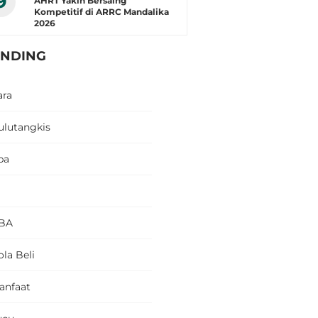
9
AHRT Yakin Bersaing
Kompetitif di ARRC Mandalika
2026
ENDING
ara
ulutangkis
pa
BA
la Beli
anfaat