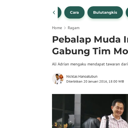
1
NBA
Bola Beli
Cara
Bulutangkis
Home
Ragam
Pebalap Muda I
Gabung Tim Mo
Ali Adrian mengaku mendapat tawaran dari
Nicklas Hanoatubun
Diterbitkan 20 Januari 2016, 18:00 WIB