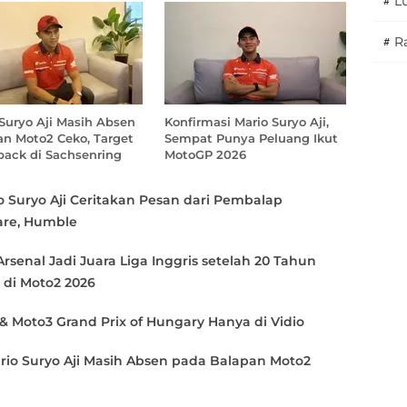
#
L
Hasil Drawing Srikandi Merdeka
#
Ra
Cup 2026: Garuda Pertiwi
Bertemu Malaysia, Putri
Nusantara Hadapi Thailand
2 minggu yang lalu
Suryo Aji Masih Absen
Konfirmasi Mario Suryo Aji,
an Moto2 Ceko, Target
Sempat Punya Peluang Ikut
Bakti Olahraga Djarum
ack di Sachsenring
MotoGP 2026
Foundation dan PSSI Gelar
Srikandi Merdeka Cup 2026 di
o Suryo Aji Ceritakan Pesan dari Pembalap
Kudus: 2 Tim Putri Indonesia
2 minggu yang lalu
are, Humble
Hadapi 6 Tim Asia
Arsenal Jadi Juara Liga Inggris setelah 20 Tahun
Kisah Dua Srikandi HYDROPLUS
 di Moto2 2026
Soccer League All-Stars
2025/2026: Asrama, Sarung
& Moto3 Grand Prix of Hungary Hanya di Vidio
Tangan, dan Mimpi yang Tak
2 minggu yang lalu
Pernah Padam
o Suryo Aji Masih Absen pada Balapan Moto2
HYDROPLUS Soccer League All-