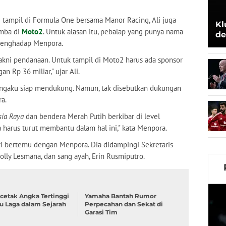
 tampil di Formula One bersama Manor Racing, Ali juga
Kl
omba di
Moto2
. Untuk alasan itu, pebalap yang punya nama
de
 menghadap Menpora.
Be
akni pendanaan. Untuk tampil di Moto2 harus ada sponsor
n Rp 36 miliar," ujar Ali.
ngaku siap mendukung. Namun, tak disebutkan dukungan
a.
sia Raya
dan bendera Merah Putih berkibar di level
ga harus turut membantu dalam hal ini," kata Menpora.
iri bertemu dengan Menpora. Dia didampingi Sekretaris
Dolly Lesmana, dan sang ayah, Erin Rusmiputro.
cetak Angka Tertinggi
Yamaha Bantah Rumor
tu Laga dalam Sejarah
Perpecahan dan Sekat di
Garasi Tim