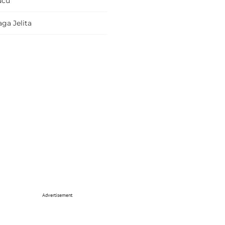
ucu
ga Jelita
Advertisement