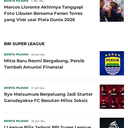
BERITA PILIHAN
5 hari lalu
Marcos Llorente Akhirnya Tanggapi
Foto Liburan Bersama Ferran Torres
yang Viral usai Piala Dunia 2026
BRI SUPER LEAGUE
BERITA PILIHAN
16 jam lalu
Mitra Baru Resmi Bergabung, Persib
Tambah Amunisi Finansial
BERITA PILIHAN
17 jam lalu
Ryo Matsumura Berpeluang Jadi Starter
Garudayaksa FC Besutan Milos Joksic
BERITA PILIHAN
20 jam lalu
I.League Rilis Jadwal BRI Super League