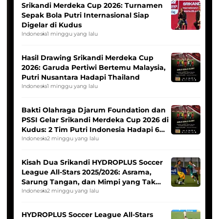
Srikandi Merdeka Cup 2026: Turnamen
Sepak Bola Putri Internasional Siap
Digelar di Kudus
Indonesia
1 minggu yang lalu
Hasil Drawing Srikandi Merdeka Cup
2026: Garuda Pertiwi Bertemu Malaysia,
Putri Nusantara Hadapi Thailand
Indonesia
1 minggu yang lalu
Bakti Olahraga Djarum Foundation dan
PSSI Gelar Srikandi Merdeka Cup 2026 di
Kudus: 2 Tim Putri Indonesia Hadapi 6
Tim Asia
Indonesia
2 minggu yang lalu
Kisah Dua Srikandi HYDROPLUS Soccer
League All-Stars 2025/2026: Asrama,
Sarung Tangan, dan Mimpi yang Tak
Pernah Padam
Indonesia
2 minggu yang lalu
HYDROPLUS Soccer League All-Stars