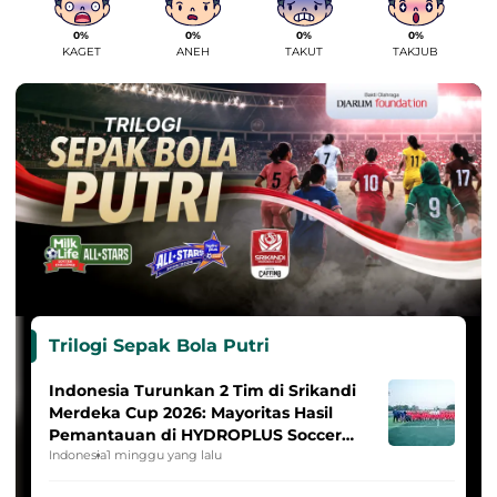
0%
0%
0%
0%
KAGET
ANEH
TAKUT
TAKJUB
Trilogi Sepak Bola Putri
Indonesia Turunkan 2 Tim di Srikandi
Merdeka Cup 2026: Mayoritas Hasil
Pemantauan di HYDROPLUS Soccer
League
Indonesia
1 minggu yang lalu