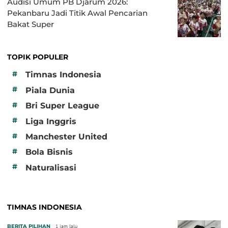
Audisi Umum PB Djarum 2026:
Pekanbaru Jadi Titik Awal Pencarian
Bakat Super
TOPIK POPULER
#
Timnas Indonesia
#
Piala Dunia
#
Bri Super League
#
Liga Inggris
#
Manchester United
#
Bola Bisnis
#
Naturalisasi
TIMNAS INDONESIA
BERITA PILIHAN
1 jam lalu