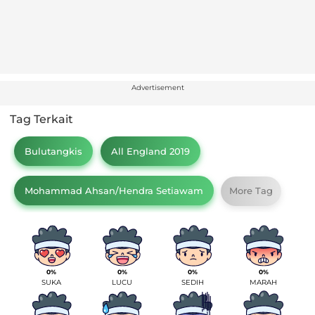
Advertisement
Tag Terkait
Bulutangkis
All England 2019
Mohammad Ahsan/Hendra Setiawam
More Tag
0%
0%
0%
0%
SUKA
LUCU
SEDIH
MARAH