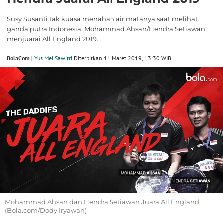
Susy Susanti tak kuasa menahan air matanya saat melihat
ganda putra Indonesia, Mohammad Ahsan/Hendra Setiawan
menjuarai All England 2019.
BolaCom |
Yus Mei Sawitri
Diterbitkan 11 Maret 2019, 13:30 WIB
Mohammad Ahsan dan Hendra Setiawan Juara All England.
(Bola.com/Dody Iryawan)