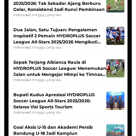
2025/2026: Tak Sekadar Ajang Berburu
Gelar, Konsistensi Jadi Kunci Pembinaan
Indonesia
2 minggu yang lalu
Dua Jalan, Satu Tujuan: Pengalaman
Inspiratif 2 Pemain HYDROPLUS Soccer
League All-Stars 2025/2026 Mengikuti
Seleksi Timnas Indonesia Putri
Indonesia
2 minggu yang lalu
Sepak Terjang Albianca Raula di
HYDROPLUS Soccer League: Menemukan
Jalan untuk Mengejar Mimpi ke Timnas
Indonesia Putri
Indonesia
3 minggu yang lalu
Bupati Kudus Apresiasi HYDROPLUS
Soccer League All-Stars 2025/2026:
Selaras Visi Sports Tourism
Indonesia
3 minggu yang lalu
Goal Aksis U-15 dan Akademi Persib
Bandung U-18 Jadi Kampiun