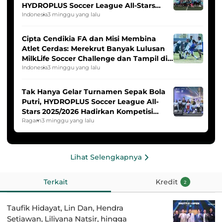
HYDROPLUS Soccer League All-Stars
2025/2026
Indonesia
3 minggu yang lalu
Cipta Cendikia FA dan Misi Membina
Atlet Cerdas: Merekrut Banyak Lulusan
MilkLife Soccer Challenge dan Tampil di
HYDROPLUS Soccer League
Indonesia
3 minggu yang lalu
Tak Hanya Gelar Turnamen Sepak Bola
Putri, HYDROPLUS Soccer League All-
Stars 2025/2026 Hadirkan Kompetisi
Band dan Dance
Ragam
3 minggu yang lalu
Lihat Selengkapnya
Terkait
Kredit
2
Taufik Hidayat, Lin Dan, Hendra
Setiawan, Liliyana Natsir, hingga