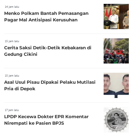
14 jam lalu
Menko Polkam Bantah Pemasangan
Pagar Mal Antisipasi Kerusuhan
15 jam lalu
Cerita Saksi Detik-Detik Kebakaran di
Gedung Cikini
15 jam lalu
Asal Usul Pisau Dipakai Pelaku Mutilasi
Pria di Depok
17 jam lalu
LPDP Kecewa Dokter EPR Komentar
Nirempati ke Pasien BPJS