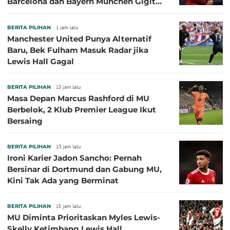
Barcelona dan Bayern Munchen Gigit
Jari
BERITA PILIHAN
1 jam lalu
Manchester United Punya Alternatif
Baru, Bek Fulham Masuk Radar jika
Lewis Hall Gagal
BERITA PILIHAN
13 jam lalu
Masa Depan Marcus Rashford di MU
Berbelok, 2 Klub Premier League Ikut
Bersaing
BERITA PILIHAN
13 jam lalu
Ironi Karier Jadon Sancho: Pernah
Bersinar di Dortmund dan Gabung MU,
Kini Tak Ada yang Berminat
BERITA PILIHAN
15 jam lalu
MU Diminta Prioritaskan Myles Lewis-
Skelly Ketimbang Lewis Hall