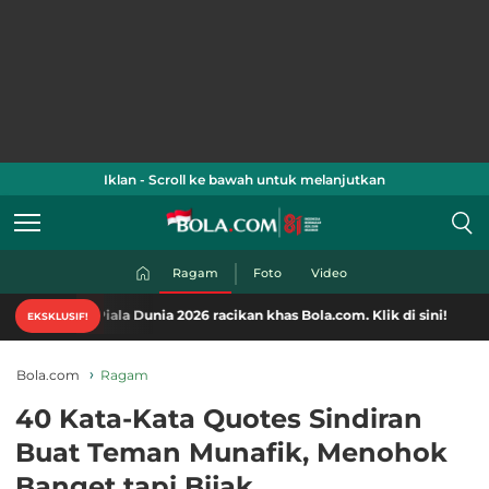
Iklan - Scroll ke bawah untuk melanjutkan
Ragam
Foto
Video
iala Dunia 2026 racikan khas Bola.com. Klik di sini!
EKSKLUSIF!
Bola.com
Ragam
40 Kata-Kata Quotes Sindiran
Buat Teman Munafik, Menohok
Banget tapi Bijak