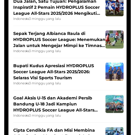
Dua Jalan, Satu Tujuan: Pengalaman
Inspiratif 2 Pemain HYDROPLUS Soccer
League All-Stars 2025/2026 Mengikuti
Seleksi Timnas Indonesia Putri
Indonesia
3 minggu yang lalu
Sepak Terjang Albianca Raula di
HYDROPLUS Soccer League: Menemukan
Jalan untuk Mengejar Mimpi ke Timnas
Indonesia Putri
Indonesia
3 minggu yang lalu
Bupati Kudus Apresiasi HYDROPLUS
Soccer League All-Stars 2025/2026:
Selaras Visi Sports Tourism
Indonesia
3 minggu yang lalu
Goal Aksis U-15 dan Akademi Persib
Bandung U-18 Jadi Kampiun
HYDROPLUS Soccer League All-Stars
2025/2026
Indonesia
3 minggu yang lalu
Cipta Cendikia FA dan Misi Membina