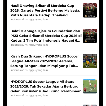
Hasil Drawing Srikandi Merdeka Cup
2026: Garuda Pertiwi Bertemu Malaysia,
Putri Nusantara Hadapi Thailand
Indonesia
2 minggu yang lalu
Bakti Olahraga Djarum Foundation dan
PSSI Gelar Srikandi Merdeka Cup 2026 di
Kudus: 2 Tim Putri Indonesia Hadapi 6
Tim Asia
Indonesia
2 minggu yang lalu
Kisah Dua Srikandi HYDROPLUS Soccer
League All-Stars 2025/2026: Asrama,
Sarung Tangan, dan Mimpi yang Tak
Pernah Padam
Indonesia
3 minggu yang lalu
HYDROPLUS Soccer League All-Stars
2025/2026: Tak Sekadar Ajang Berburu
Gelar, Konsistensi Jadi Kunci Pembinaan
Indonesia
3 minggu yang lalu