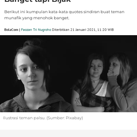
Berikut ini kumpulan kata-kata quotes sindiran buat teman
munafik yang menohok banget.
BolaCom |
Faozan Tri Nugroho
Diterbitkan 21 Januari 2021, 11:20 WIB
Ilustrasi teman palsu. (Sumber: Pixabay)