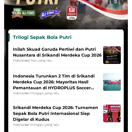
Trilogi Sepak Bola Putri
Inilah Skuad Garuda Pertiwi dan Putri
Nusantara di Srikandi Merdeka Cup 2026
Indonesia
2 hari yang lalu
Indonesia Turunkan 2 Tim di Srikandi
Merdeka Cup 2026: Mayoritas Hasil
Pemantauan di HYDROPLUS Soccer
League
Indonesia
1 minggu yang lalu
Srikandi Merdeka Cup 2026: Turnamen
Sepak Bola Putri Internasional Siap
Digelar di Kudus
Indonesia
1 minggu yang lalu