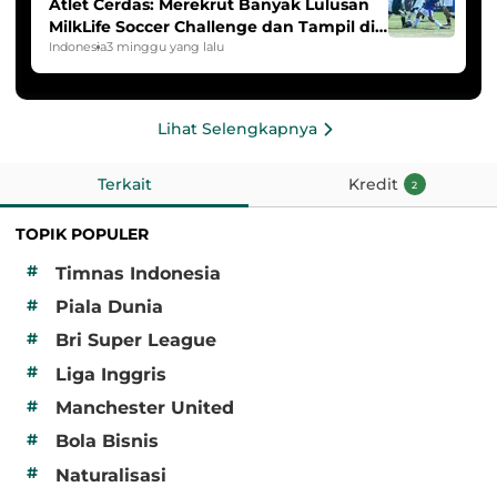
Atlet Cerdas: Merekrut Banyak Lulusan
MilkLife Soccer Challenge dan Tampil di
HYDROPLUS Soccer League
Indonesia
3 minggu yang lalu
Lihat Selengkapnya
Terkait
Kredit
2
TOPIK POPULER
#
Timnas Indonesia
#
Piala Dunia
#
Bri Super League
#
Liga Inggris
#
Manchester United
#
Bola Bisnis
#
Naturalisasi