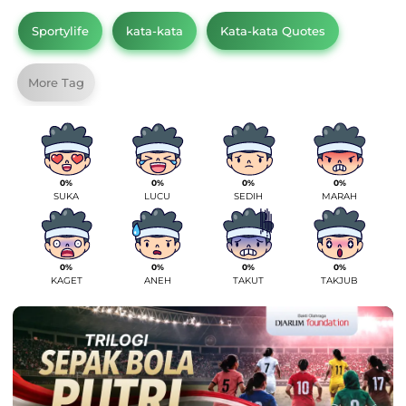
Sportylife
kata-kata
Kata-kata Quotes
More Tag
0%
0%
0%
0%
SUKA
LUCU
SEDIH
MARAH
0%
0%
0%
0%
KAGET
ANEH
TAKUT
TAKJUB