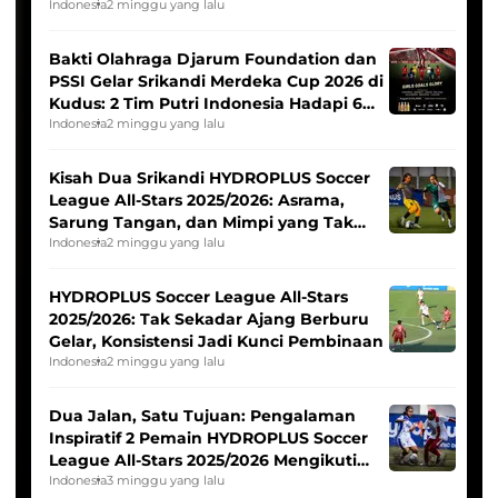
Indonesia
2 minggu yang lalu
Bakti Olahraga Djarum Foundation dan
PSSI Gelar Srikandi Merdeka Cup 2026 di
Kudus: 2 Tim Putri Indonesia Hadapi 6
Tim Asia
Indonesia
2 minggu yang lalu
Kisah Dua Srikandi HYDROPLUS Soccer
League All-Stars 2025/2026: Asrama,
Sarung Tangan, dan Mimpi yang Tak
Pernah Padam
Indonesia
2 minggu yang lalu
HYDROPLUS Soccer League All-Stars
2025/2026: Tak Sekadar Ajang Berburu
Gelar, Konsistensi Jadi Kunci Pembinaan
Indonesia
2 minggu yang lalu
Dua Jalan, Satu Tujuan: Pengalaman
Inspiratif 2 Pemain HYDROPLUS Soccer
League All-Stars 2025/2026 Mengikuti
Seleksi Timnas Indonesia Putri
Indonesia
3 minggu yang lalu