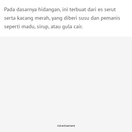
Pada dasarnya hidangan, ini terbuat dari es serut
serta kacang merah, yang diberi susu dan pemanis
seperti madu, sirup, atau gula cair.
Advertisement