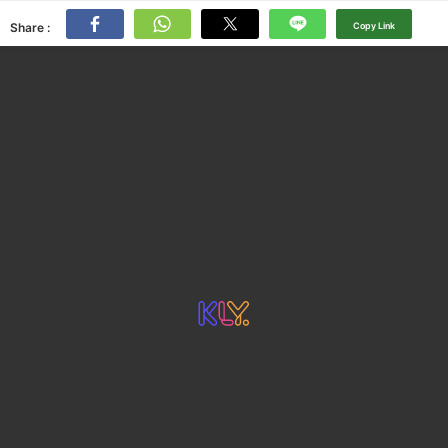
Share :
Copy Link