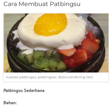
Cara Membuat Patbingsu
Ilustrasi patbingsu, patbingsoo. (Bola.com/Aning Jati)
Patbingsu Sederhana
Bahan: