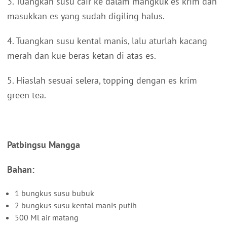
3. Tuangkan susu cair ke dalam mangkuk es krim dan
masukkan es yang sudah digiling halus.
4. Tuangkan susu kental manis, lalu aturlah kacang
merah dan kue beras ketan di atas es.
5. Hiaslah sesuai selera, topping dengan es krim
green tea.
Patbingsu Mangga
Bahan:
1 bungkus susu bubuk
2 bungkus susu kental manis putih
500 Ml air matang