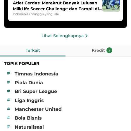
Atlet Cerdas: Merekrut Banyak Lulusan
MilkLife Soccer Challenge dan Tampil di
HYDROPLUS Soccer League
Indonesia
3 minggu yang lalu
Lihat Selengkapnya
Terkait
Kredit
2
TOPIK POPULER
#
Timnas Indonesia
#
Piala Dunia
#
Bri Super League
#
Liga Inggris
#
Manchester United
#
Bola Bisnis
#
Naturalisasi