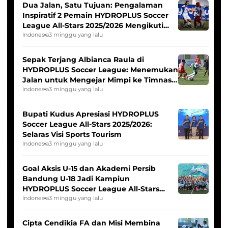
Dua Jalan, Satu Tujuan: Pengalaman
Inspiratif 2 Pemain HYDROPLUS Soccer
League All-Stars 2025/2026 Mengikuti
Seleksi Timnas Indonesia Putri
Indonesia
3 minggu yang lalu
Sepak Terjang Albianca Raula di
HYDROPLUS Soccer League: Menemukan
Jalan untuk Mengejar Mimpi ke Timnas
Indonesia Putri
Indonesia
3 minggu yang lalu
Bupati Kudus Apresiasi HYDROPLUS
Soccer League All-Stars 2025/2026:
Selaras Visi Sports Tourism
Indonesia
3 minggu yang lalu
Goal Aksis U-15 dan Akademi Persib
Bandung U-18 Jadi Kampiun
HYDROPLUS Soccer League All-Stars
2025/2026
Indonesia
3 minggu yang lalu
Cipta Cendikia FA dan Misi Membina