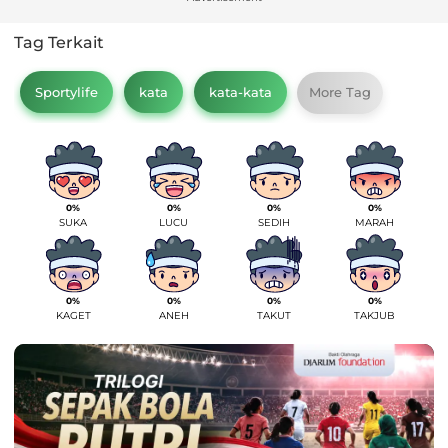
Tag Terkait
Sportylife
kata
kata-kata
More Tag
0%
0%
0%
0%
SUKA
LUCU
SEDIH
MARAH
0%
0%
0%
0%
KAGET
ANEH
TAKUT
TAKJUB