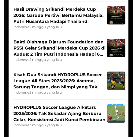
Hasil Drawing Srikandi Merdeka Cup
2026: Garuda Pertiwi Bertemu Malaysia,
Putri Nusantara Hadapi Thailand
Indonesia
2 minggu yang lalu
Bakti Olahraga Djarum Foundation dan
PSSI Gelar Srikandi Merdeka Cup 2026 di
Kudus: 2 Tim Putri Indonesia Hadapi 6
Tim Asia
Indonesia
2 minggu yang lalu
Kisah Dua Srikandi HYDROPLUS Soccer
League All-Stars 2025/2026: Asrama,
Sarung Tangan, dan Mimpi yang Tak
Pernah Padam
Indonesia
3 minggu yang lalu
HYDROPLUS Soccer League All-Stars
2025/2026: Tak Sekadar Ajang Berburu
Gelar, Konsistensi Jadi Kunci Pembinaan
Indonesia
3 minggu yang lalu