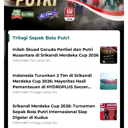
Trilogi Sepak Bola Putri
Inilah Skuad Garuda Pertiwi dan Putri
Nusantara di Srikandi Merdeka Cup 2026
Indonesia
2 hari yang lalu
Indonesia Turunkan 2 Tim di Srikandi
Merdeka Cup 2026: Mayoritas Hasil
Pemantauan di HYDROPLUS Soccer
League
Indonesia
1 minggu yang lalu
Srikandi Merdeka Cup 2026: Turnamen
Sepak Bola Putri Internasional Siap
Digelar di Kudus
Indonesia
1 minggu yang lalu