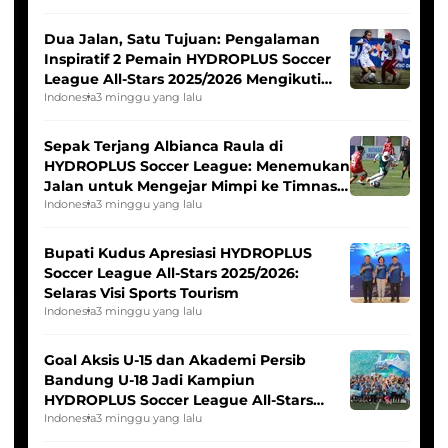
Dua Jalan, Satu Tujuan: Pengalaman
Inspiratif 2 Pemain HYDROPLUS Soccer
League All-Stars 2025/2026 Mengikuti
Seleksi Timnas Indonesia Putri
Indonesia
3 minggu yang lalu
Sepak Terjang Albianca Raula di
HYDROPLUS Soccer League: Menemukan
Jalan untuk Mengejar Mimpi ke Timnas
Indonesia Putri
Indonesia
3 minggu yang lalu
Bupati Kudus Apresiasi HYDROPLUS
Soccer League All-Stars 2025/2026:
Selaras Visi Sports Tourism
Indonesia
3 minggu yang lalu
Goal Aksis U-15 dan Akademi Persib
Bandung U-18 Jadi Kampiun
HYDROPLUS Soccer League All-Stars
2025/2026
Indonesia
3 minggu yang lalu