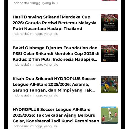
Indonesia
1 minggu yang lalu
Hasil Drawing Srikandi Merdeka Cup
2026: Garuda Pertiwi Bertemu Malaysia,
Putri Nusantara Hadapi Thailand
Indonesia
2 minggu yang lalu
Bakti Olahraga Djarum Foundation dan
PSSI Gelar Srikandi Merdeka Cup 2026 di
Kudus: 2 Tim Putri Indonesia Hadapi 6
Tim Asia
Indonesia
2 minggu yang lalu
Kisah Dua Srikandi HYDROPLUS Soccer
League All-Stars 2025/2026: Asrama,
Sarung Tangan, dan Mimpi yang Tak
Pernah Padam
Indonesia
3 minggu yang lalu
HYDROPLUS Soccer League All-Stars
2025/2026: Tak Sekadar Ajang Berburu
Gelar, Konsistensi Jadi Kunci Pembinaan
Indonesia
3 minggu yang lalu