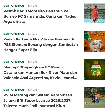
BERITA PILIHAN
1 hari lalu
Resmi! Kadu Monteiro Berlabuh ke
Borneo FC Samarinda, Gantikan Nadeo
Argawinata
BERITA PILIHAN
1 hari lalu
Kesan Pertama Eks Werder Bremen di
PSS Sleman: Senang dengan Sambutan
Hangat Super Elja
BERITA PILIHAN
1 hari lalu
Mantap! Bhayangkara FC Resmi
Datangkan Mantan Bek River Plate dan
Valencia Asal Argentina, Kevin Leonel
Sibille
BERITA PILIHAN
1 hari lalu
PSIM Matangkan Sistem Pembinaan
Jelang BRI Super League 2026/2027:
Talenta Muda Jadi Investasi Klub