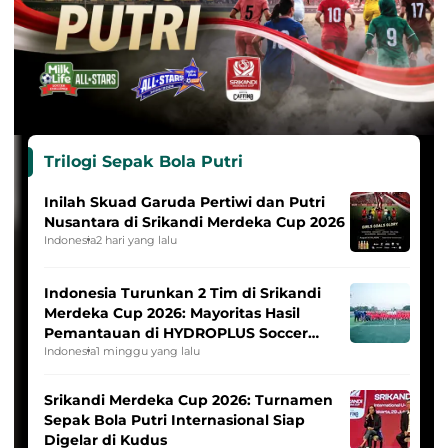
Trilogi Sepak Bola Putri
Inilah Skuad Garuda Pertiwi dan Putri
Nusantara di Srikandi Merdeka Cup 2026
Indonesia
2 hari yang lalu
Indonesia Turunkan 2 Tim di Srikandi
Merdeka Cup 2026: Mayoritas Hasil
Pemantauan di HYDROPLUS Soccer
League
Indonesia
1 minggu yang lalu
Srikandi Merdeka Cup 2026: Turnamen
Sepak Bola Putri Internasional Siap
Digelar di Kudus