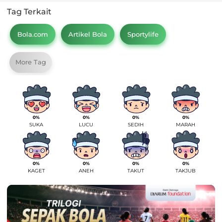
Tag Terkait
Bola.com
Artikel Bola
Sportylife
More Tag
0%
0%
0%
0%
SUKA
LUCU
SEDIH
MARAH
0%
0%
0%
0%
KAGET
ANEH
TAKUT
TAKJUB