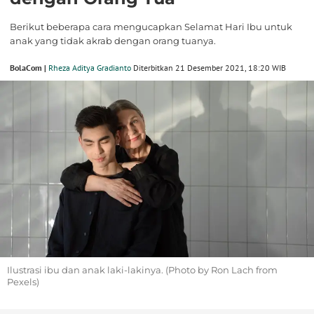
Berikut beberapa cara mengucapkan Selamat Hari Ibu untuk
anak yang tidak akrab dengan orang tuanya.
BolaCom |
Rheza Aditya Gradianto
Diterbitkan 21 Desember 2021, 18:20 WIB
Ilustrasi ibu dan anak laki-lakinya. (Photo by Ron Lach from
Pexels)