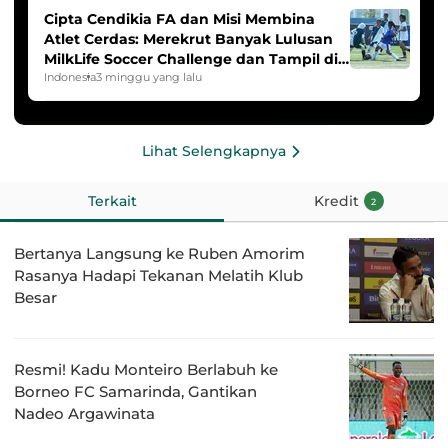
Cipta Cendikia FA dan Misi Membina
Atlet Cerdas: Merekrut Banyak Lulusan
MilkLife Soccer Challenge dan Tampil di
HYDROPLUS Soccer League
Indonesia
3 minggu yang lalu
Lihat Selengkapnya
Terkait
Kredit
2
Bertanya Langsung ke Ruben Amorim
Rasanya Hadapi Tekanan Melatih Klub
Besar
Resmi! Kadu Monteiro Berlabuh ke
Borneo FC Samarinda, Gantikan
Nadeo Argawinata