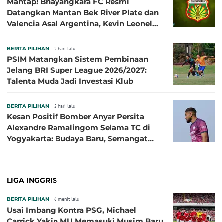
Mantap! Bhayangkara FC Resmi
Datangkan Mantan Bek River Plate dan
Valencia Asal Argentina, Kevin Leonel
Sibille
BERITA PILIHAN
2 hari lalu
PSIM Matangkan Sistem Pembinaan
Jelang BRI Super League 2026/2027:
Talenta Muda Jadi Investasi Klub
BERITA PILIHAN
2 hari lalu
Kesan Positif Bomber Anyar Persita
Alexandre Ramalingom Selama TC di
Yogyakarta: Budaya Baru, Semangat
Baru!
LIGA INGGRIS
BERITA PILIHAN
6 menit lalu
Usai Imbang Kontra PSG, Michael
Carrick Yakin MU Memasuki Musim Baru