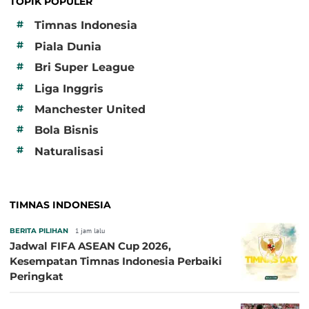
TOPIK POPULER
#
Timnas Indonesia
#
Piala Dunia
#
Bri Super League
#
Liga Inggris
#
Manchester United
#
Bola Bisnis
#
Naturalisasi
TIMNAS INDONESIA
BERITA PILIHAN
1 jam lalu
Jadwal FIFA ASEAN Cup 2026,
Kesempatan Timnas Indonesia Perbaiki
Peringkat