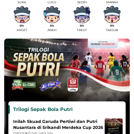
SUKA
LUCU
SEDIH
MARAH
0%
0%
0%
0%
KAGET
ANEH
TAKUT
TAKJUB
Trilogi Sepak Bola Putri
Inilah Skuad Garuda Pertiwi dan Putri
Nusantara di Srikandi Merdeka Cup 2026
Indonesia
3 hari yang lalu