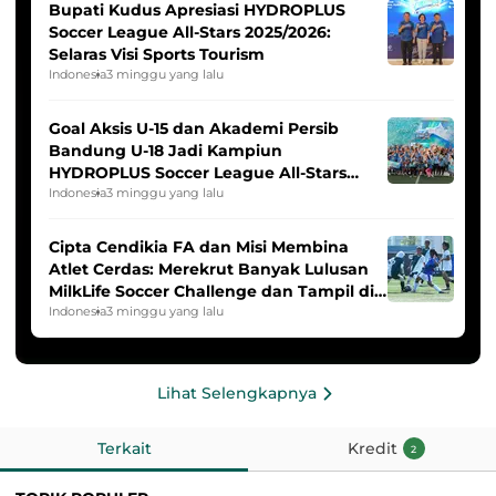
Bupati Kudus Apresiasi HYDROPLUS
Soccer League All-Stars 2025/2026:
Selaras Visi Sports Tourism
Indonesia
3 minggu yang lalu
Goal Aksis U-15 dan Akademi Persib
Bandung U-18 Jadi Kampiun
HYDROPLUS Soccer League All-Stars
2025/2026
Indonesia
3 minggu yang lalu
Cipta Cendikia FA dan Misi Membina
Atlet Cerdas: Merekrut Banyak Lulusan
MilkLife Soccer Challenge dan Tampil di
HYDROPLUS Soccer League
Indonesia
3 minggu yang lalu
Lihat Selengkapnya
Terkait
Kredit
2