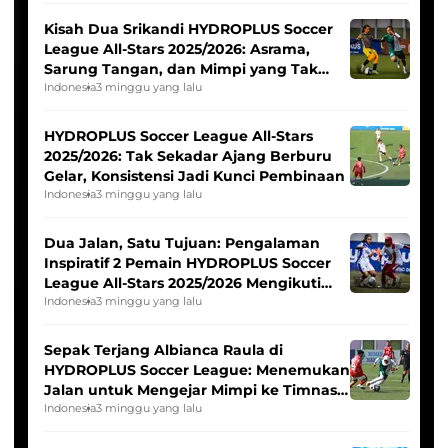
Kisah Dua Srikandi HYDROPLUS Soccer
League All-Stars 2025/2026: Asrama,
Sarung Tangan, dan Mimpi yang Tak
Pernah Padam
Indonesia
3 minggu yang lalu
HYDROPLUS Soccer League All-Stars
2025/2026: Tak Sekadar Ajang Berburu
Gelar, Konsistensi Jadi Kunci Pembinaan
Indonesia
3 minggu yang lalu
Dua Jalan, Satu Tujuan: Pengalaman
Inspiratif 2 Pemain HYDROPLUS Soccer
League All-Stars 2025/2026 Mengikuti
Seleksi Timnas Indonesia Putri
Indonesia
3 minggu yang lalu
Sepak Terjang Albianca Raula di
HYDROPLUS Soccer League: Menemukan
Jalan untuk Mengejar Mimpi ke Timnas
Indonesia Putri
Indonesia
3 minggu yang lalu