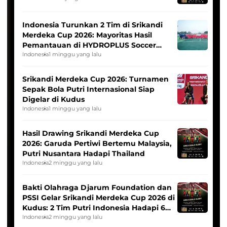
Indonesia Turunkan 2 Tim di Srikandi
Merdeka Cup 2026: Mayoritas Hasil
Pemantauan di HYDROPLUS Soccer
League
Indonesia
1 minggu yang lalu
Srikandi Merdeka Cup 2026: Turnamen
Sepak Bola Putri Internasional Siap
Digelar di Kudus
Indonesia
1 minggu yang lalu
Hasil Drawing Srikandi Merdeka Cup
2026: Garuda Pertiwi Bertemu Malaysia,
Putri Nusantara Hadapi Thailand
Indonesia
2 minggu yang lalu
Bakti Olahraga Djarum Foundation dan
PSSI Gelar Srikandi Merdeka Cup 2026 di
Kudus: 2 Tim Putri Indonesia Hadapi 6
Tim Asia
Indonesia
2 minggu yang lalu