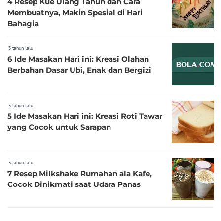
4 Resep Kue Ulang Tahun dan Cara
Membuatnya, Makin Spesial di Hari
Bahagia
3 tahun lalu
6 Ide Masakan Hari ini: Kreasi Olahan
Berbahan Dasar Ubi, Enak dan Bergizi
3 tahun lalu
5 Ide Masakan Hari ini: Kreasi Roti Tawar
yang Cocok untuk Sarapan
3 tahun lalu
7 Resep Milkshake Rumahan ala Kafe,
Cocok Dinikmati saat Udara Panas
3 tahun lalu