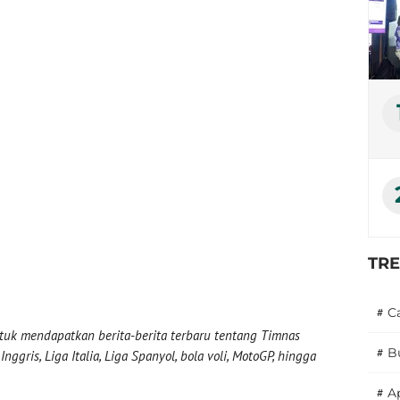
TR
#
C
uk mendapatkan berita-berita terbaru tentang Timnas
#
B
nggris, Liga Italia, Liga Spanyol, bola voli, MotoGP, hingga
#
A