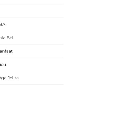
BA
la Beli
anfaat
ucu
ga Jelita