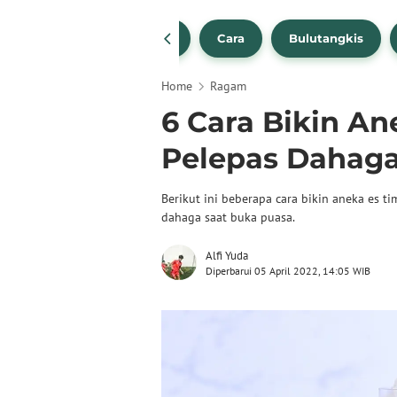
1
NBA
Bola Beli
Cara
Bulutangkis
Home
Ragam
6 Cara Bikin An
Pelepas Dahaga
Berikut ini beberapa cara bikin aneka es t
dahaga saat buka puasa.
Alfi Yuda
Diperbarui 05 April 2022, 14:05 WIB