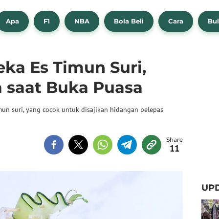
Apa
F1
NBA
Bola Beli
Cara
Bul
eka Es Timun Suri,
 saat Buka Puasa
imun suri, yang cocok untuk disajikan hidangan pelepas
11
UPD