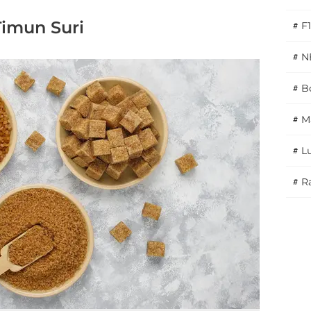
Timun Suri
#
F1
#
N
#
Bo
#
M
#
L
#
Ra