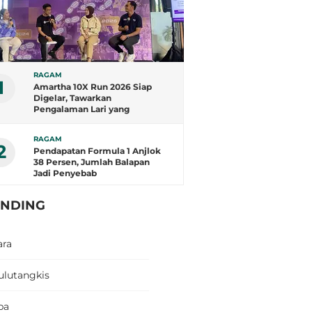
RAGAM
1
Amartha 10X Run 2026 Siap
Digelar, Tawarkan
Pengalaman Lari yang
Berbeda
RAGAM
2
Pendapatan Formula 1 Anjlok
38 Persen, Jumlah Balapan
Jadi Penyebab
ENDING
ara
ulutangkis
pa