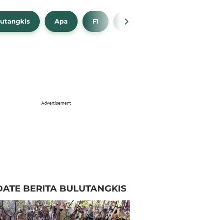
utangkis
Apa
F1
NBA
Bola Beli
Advertisement
ATE BERITA BULUTANGKIS