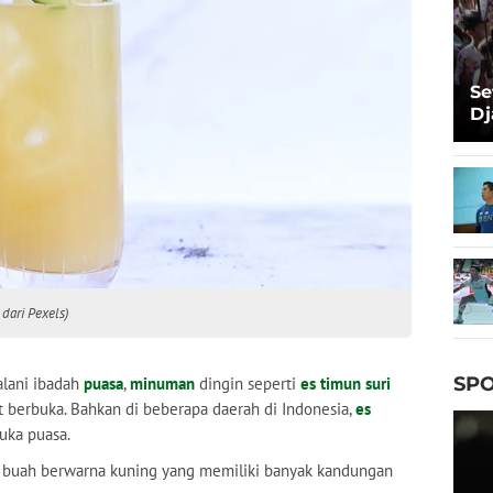
Se
Dj
Ma
Ta
 dari Pexels)
SPO
alani ibadah
puasa
,
minuman
dingin seperti
es timun suri
 berbuka. Bahkan di beberapa daerah di Indonesia,
es
uka puasa.
is buah berwarna kuning yang memiliki banyak kandungan