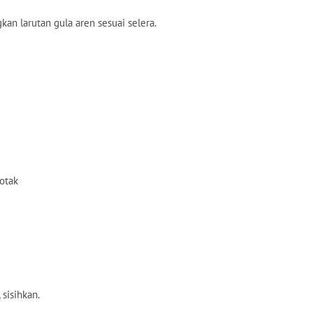
gkan larutan gula aren sesuai selera.
otak
 sisihkan.