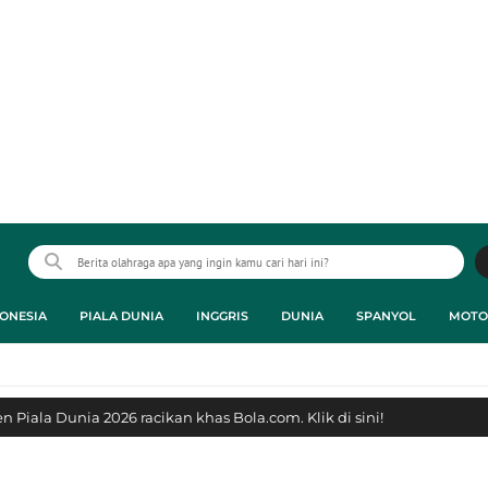
ONESIA
PIALA DUNIA
INGGRIS
DUNIA
SPANYOL
MOTO
 Piala Dunia 2026 racikan khas Bola.com. Klik di sini!