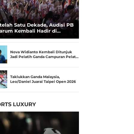
telah Satu Dekade, Audisi PB
arum Kembali Hadir di
kassar untuk Pencarian
lenta Super
Nova Widianto Kembali Ditunjuk
Jadi Pelatih Ganda Campuran Pelat…
Taklukkan Ganda Malaysia,
Leo/Daniel Juarai Taipei Open 2026
RTS LUXURY