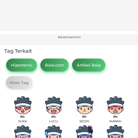
Advertisement
Tag Terkait
Hipertensi
Bola.com
Artikel Bola
More Tag
0%
0%
0%
0%
SUKA
LUCU
SEDIH
MARAH