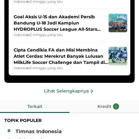
Indonesia
3 minggu yang lalu
Goal Aksis U-15 dan Akademi Persib
Bandung U-18 Jadi Kampiun
HYDROPLUS Soccer League All-Stars
2025/2026
Indonesia
3 minggu yang lalu
Cipta Cendikia FA dan Misi Membina
Atlet Cerdas: Merekrut Banyak Lulusan
MilkLife Soccer Challenge dan Tampil di
HYDROPLUS Soccer League
Indonesia
3 minggu yang lalu
Lihat Selengkapnya
Terkait
Kredit
1
TOPIK POPULER
#
Timnas Indonesia