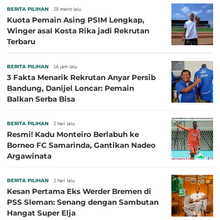
BERITA PILIHAN
28 menit lalu
Kuota Pemain Asing PSIM Lengkap,
Winger asal Kosta Rika jadi Rekrutan
Terbaru
BERITA PILIHAN
16 jam lalu
3 Fakta Menarik Rekrutan Anyar Persib
Bandung, Danijel Loncar: Pemain
Balkan Serba Bisa
BERITA PILIHAN
2 hari lalu
Resmi! Kadu Monteiro Berlabuh ke
Borneo FC Samarinda, Gantikan Nadeo
Argawinata
BERITA PILIHAN
2 hari lalu
Kesan Pertama Eks Werder Bremen di
PSS Sleman: Senang dengan Sambutan
Hangat Super Elja