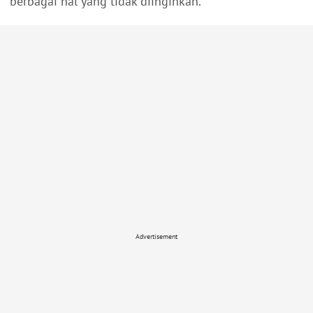
berbagai hal yang tidak diinginkan.
Advertisement