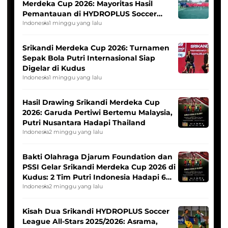
Merdeka Cup 2026: Mayoritas Hasil
Pemantauan di HYDROPLUS Soccer
League
Indonesia
1 minggu yang lalu
Srikandi Merdeka Cup 2026: Turnamen
Sepak Bola Putri Internasional Siap
Digelar di Kudus
Indonesia
1 minggu yang lalu
Hasil Drawing Srikandi Merdeka Cup
2026: Garuda Pertiwi Bertemu Malaysia,
Putri Nusantara Hadapi Thailand
Indonesia
2 minggu yang lalu
Bakti Olahraga Djarum Foundation dan
PSSI Gelar Srikandi Merdeka Cup 2026 di
Kudus: 2 Tim Putri Indonesia Hadapi 6
Tim Asia
Indonesia
2 minggu yang lalu
Kisah Dua Srikandi HYDROPLUS Soccer
League All-Stars 2025/2026: Asrama,