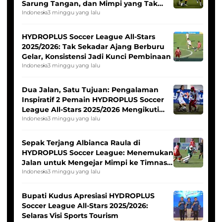
Sarung Tangan, dan Mimpi yang Tak
Pernah Padam
Indonesia
3 minggu yang lalu
HYDROPLUS Soccer League All-Stars
2025/2026: Tak Sekadar Ajang Berburu
Gelar, Konsistensi Jadi Kunci Pembinaan
Indonesia
3 minggu yang lalu
Dua Jalan, Satu Tujuan: Pengalaman
Inspiratif 2 Pemain HYDROPLUS Soccer
League All-Stars 2025/2026 Mengikuti
Seleksi Timnas Indonesia Putri
Indonesia
3 minggu yang lalu
Sepak Terjang Albianca Raula di
HYDROPLUS Soccer League: Menemukan
Jalan untuk Mengejar Mimpi ke Timnas
Indonesia Putri
Indonesia
3 minggu yang lalu
Bupati Kudus Apresiasi HYDROPLUS
Soccer League All-Stars 2025/2026:
Selaras Visi Sports Tourism