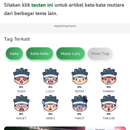
Silakan klik
tautan ini
untuk artikel kata-kata mutiara
dari berbagai tema lain.
Advertisement
Tag Terkait
kata
kata-kata
Masa Lalu
More Tag
0%
0%
0%
0%
SUKA
LUCU
SEDIH
MARAH
0%
0%
0%
0%
KAGET
ANEH
TAKUT
TAKJUB