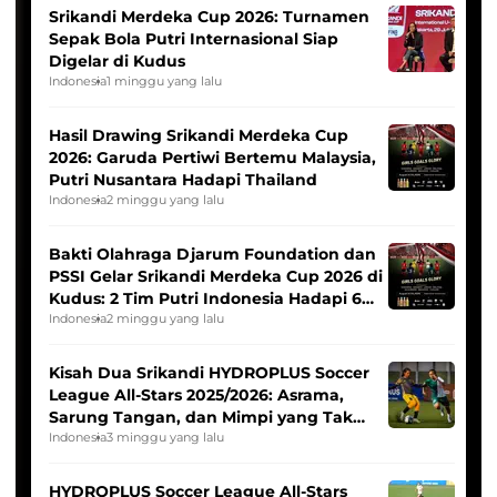
Srikandi Merdeka Cup 2026: Turnamen
Sepak Bola Putri Internasional Siap
Digelar di Kudus
Indonesia
1 minggu yang lalu
Hasil Drawing Srikandi Merdeka Cup
2026: Garuda Pertiwi Bertemu Malaysia,
Putri Nusantara Hadapi Thailand
Indonesia
2 minggu yang lalu
Bakti Olahraga Djarum Foundation dan
PSSI Gelar Srikandi Merdeka Cup 2026 di
Kudus: 2 Tim Putri Indonesia Hadapi 6
Tim Asia
Indonesia
2 minggu yang lalu
Kisah Dua Srikandi HYDROPLUS Soccer
League All-Stars 2025/2026: Asrama,
Sarung Tangan, dan Mimpi yang Tak
Pernah Padam
Indonesia
3 minggu yang lalu
HYDROPLUS Soccer League All-Stars