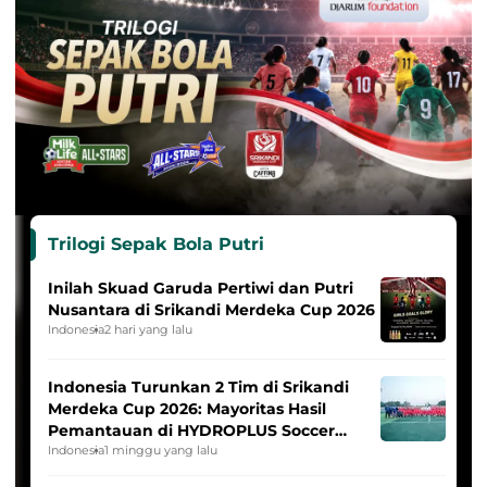
Trilogi Sepak Bola Putri
Inilah Skuad Garuda Pertiwi dan Putri
Nusantara di Srikandi Merdeka Cup 2026
Indonesia
2 hari yang lalu
Indonesia Turunkan 2 Tim di Srikandi
Merdeka Cup 2026: Mayoritas Hasil
Pemantauan di HYDROPLUS Soccer
League
Indonesia
1 minggu yang lalu