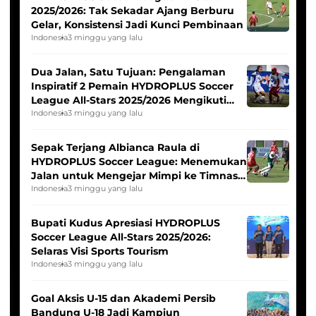
2025/2026: Tak Sekadar Ajang Berburu
Gelar, Konsistensi Jadi Kunci Pembinaan
Indonesia
3 minggu yang lalu
Dua Jalan, Satu Tujuan: Pengalaman
Inspiratif 2 Pemain HYDROPLUS Soccer
League All-Stars 2025/2026 Mengikuti
Seleksi Timnas Indonesia Putri
Indonesia
3 minggu yang lalu
Sepak Terjang Albianca Raula di
HYDROPLUS Soccer League: Menemukan
Jalan untuk Mengejar Mimpi ke Timnas
Indonesia Putri
Indonesia
3 minggu yang lalu
Bupati Kudus Apresiasi HYDROPLUS
Soccer League All-Stars 2025/2026:
Selaras Visi Sports Tourism
Indonesia
3 minggu yang lalu
Goal Aksis U-15 dan Akademi Persib
Bandung U-18 Jadi Kampiun