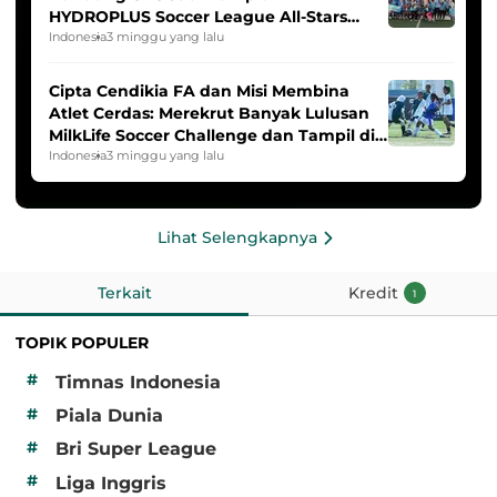
HYDROPLUS Soccer League All-Stars
2025/2026
Indonesia
3 minggu yang lalu
Cipta Cendikia FA dan Misi Membina
Atlet Cerdas: Merekrut Banyak Lulusan
MilkLife Soccer Challenge dan Tampil di
HYDROPLUS Soccer League
Indonesia
3 minggu yang lalu
Lihat Selengkapnya
Terkait
Kredit
1
TOPIK POPULER
#
Timnas Indonesia
#
Piala Dunia
#
Bri Super League
#
Liga Inggris