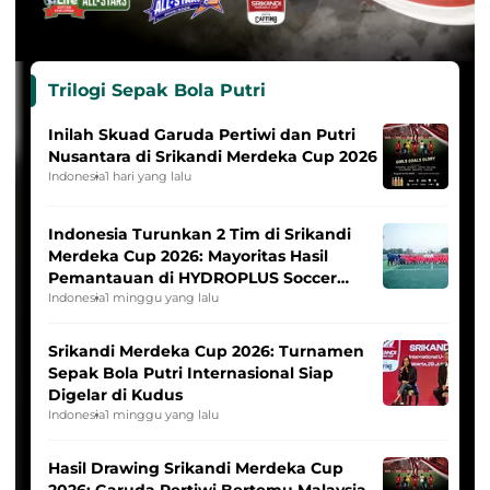
Trilogi Sepak Bola Putri
Inilah Skuad Garuda Pertiwi dan Putri
Nusantara di Srikandi Merdeka Cup 2026
Indonesia
1 hari yang lalu
Indonesia Turunkan 2 Tim di Srikandi
Merdeka Cup 2026: Mayoritas Hasil
Pemantauan di HYDROPLUS Soccer
League
Indonesia
1 minggu yang lalu
Srikandi Merdeka Cup 2026: Turnamen
Sepak Bola Putri Internasional Siap
Digelar di Kudus
Indonesia
1 minggu yang lalu
Hasil Drawing Srikandi Merdeka Cup