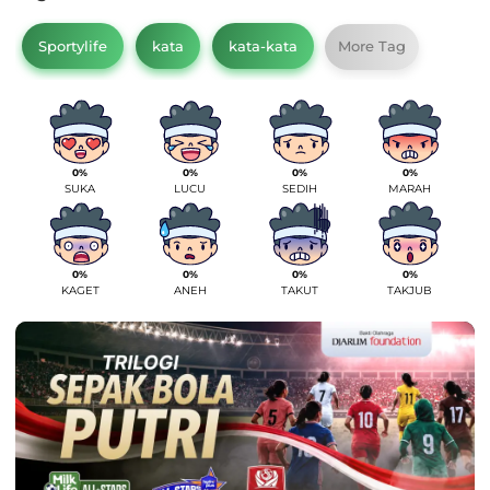
Sportylife
kata
kata-kata
More Tag
0%
0%
0%
0%
SUKA
LUCU
SEDIH
MARAH
0%
0%
0%
0%
KAGET
ANEH
TAKUT
TAKJUB