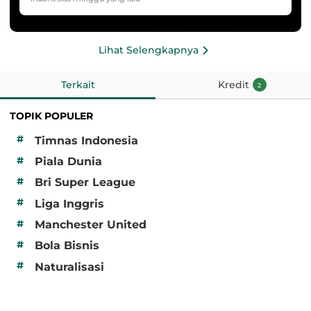
HYDROPLUS Soccer League
Lihat Selengkapnya
Terkait
Kredit
2
TOPIK POPULER
#
Timnas Indonesia
#
Piala Dunia
#
Bri Super League
#
Liga Inggris
#
Manchester United
#
Bola Bisnis
#
Naturalisasi