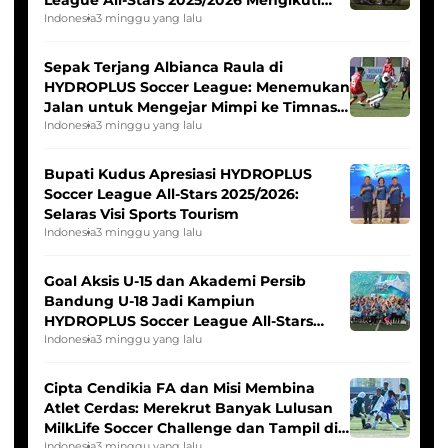
League All-Stars 2025/2026 Mengikuti
Seleksi Timnas Indonesia Putri
Indonesia
3 minggu yang lalu
Sepak Terjang Albianca Raula di
HYDROPLUS Soccer League: Menemukan
Jalan untuk Mengejar Mimpi ke Timnas
Indonesia Putri
Indonesia
3 minggu yang lalu
Bupati Kudus Apresiasi HYDROPLUS
Soccer League All-Stars 2025/2026:
Selaras Visi Sports Tourism
Indonesia
3 minggu yang lalu
Goal Aksis U-15 dan Akademi Persib
Bandung U-18 Jadi Kampiun
HYDROPLUS Soccer League All-Stars
2025/2026
Indonesia
3 minggu yang lalu
Cipta Cendikia FA dan Misi Membina
Atlet Cerdas: Merekrut Banyak Lulusan
MilkLife Soccer Challenge dan Tampil di
Indonesia
3 minggu yang lalu