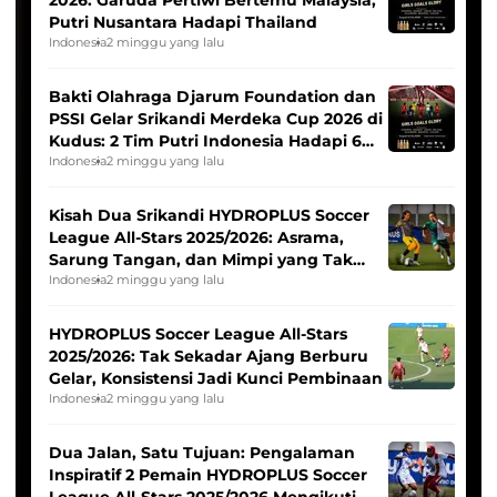
2026: Garuda Pertiwi Bertemu Malaysia,
Putri Nusantara Hadapi Thailand
Indonesia
2 minggu yang lalu
Bakti Olahraga Djarum Foundation dan
PSSI Gelar Srikandi Merdeka Cup 2026 di
Kudus: 2 Tim Putri Indonesia Hadapi 6
Tim Asia
Indonesia
2 minggu yang lalu
Kisah Dua Srikandi HYDROPLUS Soccer
League All-Stars 2025/2026: Asrama,
Sarung Tangan, dan Mimpi yang Tak
Pernah Padam
Indonesia
2 minggu yang lalu
HYDROPLUS Soccer League All-Stars
2025/2026: Tak Sekadar Ajang Berburu
Gelar, Konsistensi Jadi Kunci Pembinaan
Indonesia
2 minggu yang lalu
Dua Jalan, Satu Tujuan: Pengalaman
Inspiratif 2 Pemain HYDROPLUS Soccer