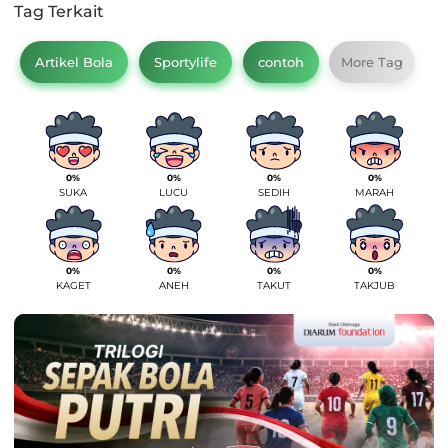
Tag Terkait
Artikel Bola
Sportylife
contoh
More Tag
0%
0%
0%
0%
SUKA
LUCU
SEDIH
MARAH
0%
0%
0%
0%
KAGET
ANEH
TAKUT
TAKJUB