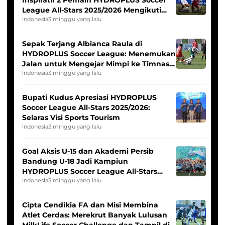
League All-Stars 2025/2026 Mengikuti
Seleksi Timnas Indonesia Putri
Indonesia
3 minggu yang lalu
Sepak Terjang Albianca Raula di
HYDROPLUS Soccer League: Menemukan
Jalan untuk Mengejar Mimpi ke Timnas
Indonesia Putri
Indonesia
3 minggu yang lalu
Bupati Kudus Apresiasi HYDROPLUS
Soccer League All-Stars 2025/2026:
Selaras Visi Sports Tourism
Indonesia
3 minggu yang lalu
Goal Aksis U-15 dan Akademi Persib
Bandung U-18 Jadi Kampiun
HYDROPLUS Soccer League All-Stars
2025/2026
Indonesia
3 minggu yang lalu
Cipta Cendikia FA dan Misi Membina
Atlet Cerdas: Merekrut Banyak Lulusan
MilkLife Soccer Challenge dan Tampil di