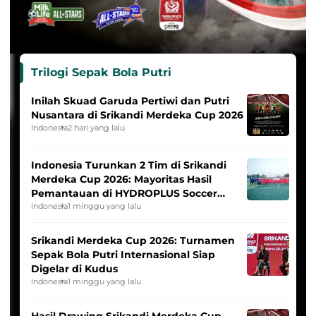
Trilogi Sepak Bola Putri
Inilah Skuad Garuda Pertiwi dan Putri
Nusantara di Srikandi Merdeka Cup 2026
Indonesia
2 hari yang lalu
Indonesia Turunkan 2 Tim di Srikandi
Merdeka Cup 2026: Mayoritas Hasil
Pemantauan di HYDROPLUS Soccer
League
Indonesia
1 minggu yang lalu
Srikandi Merdeka Cup 2026: Turnamen
Sepak Bola Putri Internasional Siap
Digelar di Kudus
Indonesia
1 minggu yang lalu
Hasil Drawing Srikandi Merdeka Cup