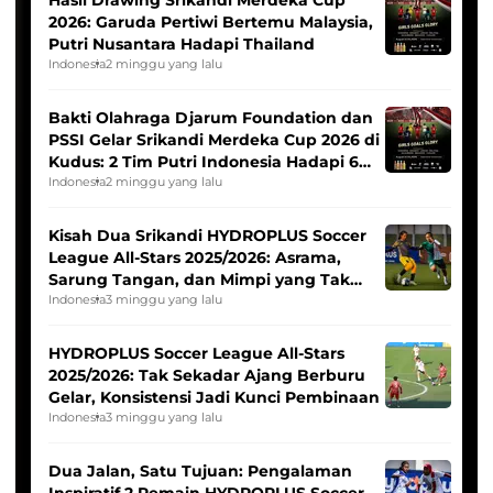
2026: Garuda Pertiwi Bertemu Malaysia,
Putri Nusantara Hadapi Thailand
Indonesia
2 minggu yang lalu
Bakti Olahraga Djarum Foundation dan
PSSI Gelar Srikandi Merdeka Cup 2026 di
Kudus: 2 Tim Putri Indonesia Hadapi 6
Tim Asia
Indonesia
2 minggu yang lalu
Kisah Dua Srikandi HYDROPLUS Soccer
League All-Stars 2025/2026: Asrama,
Sarung Tangan, dan Mimpi yang Tak
Pernah Padam
Indonesia
3 minggu yang lalu
HYDROPLUS Soccer League All-Stars
2025/2026: Tak Sekadar Ajang Berburu
Gelar, Konsistensi Jadi Kunci Pembinaan
Indonesia
3 minggu yang lalu
Dua Jalan, Satu Tujuan: Pengalaman
Inspiratif 2 Pemain HYDROPLUS Soccer