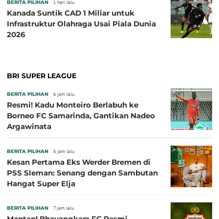
BERITA PILIHAN
1 hari lalu
Kanada Suntik CAD 1 Miliar untuk
Infrastruktur Olahraga Usai Piala Dunia
2026
BRI SUPER LEAGUE
BERITA PILIHAN
6 jam lalu
Resmi! Kadu Monteiro Berlabuh ke
Borneo FC Samarinda, Gantikan Nadeo
Argawinata
BERITA PILIHAN
6 jam lalu
Kesan Pertama Eks Werder Bremen di
PSS Sleman: Senang dengan Sambutan
Hangat Super Elja
BERITA PILIHAN
7 jam lalu
Mantap! Bhayangkara FC Resmi