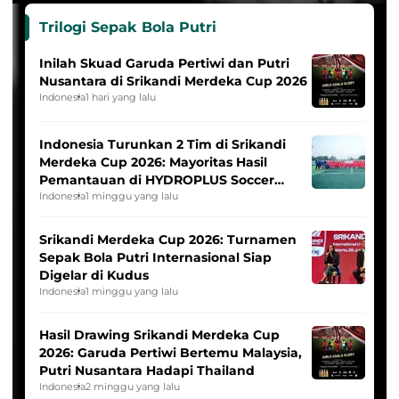
Trilogi Sepak Bola Putri
Inilah Skuad Garuda Pertiwi dan Putri
Nusantara di Srikandi Merdeka Cup 2026
Indonesia
1 hari yang lalu
Indonesia Turunkan 2 Tim di Srikandi
Merdeka Cup 2026: Mayoritas Hasil
Pemantauan di HYDROPLUS Soccer
League
Indonesia
1 minggu yang lalu
Srikandi Merdeka Cup 2026: Turnamen
Sepak Bola Putri Internasional Siap
Digelar di Kudus
Indonesia
1 minggu yang lalu
Hasil Drawing Srikandi Merdeka Cup
2026: Garuda Pertiwi Bertemu Malaysia,
Putri Nusantara Hadapi Thailand
Indonesia
2 minggu yang lalu