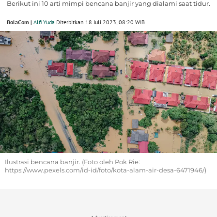
Berikut ini 10 arti mimpi bencana banjir yang dialami saat tidur.
BolaCom |
Alfi Yuda
Diterbitkan 18 Juli 2023, 08:20 WIB
Ilustrasi bencana banjir. (Foto oleh Pok Rie:
https://www.pexels.com/id-id/foto/kota-alam-air-desa-6471946/)