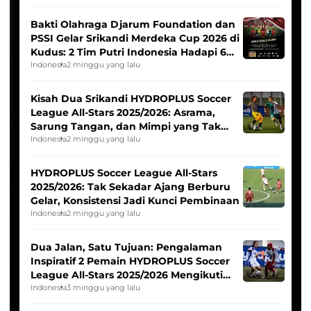
Bakti Olahraga Djarum Foundation dan
PSSI Gelar Srikandi Merdeka Cup 2026 di
Kudus: 2 Tim Putri Indonesia Hadapi 6
Tim Asia
Indonesia
2 minggu yang lalu
Kisah Dua Srikandi HYDROPLUS Soccer
League All-Stars 2025/2026: Asrama,
Sarung Tangan, dan Mimpi yang Tak
Pernah Padam
Indonesia
2 minggu yang lalu
HYDROPLUS Soccer League All-Stars
2025/2026: Tak Sekadar Ajang Berburu
Gelar, Konsistensi Jadi Kunci Pembinaan
Indonesia
2 minggu yang lalu
Dua Jalan, Satu Tujuan: Pengalaman
Inspiratif 2 Pemain HYDROPLUS Soccer
League All-Stars 2025/2026 Mengikuti
Seleksi Timnas Indonesia Putri
Indonesia
3 minggu yang lalu