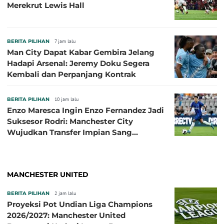
Merekrut Lewis Hall
BERITA PILIHAN
7 jam lalu
Man City Dapat Kabar Gembira Jelang
Hadapi Arsenal: Jeremy Doku Segera
Kembali dan Perpanjang Kontrak
BERITA PILIHAN
10 jam lalu
Enzo Maresca Ingin Enzo Fernandez Jadi
Suksesor Rodri: Manchester City
Wujudkan Transfer Impian Sang
Pelatih?
MANCHESTER UNITED
BERITA PILIHAN
2 jam lalu
Proyeksi Pot Undian Liga Champions
2026/2027: Manchester United