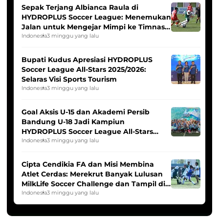
Sepak Terjang Albianca Raula di
HYDROPLUS Soccer League: Menemukan
Jalan untuk Mengejar Mimpi ke Timnas
Indonesia Putri
Indonesia
3 minggu yang lalu
Bupati Kudus Apresiasi HYDROPLUS
Soccer League All-Stars 2025/2026:
Selaras Visi Sports Tourism
Indonesia
3 minggu yang lalu
Goal Aksis U-15 dan Akademi Persib
Bandung U-18 Jadi Kampiun
HYDROPLUS Soccer League All-Stars
2025/2026
Indonesia
3 minggu yang lalu
Cipta Cendikia FA dan Misi Membina
Atlet Cerdas: Merekrut Banyak Lulusan
MilkLife Soccer Challenge dan Tampil di
HYDROPLUS Soccer League
Indonesia
3 minggu yang lalu