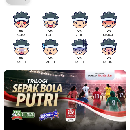
0%
0%
0%
0%
SUKA
LUCU
SEDIH
MARAH
0%
0%
0%
0%
KAGET
ANEH
TAKUT
TAKJUB