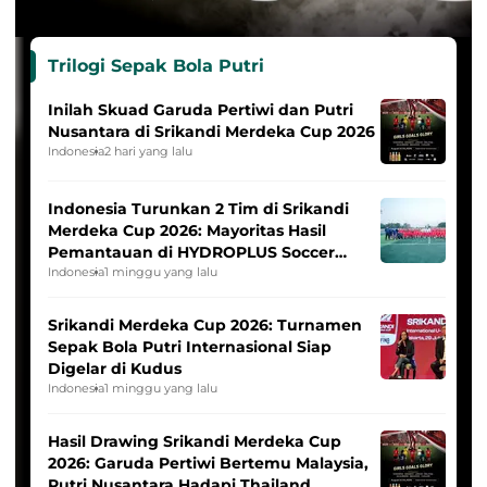
Trilogi Sepak Bola Putri
Inilah Skuad Garuda Pertiwi dan Putri
Nusantara di Srikandi Merdeka Cup 2026
Indonesia
2 hari yang lalu
Indonesia Turunkan 2 Tim di Srikandi
Merdeka Cup 2026: Mayoritas Hasil
Pemantauan di HYDROPLUS Soccer
League
Indonesia
1 minggu yang lalu
Srikandi Merdeka Cup 2026: Turnamen
Sepak Bola Putri Internasional Siap
Digelar di Kudus
Indonesia
1 minggu yang lalu
Hasil Drawing Srikandi Merdeka Cup
2026: Garuda Pertiwi Bertemu Malaysia,
Putri Nusantara Hadapi Thailand