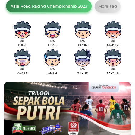
Asia Road Racing Championship 2023
More Tag
0%
0%
0%
0%
SUKA
LUCU
SEDIH
MARAH
0%
0%
0%
0%
KAGET
ANEH
TAKUT
TAKJUB