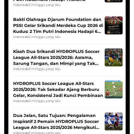
Indonesia
2 minggu yang lalu
Bakti Olahraga Djarum Foundation dan
PSSI Gelar Srikandi Merdeka Cup 2026 di
Kudus: 2 Tim Putri Indonesia Hadapi 6
Tim Asia
Indonesia
2 minggu yang lalu
Kisah Dua Srikandi HYDROPLUS Soccer
League All-Stars 2025/2026: Asrama,
Sarung Tangan, dan Mimpi yang Tak
Pernah Padam
Indonesia
3 minggu yang lalu
HYDROPLUS Soccer League All-Stars
2025/2026: Tak Sekadar Ajang Berburu
Gelar, Konsistensi Jadi Kunci Pembinaan
Indonesia
3 minggu yang lalu
Dua Jalan, Satu Tujuan: Pengalaman
Inspiratif 2 Pemain HYDROPLUS Soccer
League All-Stars 2025/2026 Mengikuti
Seleksi Timnas Indonesia Putri
Indonesia
3 minggu yang lalu