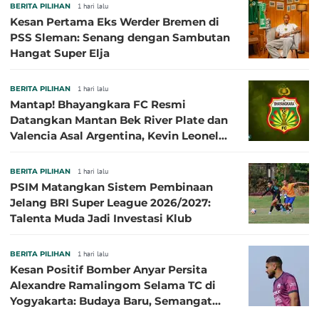
BERITA PILIHAN
1 hari lalu
Kesan Pertama Eks Werder Bremen di
PSS Sleman: Senang dengan Sambutan
Hangat Super Elja
BERITA PILIHAN
1 hari lalu
Mantap! Bhayangkara FC Resmi
Datangkan Mantan Bek River Plate dan
Valencia Asal Argentina, Kevin Leonel
Sibille
BERITA PILIHAN
1 hari lalu
PSIM Matangkan Sistem Pembinaan
Jelang BRI Super League 2026/2027:
Talenta Muda Jadi Investasi Klub
BERITA PILIHAN
1 hari lalu
Kesan Positif Bomber Anyar Persita
Alexandre Ramalingom Selama TC di
Yogyakarta: Budaya Baru, Semangat
Baru!