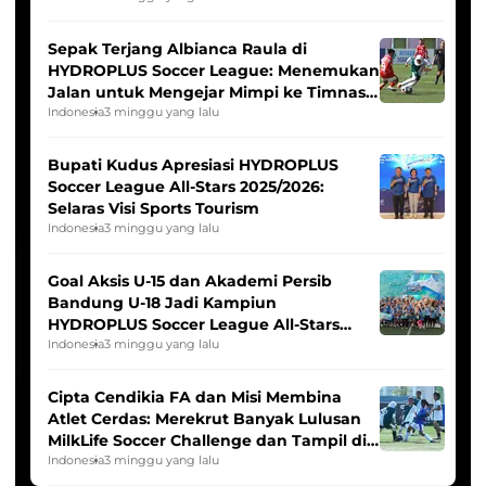
Sepak Terjang Albianca Raula di
HYDROPLUS Soccer League: Menemukan
Jalan untuk Mengejar Mimpi ke Timnas
Indonesia Putri
Indonesia
3 minggu yang lalu
Bupati Kudus Apresiasi HYDROPLUS
Soccer League All-Stars 2025/2026:
Selaras Visi Sports Tourism
Indonesia
3 minggu yang lalu
Goal Aksis U-15 dan Akademi Persib
Bandung U-18 Jadi Kampiun
HYDROPLUS Soccer League All-Stars
2025/2026
Indonesia
3 minggu yang lalu
Cipta Cendikia FA dan Misi Membina
Atlet Cerdas: Merekrut Banyak Lulusan
MilkLife Soccer Challenge dan Tampil di
HYDROPLUS Soccer League
Indonesia
3 minggu yang lalu