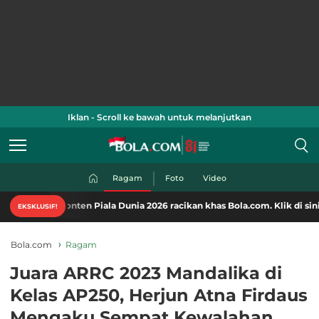
Iklan - Scroll ke bawah untuk melanjutkan
Ragam
Foto
Video
ten Piala Dunia 2026 racikan khas Bola.com. Klik di sini!
EKSKLUSIF!
Bola.com
Ragam
Juara ARRC 2023 Mandalika di
Kelas AP250, Herjun Atna Firdaus
Mengaku Sempat Kewalahan