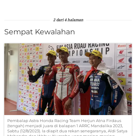
2 dari 4 halaman
Sempat Kewalahan
Pembalap Astra Honda Racing Team Herjun Atna Firdaus
(tengah) menjadi juara di balapan 1 ARRC Mandalika 2023,
Sabtu (12/8/2023). Ia diapit dua rekan senegaranya, Aldi Satya
Mahendra dan Wahyu Nugroho, yang masing-masing