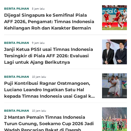
BERITA PILIHAN
8 jam lalu
Dijegal Singapura ke Semifinal Piala
AFF 2026, Pengamat: Timnas Indonesia
Kehilangan Roh dan Karakter Bermain
BERITA PILIHAN
9 jam lalu
Janji Ketua PSSI usai Timnas Indonesia
Tersingkir di Piala AFF 2026: Evaluasi
Lagi untuk Ajang Berikutnya
BERITA PILIHAN
10 jam lalu
Puji Kontribusi Ragnar Oratmangoen,
Luciano Leandro Ingatkan Satu Hal
kepada Timnas Indonesia usai Gagal ke
Semifinal Piala AFF 2026
BERITA PILIHAN
10 jam lalu
2 Mantan Pemain Timnas Indonesia
Turun Gunung, Soekarno Cup 2026 Jadi
Wadah Pencarian Bakat di Daerah