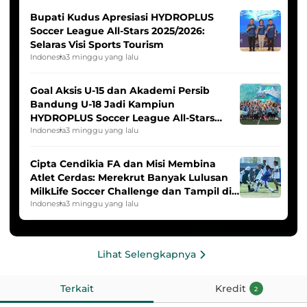
Bupati Kudus Apresiasi HYDROPLUS
Soccer League All-Stars 2025/2026:
Selaras Visi Sports Tourism
Indonesia
3 minggu yang lalu
Goal Aksis U-15 dan Akademi Persib
Bandung U-18 Jadi Kampiun
HYDROPLUS Soccer League All-Stars
2025/2026
Indonesia
3 minggu yang lalu
Cipta Cendikia FA dan Misi Membina
Atlet Cerdas: Merekrut Banyak Lulusan
MilkLife Soccer Challenge dan Tampil di
HYDROPLUS Soccer League
Indonesia
3 minggu yang lalu
Lihat Selengkapnya
Terkait
Kredit
2