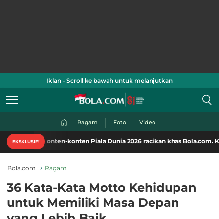
Iklan - Scroll ke bawah untuk melanjutkan
Ragam
Foto
Video
konten-konten Piala Dunia 2026 racikan khas Bola.com. Klik di sini!
EKSKLUSIF!
Bola.com
Ragam
36 Kata-Kata Motto Kehidupan
untuk Memiliki Masa Depan
yang Lebih Baik