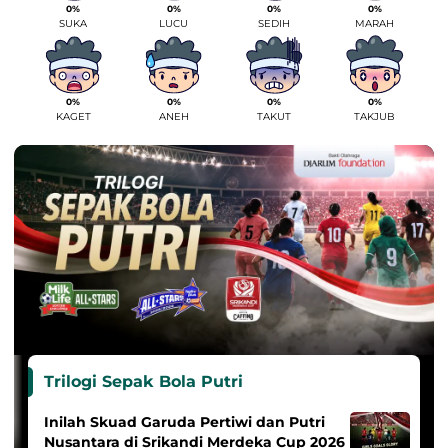
0%
0%
0%
0%
SUKA
LUCU
SEDIH
MARAH
0%
0%
0%
0%
KAGET
ANEH
TAKUT
TAKJUB
Trilogi Sepak Bola Putri
Inilah Skuad Garuda Pertiwi dan Putri
Nusantara di Srikandi Merdeka Cup 2026