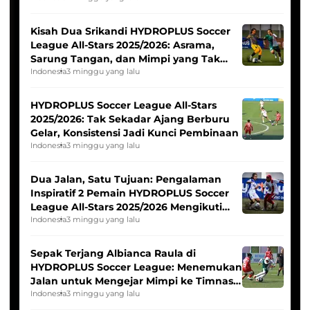
Kisah Dua Srikandi HYDROPLUS Soccer
League All-Stars 2025/2026: Asrama,
Sarung Tangan, dan Mimpi yang Tak
Pernah Padam
Indonesia
3 minggu yang lalu
HYDROPLUS Soccer League All-Stars
2025/2026: Tak Sekadar Ajang Berburu
Gelar, Konsistensi Jadi Kunci Pembinaan
Indonesia
3 minggu yang lalu
Dua Jalan, Satu Tujuan: Pengalaman
Inspiratif 2 Pemain HYDROPLUS Soccer
League All-Stars 2025/2026 Mengikuti
Seleksi Timnas Indonesia Putri
Indonesia
3 minggu yang lalu
Sepak Terjang Albianca Raula di
HYDROPLUS Soccer League: Menemukan
Jalan untuk Mengejar Mimpi ke Timnas
Indonesia Putri
Indonesia
3 minggu yang lalu