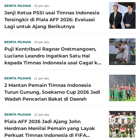
BERITA PILIHAN
10 jam lalu
Janji Ketua PSSI usai Timnas Indonesia
Tersingkir di Piala AFF 2026: Evaluasi
Lagi untuk Ajang Berikutnya
BERITA PILIHAN
10 jam lalu
Puji Kontribusi Ragnar Oratmangoen,
Luciano Leandro Ingatkan Satu Hal
kepada Timnas Indonesia usai Gagal ke
Semifinal Piala AFF 2026
BERITA PILIHAN
11 jam lalu
2 Mantan Pemain Timnas Indonesia
Turun Gunung, Soekarno Cup 2026 Jadi
Wadah Pencarian Bakat di Daerah
BERITA PILIHAN
12 jam lalu
Piala AFF 2026 Jadi Ajang John
Herdman Menilai Pemain yang Layak
Perkuat Timnas Indonesia di FIFA