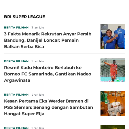
BRI SUPER LEAGUE
BERITA PILIHAN
3 jam lalu
3 Fakta Menarik Rekrutan Anyar Persib
Bandung, Danijel Loncar: Pemain
Balkan Serba Bisa
BERITA PILIHAN
1 hari lalu
Resmi! Kadu Monteiro Berlabuh ke
Borneo FC Samarinda, Gantikan Nadeo
Argawinata
BERITA PILIHAN
1 hari lalu
Kesan Pertama Eks Werder Bremen di
PSS Sleman: Senang dengan Sambutan
Hangat Super Elja
BERITA PILIHAN
1 hari lalu