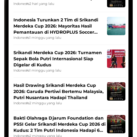
Indonesia
2 hari yang lalu
Indonesia Turunkan 2 Tim di Srikandi
Merdeka Cup 2026: Mayoritas Hasil
Pemantauan di HYDROPLUS Soccer
League
Indonesia
1 minggu yang lalu
Srikandi Merdeka Cup 2026: Turnamen
Sepak Bola Putri Internasional Siap
Digelar di Kudus
Indonesia
1 minggu yang lalu
Hasil Drawing Srikandi Merdeka Cup
2026: Garuda Pertiwi Bertemu Malaysia,
Putri Nusantara Hadapi Thailand
Indonesia
2 minggu yang lalu
Bakti Olahraga Djarum Foundation dan
PSSI Gelar Srikandi Merdeka Cup 2026 di
Kudus: 2 Tim Putri Indonesia Hadapi 6
Tim Asia
Indonesia
2 minggu yang lalu