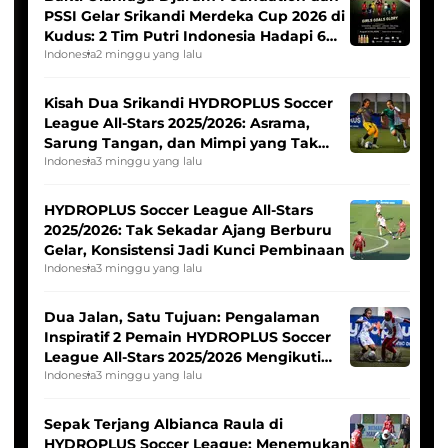
PSSI Gelar Srikandi Merdeka Cup 2026 di
Kudus: 2 Tim Putri Indonesia Hadapi 6
Tim Asia
Indonesia
2 minggu yang lalu
Kisah Dua Srikandi HYDROPLUS Soccer
League All-Stars 2025/2026: Asrama,
Sarung Tangan, dan Mimpi yang Tak
Pernah Padam
Indonesia
3 minggu yang lalu
HYDROPLUS Soccer League All-Stars
2025/2026: Tak Sekadar Ajang Berburu
Gelar, Konsistensi Jadi Kunci Pembinaan
Indonesia
3 minggu yang lalu
Dua Jalan, Satu Tujuan: Pengalaman
Inspiratif 2 Pemain HYDROPLUS Soccer
League All-Stars 2025/2026 Mengikuti
Seleksi Timnas Indonesia Putri
Indonesia
3 minggu yang lalu
Sepak Terjang Albianca Raula di
HYDROPLUS Soccer League: Menemukan