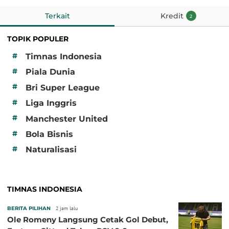
Terkait
Kredit
2
TOPIK POPULER
#
Timnas Indonesia
#
Piala Dunia
#
Bri Super League
#
Liga Inggris
#
Manchester United
#
Bola Bisnis
#
Naturalisasi
TIMNAS INDONESIA
BERITA PILIHAN
2 jam lalu
Ole Romeny Langsung Cetak Gol Debut,