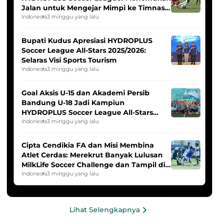
Jalan untuk Mengejar Mimpi ke Timnas
Indonesia Putri
Indonesia
3 minggu yang lalu
Bupati Kudus Apresiasi HYDROPLUS
Soccer League All-Stars 2025/2026:
Selaras Visi Sports Tourism
Indonesia
3 minggu yang lalu
Goal Aksis U-15 dan Akademi Persib
Bandung U-18 Jadi Kampiun
HYDROPLUS Soccer League All-Stars
2025/2026
Indonesia
3 minggu yang lalu
Cipta Cendikia FA dan Misi Membina
Atlet Cerdas: Merekrut Banyak Lulusan
MilkLife Soccer Challenge dan Tampil di
HYDROPLUS Soccer League
Indonesia
3 minggu yang lalu
Lihat Selengkapnya