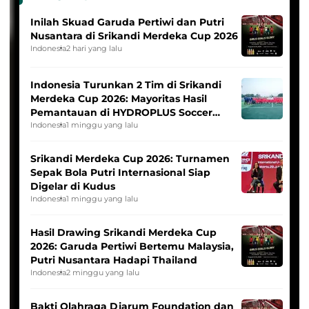
Inilah Skuad Garuda Pertiwi dan Putri
Nusantara di Srikandi Merdeka Cup 2026
Indonesia
2 hari yang lalu
Indonesia Turunkan 2 Tim di Srikandi
Merdeka Cup 2026: Mayoritas Hasil
Pemantauan di HYDROPLUS Soccer
League
Indonesia
1 minggu yang lalu
Srikandi Merdeka Cup 2026: Turnamen
Sepak Bola Putri Internasional Siap
Digelar di Kudus
Indonesia
1 minggu yang lalu
Hasil Drawing Srikandi Merdeka Cup
2026: Garuda Pertiwi Bertemu Malaysia,
Putri Nusantara Hadapi Thailand
Indonesia
2 minggu yang lalu
Bakti Olahraga Djarum Foundation dan