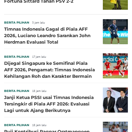
Fortuna Sittard Tahan PSV 2-2
BERITA PILIHAN
3 jam lalu
Timnas Indonesia Gagal di Piala AFF
2026, Luciano Leandro Sarankan John
Herdman Evaluasi Total
BERITA PILIHAN
17 jam lalu
Dijegal Singapura ke Semifinal Piala
AFF 2026, Pengamat: Timnas Indonesia
Kehilangan Roh dan Karakter Bermain
BERITA PILIHAN
18 jam lalu
Janji Ketua PSSI usai Timnas Indonesia
Tersingkir di Piala AFF 2026: Evaluasi
Lagi untuk Ajang Berikutnya
BERITA PILIHAN
18 jam lalu
Puji Kontribusi Ragnar Oratmangoen,