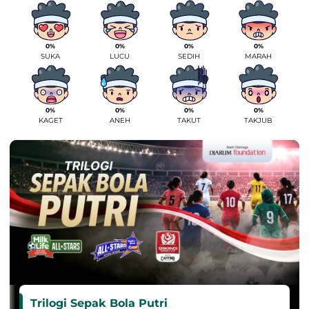
0%
0%
0%
0%
SUKA
LUCU
SEDIH
MARAH
0%
0%
0%
0%
KAGET
ANEH
TAKUT
TAKJUB
Trilogi Sepak Bola Putri