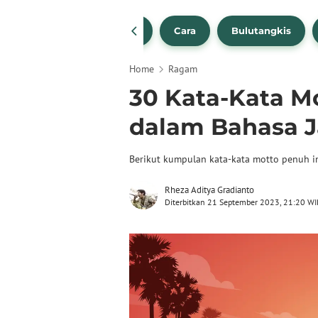
1
NBA
Bola Beli
Cara
Bulutangkis
Home
Ragam
30 Kata-Kata Mo
dalam Bahasa 
Berikut kumpulan kata-kata motto penuh in
Rheza Aditya Gradianto
Diterbitkan 21 September 2023, 21:20 WI