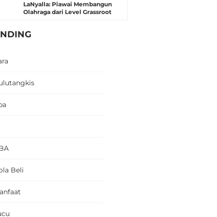
LaNyalla: Piawai Membangun
Olahraga dari Level Grassroot
ENDING
ara
ulutangkis
pa
BA
la Beli
anfaat
ucu