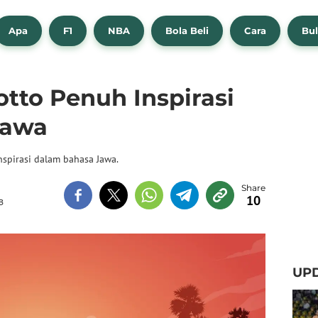
Apa
F1
NBA
Bola Beli
Cara
Bul
tto Penuh Inspirasi
Jawa
spirasi dalam bahasa Jawa.
10
B
UPD