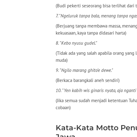
(Budi pekerti seseorang bisa terlihat dari
7. "Ngeluruk tanpa bala, menang tanpa ngaso
(Berjuang tanpa membawa massa, menang
kekuasaan, kaya tanpa didasari harta)
8. "Kebo nyusu gudel."
(Tidak ada yang salah apabila orang yang 
muda)
9. "Ngilo marang ghito’e dewe."
(Berkaca barangkali aneh sendiri)
10. "Yen kabih wis ginaris nyata, aja ngant
(Jika semua sudah menjadi ketentuan Tuha
cobaan)
Kata-Kata Motto Penu
Jawa