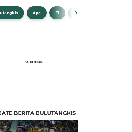
utangkis
Apa
F1
NBA
Bola Beli
Advertisement
ATE BERITA BULUTANGKIS