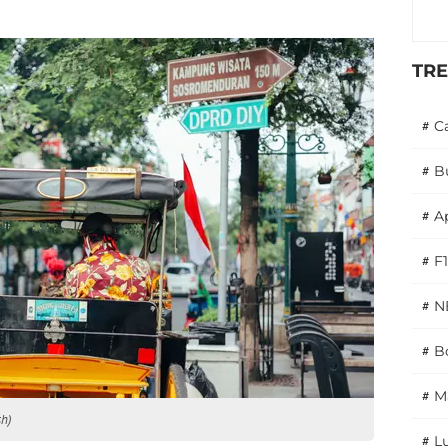
TR
#
C
#
B
#
A
#
F1
#
N
#
Bo
#
M
sh)
#
L