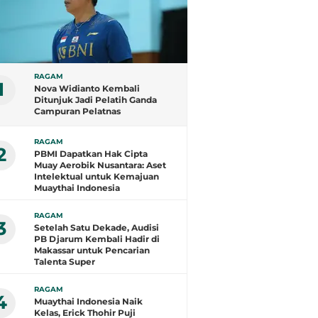
RAGAM
1
Nova Widianto Kembali
Ditunjuk Jadi Pelatih Ganda
Campuran Pelatnas
RAGAM
2
PBMI Dapatkan Hak Cipta
Muay Aerobik Nusantara: Aset
Intelektual untuk Kemajuan
Muaythai Indonesia
RAGAM
3
Setelah Satu Dekade, Audisi
PB Djarum Kembali Hadir di
Makassar untuk Pencarian
Talenta Super
RAGAM
4
Muaythai Indonesia Naik
Kelas, Erick Thohir Puji