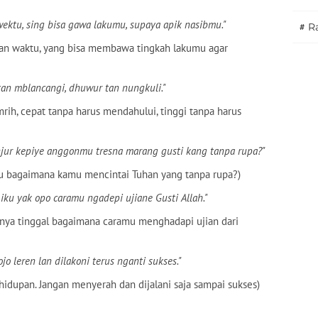
wektu, sing bisa gawa lakumu, supaya apik nasibmu."
#
Ra
ngan waktu, yang bisa membawa tingkah lakumu agar
 tan mblancangi, dhuwur tan nungkuli."
rih, cepat tanpa harus mendahului, tinggi tanpa harus
njur kepiye anggonmu tresna marang gusti kang tanpa rupa?"
lu bagaimana kamu mencintai Tuhan yang tanpa rupa?)
 iku yak opo caramu ngadepi ujiane Gusti Allah."
anya tinggal bagaimana caramu menghadapi ujian dari
ojo leren lan dilakoni terus nganti sukses."
hidupan. Jangan menyerah dan dijalani saja sampai sukses)