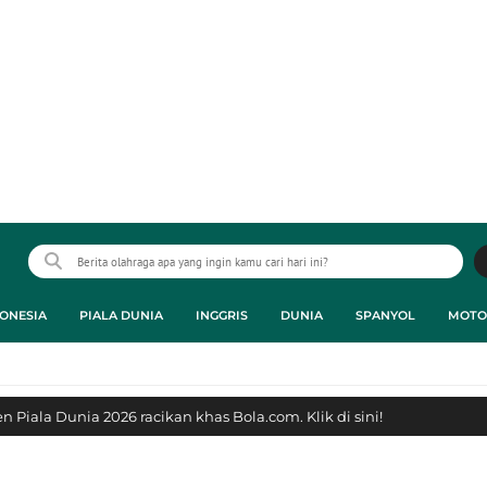
ONESIA
PIALA DUNIA
INGGRIS
DUNIA
SPANYOL
MOTO
 Piala Dunia 2026 racikan khas Bola.com. Klik di sini!