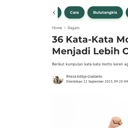
1
NBA
Bola Beli
Cara
Bulutangkis
Home
Ragam
36 Kata-Kata M
Menjadi Lebih O
Berikut kumpulan kata-kata motto keren aga
Rheza Aditya Gradianto
Diterbitkan 22 September 2023, 09:20 WI