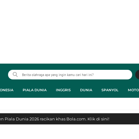
ONESIA
PIALA DUNIA
INGGRIS
DUNIA
SPANYOL
MOTO
 Piala Dunia 2026 racikan khas Bola.com. Klik di sini!