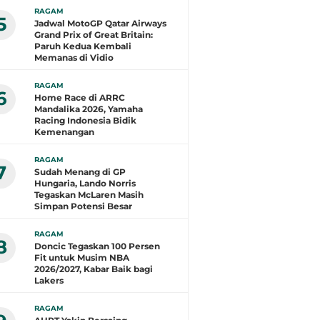
RAGAM
5
Jadwal MotoGP Qatar Airways
Grand Prix of Great Britain:
Paruh Kedua Kembali
Memanas di Vidio
RAGAM
6
Home Race di ARRC
Mandalika 2026, Yamaha
Racing Indonesia Bidik
Kemenangan
RAGAM
7
Sudah Menang di GP
Hungaria, Lando Norris
Tegaskan McLaren Masih
Simpan Potensi Besar
RAGAM
8
Doncic Tegaskan 100 Persen
Fit untuk Musim NBA
2026/2027, Kabar Baik bagi
Lakers
RAGAM