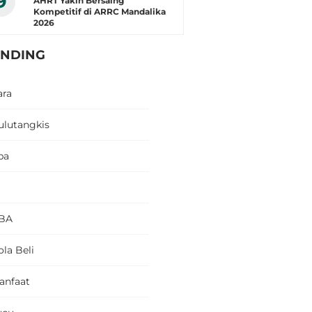
9
AHRT Yakin Bersaing
Kompetitif di ARRC Mandalika
2026
ENDING
ara
ulutangkis
pa
BA
la Beli
anfaat