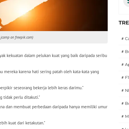
TR
y jcomp on freepik.com)
#
C
#
B
nyak kekuatan dalam pelukan kuat yang baik daripada seribu
#
A
ahu mereka karena hati sering patah oleh kata-kata yang
#
F1
rpikir seseorang bekerja lebih keras darimu."
#
N
tidak perlu ditakuti."
#
Bo
akna dan membuat perbedaan daripada hanya memiliki umur
#
M
ebih kuat dari ketakutan."