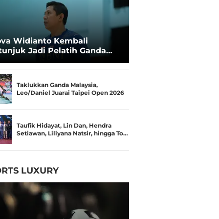
va Widianto Kembali
tunjuk Jadi Pelatih Ganda
mpuran Pelatnas
Taklukkan Ganda Malaysia,
Leo/Daniel Juarai Taipei Open 2026
Taufik Hidayat, Lin Dan, Hendra
Setiawan, Liliyana Natsir, hingga To…
RTS LUXURY