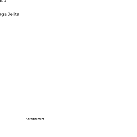
ucu
ga Jelita
Advertisement