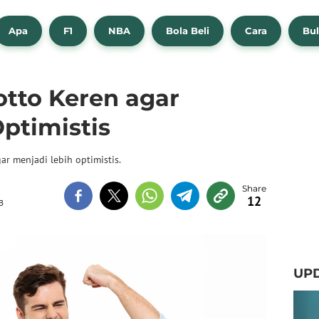
Apa
F1
NBA
Bola Beli
Cara
Bul
otto Keren agar
ptimistis
r menjadi lebih optimistis.
12
B
UPD