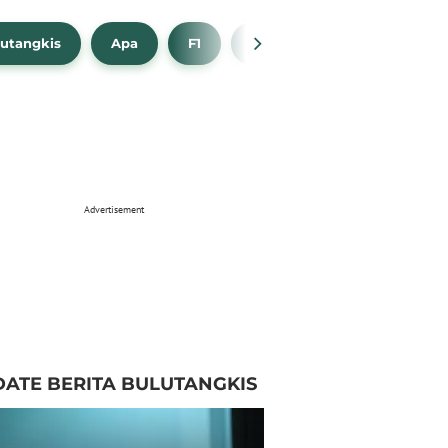
utangkis
Apa
F1
NBA
Bola Beli
Advertisement
ATE BERITA BULUTANGKIS