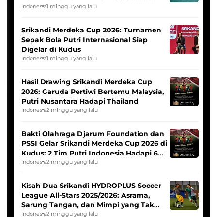
League
Indonesia
1 minggu yang lalu
Srikandi Merdeka Cup 2026: Turnamen
Sepak Bola Putri Internasional Siap
Digelar di Kudus
Indonesia
1 minggu yang lalu
Hasil Drawing Srikandi Merdeka Cup
2026: Garuda Pertiwi Bertemu Malaysia,
Putri Nusantara Hadapi Thailand
Indonesia
2 minggu yang lalu
Bakti Olahraga Djarum Foundation dan
PSSI Gelar Srikandi Merdeka Cup 2026 di
Kudus: 2 Tim Putri Indonesia Hadapi 6
Tim Asia
Indonesia
2 minggu yang lalu
Kisah Dua Srikandi HYDROPLUS Soccer
League All-Stars 2025/2026: Asrama,
Sarung Tangan, dan Mimpi yang Tak
Pernah Padam
Indonesia
2 minggu yang lalu