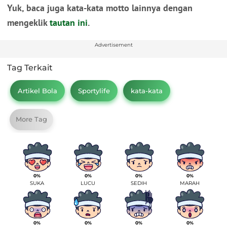
Yuk, baca juga kata-kata motto lainnya dengan
mengeklik
tautan ini
.
Advertisement
Tag Terkait
Artikel Bola
Sportylife
kata-kata
More Tag
0%
0%
0%
0%
SUKA
LUCU
SEDIH
MARAH
0%
0%
0%
0%