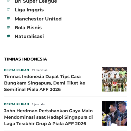
#
Bri Super League
#
Liga Inggris
#
Manchester United
#
Bola Bisnis
#
Naturalisasi
TIMNAS INDONESIA
BERITA PILIHAN
19 menit lalu
Timnas Indonesia Dapat Tips Cara
Bungkam Singapura, Demi Tiket ke
Semifinal Piala AFF 2026
BERITA PILIHAN
8 jam lalu
John Herdman Pertahankan Gaya Main
Mendominasi saat Hadapi Singapura di
Laga Terakhir Grup A Piala AFF 2026