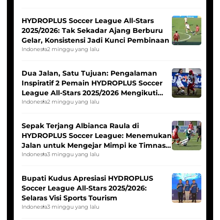
HYDROPLUS Soccer League All-Stars
2025/2026: Tak Sekadar Ajang Berburu
Gelar, Konsistensi Jadi Kunci Pembinaan
Indonesia
2 minggu yang lalu
Dua Jalan, Satu Tujuan: Pengalaman
Inspiratif 2 Pemain HYDROPLUS Soccer
League All-Stars 2025/2026 Mengikuti
Seleksi Timnas Indonesia Putri
Indonesia
2 minggu yang lalu
Sepak Terjang Albianca Raula di
HYDROPLUS Soccer League: Menemukan
Jalan untuk Mengejar Mimpi ke Timnas
Indonesia Putri
Indonesia
3 minggu yang lalu
Bupati Kudus Apresiasi HYDROPLUS
Soccer League All-Stars 2025/2026:
Selaras Visi Sports Tourism
Indonesia
3 minggu yang lalu