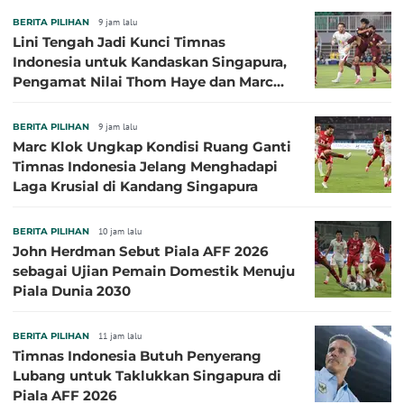
BERITA PILIHAN
9 jam lalu
Lini Tengah Jadi Kunci Timnas
Indonesia untuk Kandaskan Singapura,
Pengamat Nilai Thom Haye dan Marc
Klok Sebaiknya Tidak Tampil Bareng
BERITA PILIHAN
9 jam lalu
Marc Klok Ungkap Kondisi Ruang Ganti
Timnas Indonesia Jelang Menghadapi
Laga Krusial di Kandang Singapura
BERITA PILIHAN
10 jam lalu
John Herdman Sebut Piala AFF 2026
sebagai Ujian Pemain Domestik Menuju
Piala Dunia 2030
BERITA PILIHAN
11 jam lalu
Timnas Indonesia Butuh Penyerang
Lubang untuk Taklukkan Singapura di
Piala AFF 2026