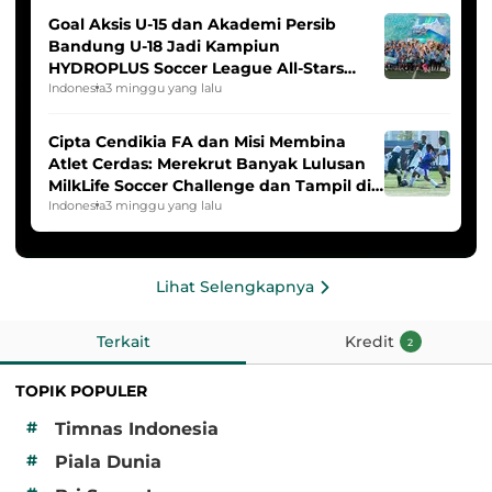
Goal Aksis U-15 dan Akademi Persib
Bandung U-18 Jadi Kampiun
HYDROPLUS Soccer League All-Stars
2025/2026
Indonesia
3 minggu yang lalu
Cipta Cendikia FA dan Misi Membina
Atlet Cerdas: Merekrut Banyak Lulusan
MilkLife Soccer Challenge dan Tampil di
HYDROPLUS Soccer League
Indonesia
3 minggu yang lalu
Lihat Selengkapnya
Terkait
Kredit
2
TOPIK POPULER
#
Timnas Indonesia
#
Piala Dunia