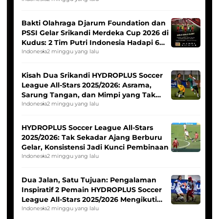
Bakti Olahraga Djarum Foundation dan
PSSI Gelar Srikandi Merdeka Cup 2026 di
Kudus: 2 Tim Putri Indonesia Hadapi 6
Tim Asia
Indonesia
2 minggu yang lalu
Kisah Dua Srikandi HYDROPLUS Soccer
League All-Stars 2025/2026: Asrama,
Sarung Tangan, dan Mimpi yang Tak
Pernah Padam
Indonesia
2 minggu yang lalu
HYDROPLUS Soccer League All-Stars
2025/2026: Tak Sekadar Ajang Berburu
Gelar, Konsistensi Jadi Kunci Pembinaan
Indonesia
2 minggu yang lalu
Dua Jalan, Satu Tujuan: Pengalaman
Inspiratif 2 Pemain HYDROPLUS Soccer
League All-Stars 2025/2026 Mengikuti
Seleksi Timnas Indonesia Putri
Indonesia
2 minggu yang lalu