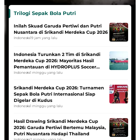
Trilogi Sepak Bola Putri
Inilah Skuad Garuda Pertiwi dan Putri
Nusantara di Srikandi Merdeka Cup 2026
Indonesia
19 jam yang lalu
Indonesia Turunkan 2 Tim di Srikandi
Merdeka Cup 2026: Mayoritas Hasil
Pemantauan di HYDROPLUS Soccer
League
Indonesia
1 minggu yang lalu
Srikandi Merdeka Cup 2026: Turnamen
Sepak Bola Putri Internasional Siap
Digelar di Kudus
Indonesia
1 minggu yang lalu
Hasil Drawing Srikandi Merdeka Cup
2026: Garuda Pertiwi Bertemu Malaysia,
Putri Nusantara Hadapi Thailand
Indonesia
2 minggu yang lalu