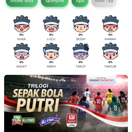
Artikel Bola
Sportylife
Apa
More Tag
0%
0%
0%
0%
SUKA
LUCU
SEDIH
MARAH
0%
0%
0%
0%
KAGET
ANEH
TAKUT
TAKJUB