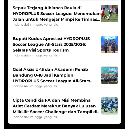
Sepak Terjang Albianca Raula di
HYDROPLUS Soccer League: Menemukan
Jalan untuk Mengejar Mimpi ke Timnas
Indonesia Putri
Indonesia
3 minggu yang lalu
Bupati Kudus Apresiasi HYDROPLUS
Soccer League All-Stars 2025/2026:
Selaras Visi Sports Tourism
Indonesia
3 minggu yang lalu
Goal Aksis U-15 dan Akademi Persib
Bandung U-18 Jadi Kampiun
HYDROPLUS Soccer League All-Stars
2025/2026
Indonesia
3 minggu yang lalu
Cipta Cendikia FA dan Misi Membina
Atlet Cerdas: Merekrut Banyak Lulusan
MilkLife Soccer Challenge dan Tampil di
HYDROPLUS Soccer League
Indonesia
3 minggu yang lalu