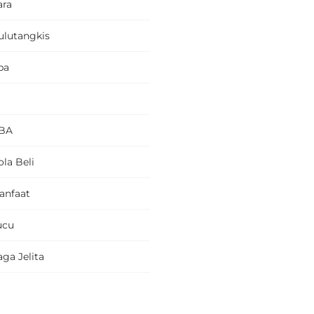
ara
ulutangkis
pa
BA
la Beli
anfaat
ucu
ga Jelita