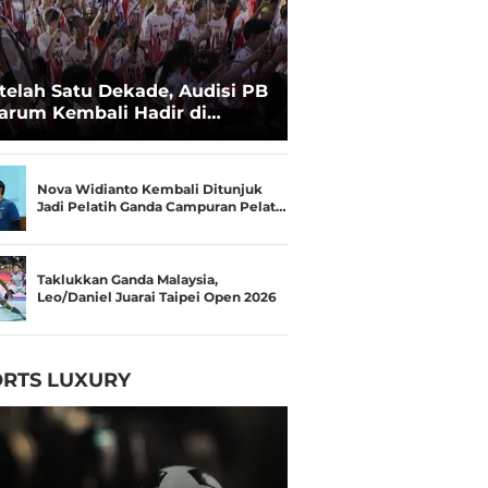
telah Satu Dekade, Audisi PB
arum Kembali Hadir di
kassar untuk Pencarian
lenta Super
Nova Widianto Kembali Ditunjuk
Jadi Pelatih Ganda Campuran Pelat…
Taklukkan Ganda Malaysia,
Leo/Daniel Juarai Taipei Open 2026
RTS LUXURY