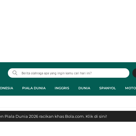
ONESIA
PIALA DUNIA
INGGRIS
DUNIA
SPANYOL
MOTO
 Piala Dunia 2026 racikan khas Bola.com. Klik di sini!