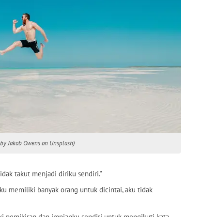
o by Jakob Owens on Unsplash)
idak takut menjadi diriku sendiri."
 aku memiliki banyak orang untuk dicintai, aku tidak
liki pemikiran dan impianku sendiri untuk mengikuti kata