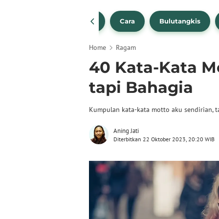
1
NBA
Bola Beli
Cara
Bulutangkis
Home
Ragam
40 Kata-Kata M
tapi Bahagia
Kumpulan kata-kata motto aku sendirian, 
Aning Jati
Diterbitkan 22 Oktober 2023, 20:20 WIB