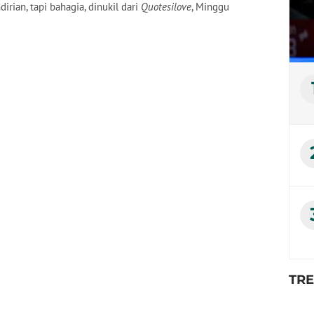
irian, tapi bahagia, dinukil dari
Quotesilove
, Minggu
TR