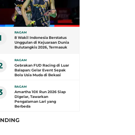
RAGAM
1
8 Wakil Indonesia Berstatus
Unggulan di Kejuaraan Dunia
Bulutangkis 2026, Termasuk
Fajar/Fikri
RAGAM
2
Gebrakan FUD Racing di Luar
Balapan: Gelar Event Sepak
Bola Usia Muda di Bekasi
RAGAM
3
Amartha 10X Run 2026 Siap
Digelar, Tawarkan
Pengalaman Lari yang
Berbeda
ENDING