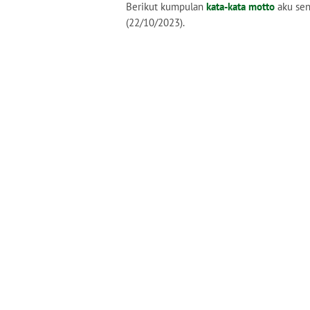
Berikut kumpulan
kata-kata motto
aku send
(22/10/2023).