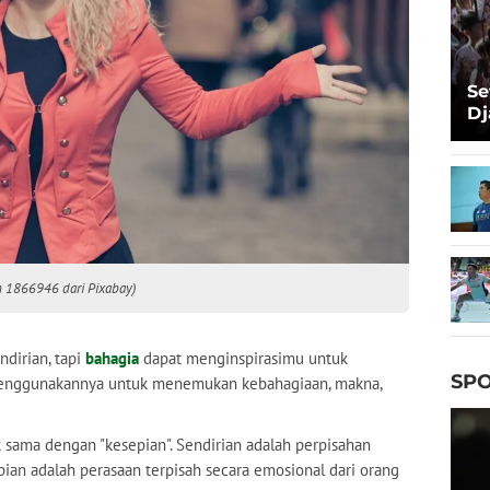
Se
Dj
Ma
Ta
eh 1866946 dari Pixabay)
ndirian, tapi
bahagia
dapat menginspirasimu untuk
SPO
menggunakannya untuk menemukan kebahagiaan, makna,
ak sama dengan "kesepian". Sendirian adalah perpisahan
epian adalah perasaan terpisah secara emosional dari orang