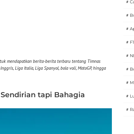
#
C
#
B
#
A
#
F1
#
N
uk mendapatkan berita-berita terbaru tentang Timnas
nggris, Liga Italia, Liga Spanyol, bola voli, MotoGP, hingga
#
Bo
#
M
Sendirian tapi Bahagia
#
L
#
Ra