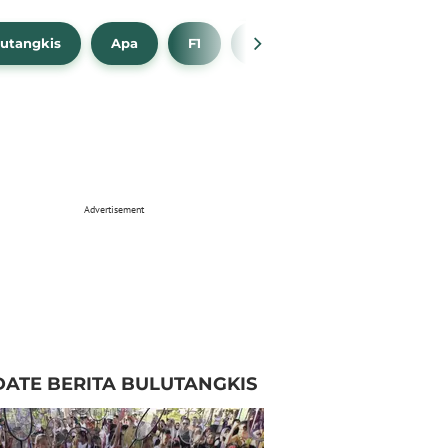
utangkis
Apa
F1
NBA
Bola Beli
Advertisement
ATE BERITA BULUTANGKIS