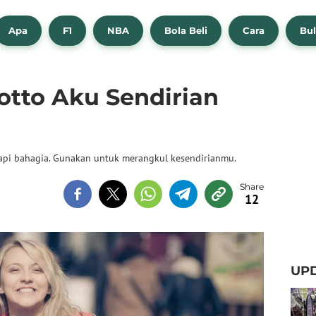
Apa
F1
NBA
Bola Beli
Cara
Bul
otto Aku Sendirian
tapi bahagia. Gunakan untuk merangkul kesendirianmu.
12
UPD