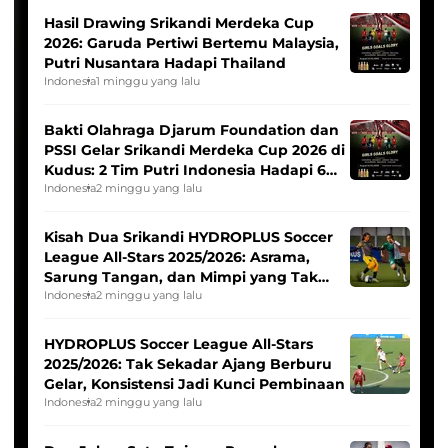
Hasil Drawing Srikandi Merdeka Cup
2026: Garuda Pertiwi Bertemu Malaysia,
Putri Nusantara Hadapi Thailand
Indonesia
1 minggu yang lalu
Bakti Olahraga Djarum Foundation dan
PSSI Gelar Srikandi Merdeka Cup 2026 di
Kudus: 2 Tim Putri Indonesia Hadapi 6
Tim Asia
Indonesia
2 minggu yang lalu
Kisah Dua Srikandi HYDROPLUS Soccer
League All-Stars 2025/2026: Asrama,
Sarung Tangan, dan Mimpi yang Tak
Pernah Padam
Indonesia
2 minggu yang lalu
HYDROPLUS Soccer League All-Stars
2025/2026: Tak Sekadar Ajang Berburu
Gelar, Konsistensi Jadi Kunci Pembinaan
Indonesia
2 minggu yang lalu