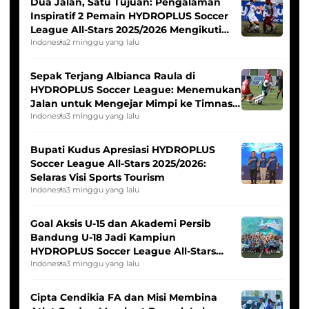
Dua Jalan, Satu Tujuan: Pengalaman
Inspiratif 2 Pemain HYDROPLUS Soccer
League All-Stars 2025/2026 Mengikuti
Seleksi Timnas Indonesia Putri
Indonesia
2 minggu yang lalu
Sepak Terjang Albianca Raula di
HYDROPLUS Soccer League: Menemukan
Jalan untuk Mengejar Mimpi ke Timnas
Indonesia Putri
Indonesia
3 minggu yang lalu
Bupati Kudus Apresiasi HYDROPLUS
Soccer League All-Stars 2025/2026:
Selaras Visi Sports Tourism
Indonesia
3 minggu yang lalu
Goal Aksis U-15 dan Akademi Persib
Bandung U-18 Jadi Kampiun
HYDROPLUS Soccer League All-Stars
2025/2026
Indonesia
3 minggu yang lalu
Cipta Cendikia FA dan Misi Membina