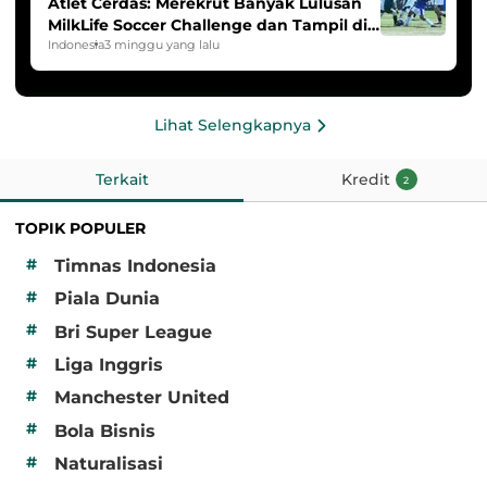
Atlet Cerdas: Merekrut Banyak Lulusan
MilkLife Soccer Challenge dan Tampil di
HYDROPLUS Soccer League
Indonesia
3 minggu yang lalu
Lihat Selengkapnya
Terkait
Kredit
2
TOPIK POPULER
#
Timnas Indonesia
#
Piala Dunia
#
Bri Super League
#
Liga Inggris
#
Manchester United
#
Bola Bisnis
#
Naturalisasi