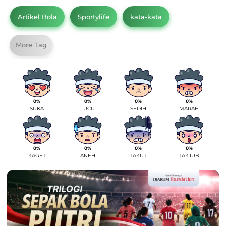
Artikel Bola
Sportylife
kata-kata
More Tag
0%
0%
0%
0%
SUKA
LUCU
SEDIH
MARAH
0%
0%
0%
0%
KAGET
ANEH
TAKUT
TAKJUB