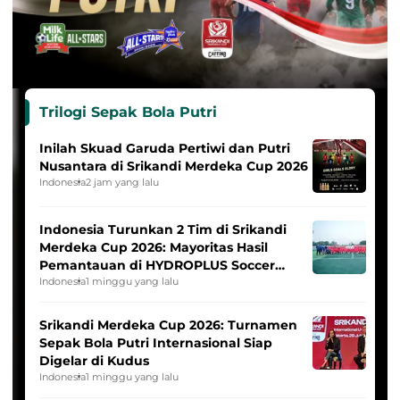
Trilogi Sepak Bola Putri
Inilah Skuad Garuda Pertiwi dan Putri
Nusantara di Srikandi Merdeka Cup 2026
Indonesia
2 jam yang lalu
Indonesia Turunkan 2 Tim di Srikandi
Merdeka Cup 2026: Mayoritas Hasil
Pemantauan di HYDROPLUS Soccer
League
Indonesia
1 minggu yang lalu
Srikandi Merdeka Cup 2026: Turnamen
Sepak Bola Putri Internasional Siap
Digelar di Kudus
Indonesia
1 minggu yang lalu