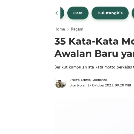
1
NBA
Bola Beli
Cara
Bulutangkis
Home
Ragam
35 Kata-Kata Mo
Awalan Baru ya
Berikut kumpulan ata-kata motto berkelas 
Rheza Aditya Gradianto
Diterbitkan 27 Oktober 2023, 09:20 WIB