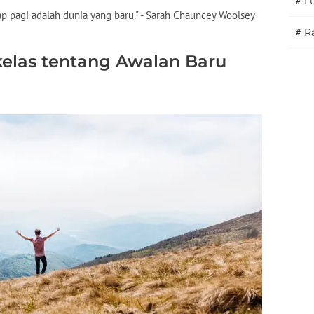
#
L
iap pagi adalah dunia yang baru." - Sarah Chauncey Woolsey
#
Ra
kelas tentang Awalan Baru