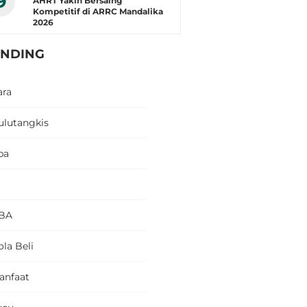
9
AHRT Yakin Bersaing
Kompetitif di ARRC Mandalika
2026
ENDING
ara
ulutangkis
pa
BA
la Beli
anfaat