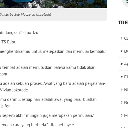
g. (Photo by Seb Mooze on Unsplash)
TR
tu langkah." - Lao Tzu
#
C
 TS Eliot
t menghentikanmu untuk melepaskan dan memulai kembali."
#
B
#
A
tu tempat adalah memutuskan bahwa kamu tidak akan
rpont
#
F1
 adalah sebuah proses. Awal yang baru adalah perjalanan-
Vivian Jokotade
#
N
mu darimu, setiap hari adalah awal yang baru, buatlah
#
Bo
lsifer
ak seperti akhir mungkin juga merupakan permulaan."
#
M
u dengan cara yang berbeda." - Rachel Joyce