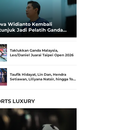
va Widianto Kembali
tunjuk Jadi Pelatih Ganda
mpuran Pelatnas
Taklukkan Ganda Malaysia,
Leo/Daniel Juarai Taipei Open 2026
Taufik Hidayat, Lin Dan, Hendra
Setiawan, Liliyana Natsir, hingga To…
RTS LUXURY