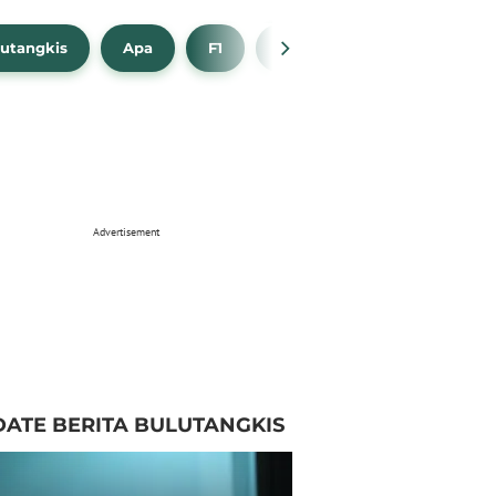
utangkis
Apa
F1
NBA
Bola Beli
Advertisement
ATE BERITA BULUTANGKIS