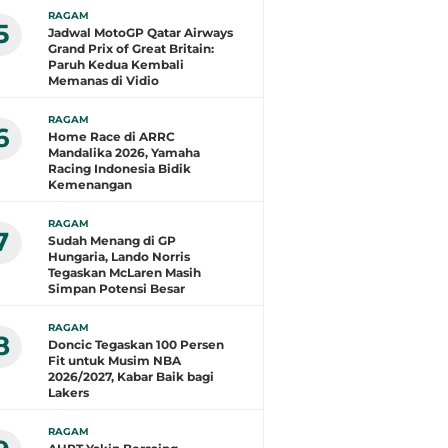
RAGAM
5
Jadwal MotoGP Qatar Airways
Grand Prix of Great Britain:
Paruh Kedua Kembali
Memanas di Vidio
RAGAM
6
Home Race di ARRC
Mandalika 2026, Yamaha
Racing Indonesia Bidik
Kemenangan
RAGAM
7
Sudah Menang di GP
Hungaria, Lando Norris
Tegaskan McLaren Masih
Simpan Potensi Besar
RAGAM
8
Doncic Tegaskan 100 Persen
Fit untuk Musim NBA
2026/2027, Kabar Baik bagi
Lakers
RAGAM