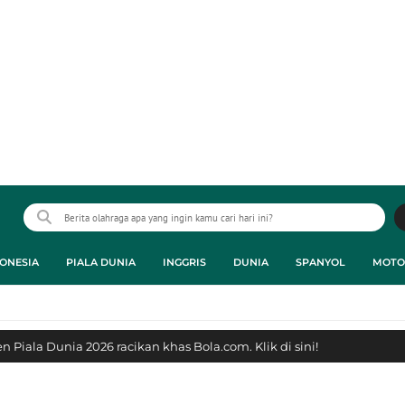
ONESIA
PIALA DUNIA
INGGRIS
DUNIA
SPANYOL
MOTO
 Piala Dunia 2026 racikan khas Bola.com. Klik di sini!