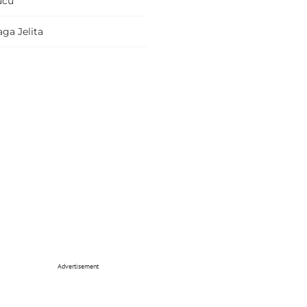
ucu
ga Jelita
Advertisement