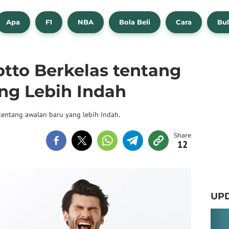
Apa
F1
NBA
Bola Beli
Cara
Bul
tto Berkelas tentang
ng Lebih Indah
tentang awalan baru yang lebih indah.
12
UPD