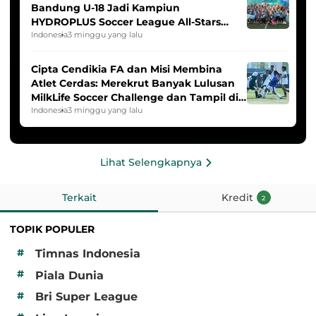
Bandung U-18 Jadi Kampiun
HYDROPLUS Soccer League All-Stars
2025/2026
Indonesia
3 minggu yang lalu
Cipta Cendikia FA dan Misi Membina
Atlet Cerdas: Merekrut Banyak Lulusan
MilkLife Soccer Challenge dan Tampil di
HYDROPLUS Soccer League
Indonesia
3 minggu yang lalu
Lihat Selengkapnya
Terkait
Kredit
2
TOPIK POPULER
#
Timnas Indonesia
#
Piala Dunia
#
Bri Super League