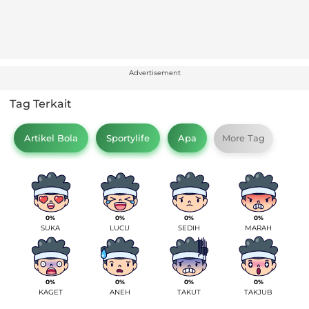
Advertisement
Tag Terkait
Artikel Bola
Sportylife
Apa
More Tag
0%
0%
0%
0%
SUKA
LUCU
SEDIH
MARAH
0%
0%
0%
0%
KAGET
ANEH
TAKUT
TAKJUB