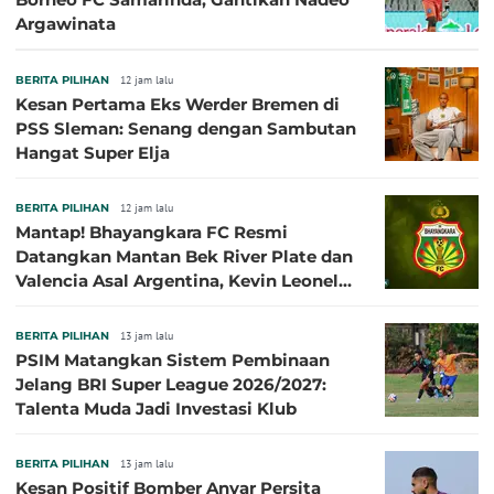
Argawinata
BERITA PILIHAN
12 jam lalu
Kesan Pertama Eks Werder Bremen di
PSS Sleman: Senang dengan Sambutan
Hangat Super Elja
BERITA PILIHAN
12 jam lalu
Mantap! Bhayangkara FC Resmi
Datangkan Mantan Bek River Plate dan
Valencia Asal Argentina, Kevin Leonel
Sibille
BERITA PILIHAN
13 jam lalu
PSIM Matangkan Sistem Pembinaan
Jelang BRI Super League 2026/2027:
Talenta Muda Jadi Investasi Klub
BERITA PILIHAN
13 jam lalu
Kesan Positif Bomber Anyar Persita