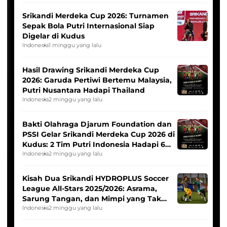
Srikandi Merdeka Cup 2026: Turnamen
Sepak Bola Putri Internasional Siap
Digelar di Kudus
Indonesia
1 minggu yang lalu
Hasil Drawing Srikandi Merdeka Cup
2026: Garuda Pertiwi Bertemu Malaysia,
Putri Nusantara Hadapi Thailand
Indonesia
2 minggu yang lalu
Bakti Olahraga Djarum Foundation dan
PSSI Gelar Srikandi Merdeka Cup 2026 di
Kudus: 2 Tim Putri Indonesia Hadapi 6
Tim Asia
Indonesia
2 minggu yang lalu
Kisah Dua Srikandi HYDROPLUS Soccer
League All-Stars 2025/2026: Asrama,
Sarung Tangan, dan Mimpi yang Tak
Pernah Padam
Indonesia
2 minggu yang lalu