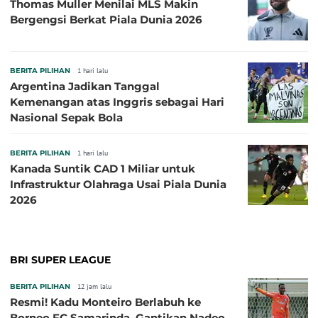
Thomas Muller Menilai MLS Makin
Bergengsi Berkat Piala Dunia 2026
BERITA PILIHAN
1 hari lalu
Argentina Jadikan Tanggal
Kemenangan atas Inggris sebagai Hari
Nasional Sepak Bola
BERITA PILIHAN
1 hari lalu
Kanada Suntik CAD 1 Miliar untuk
Infrastruktur Olahraga Usai Piala Dunia
2026
BRI SUPER LEAGUE
BERITA PILIHAN
12 jam lalu
Resmi! Kadu Monteiro Berlabuh ke
Borneo FC Samarinda, Gantikan Nadeo