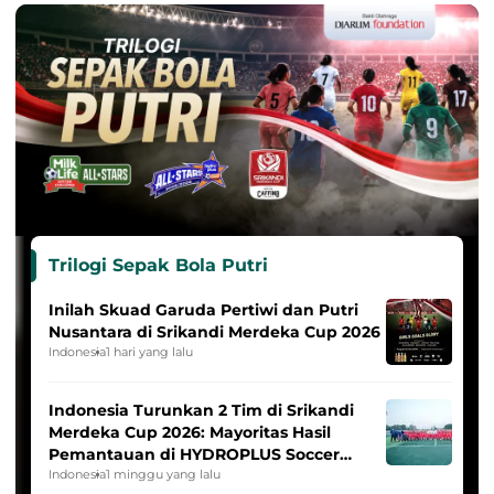
Trilogi Sepak Bola Putri
Inilah Skuad Garuda Pertiwi dan Putri
Nusantara di Srikandi Merdeka Cup 2026
Indonesia
1 hari yang lalu
Indonesia Turunkan 2 Tim di Srikandi
Merdeka Cup 2026: Mayoritas Hasil
Pemantauan di HYDROPLUS Soccer
League
Indonesia
1 minggu yang lalu