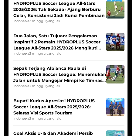
HYDROPLUS Soccer League All-Stars
2025/2026: Tak Sekadar Ajang Berburu
Gelar, Konsistensi Jadi Kunci Pembinaan
Indonesia
2 minggu yang lalu
Dua Jalan, Satu Tujuan: Pengalaman
Inspiratif 2 Pemain HYDROPLUS Soccer
League All-Stars 2025/2026 Mengikuti
Seleksi Timnas Indonesia Putri
Indonesia
3 minggu yang lalu
Sepak Terjang Albianca Raula di
HYDROPLUS Soccer League: Menemukan
Jalan untuk Mengejar Mimpi ke Timnas
Indonesia Putri
Indonesia
3 minggu yang lalu
Bupati Kudus Apresiasi HYDROPLUS
Soccer League All-Stars 2025/2026:
Selaras Visi Sports Tourism
Indonesia
3 minggu yang lalu
Goal Aksis U-15 dan Akademi Persib