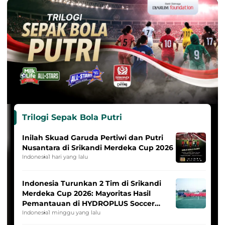
Trilogi Sepak Bola Putri
Inilah Skuad Garuda Pertiwi dan Putri
Nusantara di Srikandi Merdeka Cup 2026
Indonesia
1 hari yang lalu
Indonesia Turunkan 2 Tim di Srikandi
Merdeka Cup 2026: Mayoritas Hasil
Pemantauan di HYDROPLUS Soccer
League
Indonesia
1 minggu yang lalu