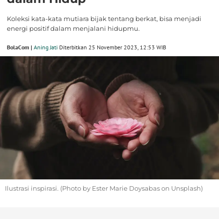
Koleksi kata-kata mutiara bijak tentang berkat, bisa menjadi
energi positif dalam menjalani hidupmu.
BolaCom |
Aning Jati
Diterbitkan 25 November 2023, 12:53 WIB
Ilustrasi inspirasi. (Photo by Ester Marie Doysabas on Unsplash)