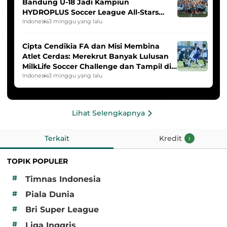
Bandung U-18 Jadi Kampiun
HYDROPLUS Soccer League All-Stars
2025/2026
Indonesia
3 minggu yang lalu
Cipta Cendikia FA dan Misi Membina
Atlet Cerdas: Merekrut Banyak Lulusan
MilkLife Soccer Challenge dan Tampil di
HYDROPLUS Soccer League
Indonesia
3 minggu yang lalu
Lihat Selengkapnya
Terkait
Kredit
1
TOPIK POPULER
#
Timnas Indonesia
#
Piala Dunia
#
Bri Super League
#
Liga Inggris