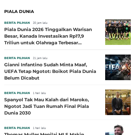
PIALA DUNIA
BERITA PILIHAN
20 jam lalu
Piala Dunia 2026 Tinggalkan Warisan
Besar, Kanada Investasikan Rp17,9
Triliun untuk Olahraga Terbesar
Sepanjang Sejarah
BERITA PILIHAN
21 jam lalu
Gianni Infantino Sudah Minta Maaf,
UEFA Tetap Ngotot: Boikot Piala Dunia
Belum Dicabut
BERITA PILIHAN
1 hari lalu
Spanyol Tak Mau Kalah dari Maroko,
Ngotot Jadi Tuan Rumah Final Piala
Dunia 2030
BERITA PILIHAN
1 hari lalu
Thomas Muller Menilai MLS Makin