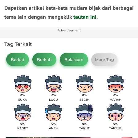
Dapatkan artikel kata-kata mutiara bijak dari berbagai
tema lain dengan mengeklik
tautan ini
.
Advertisement
Tag Terkait
Berkat
Berkah
Bola.com
More Tag
0%
0%
0%
0%
SUKA
LUCU
SEDIH
MARAH
0%
0%
0%
0%
KAGET
ANEH
TAKUT
TAKJUB