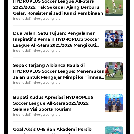
HYDROPLUS Soccer League All-Stars
2025/2026: Tak Sekadar Ajang Berburu
Gelar, Konsistensi Jadi Kunci Pembinaan
Indonesia
3 minggu yang lalu
Dua Jalan, Satu Tujuan: Pengalaman
Inspiratif 2 Pemain HYDROPLUS Soccer
League All-Stars 2025/2026 Mengikuti
Seleksi Timnas Indonesia Putri
Indonesia
3 minggu yang lalu
Sepak Terjang Albianca Raula di
HYDROPLUS Soccer League: Menemukan
Jalan untuk Mengejar Mimpi ke Timnas
Indonesia Putri
Indonesia
3 minggu yang lalu
Bupati Kudus Apresiasi HYDROPLUS
Soccer League All-Stars 2025/2026:
Selaras Visi Sports Tourism
Indonesia
3 minggu yang lalu
Goal Aksis U-15 dan Akademi Persib