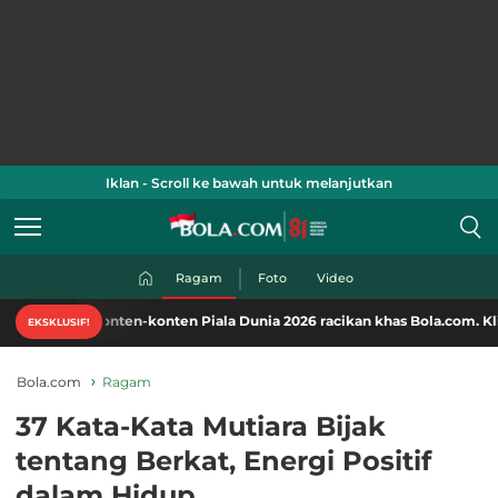
Iklan - Scroll ke bawah untuk melanjutkan
Ragam
Foto
Video
nten-konten Piala Dunia 2026 racikan khas Bola.com. Klik di sini!
EKSKLUSIF!
Bola.com
Ragam
37 Kata-Kata Mutiara Bijak
tentang Berkat, Energi Positif
dalam Hidup