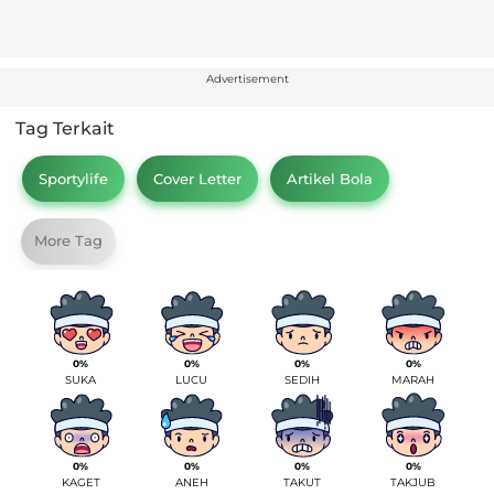
Advertisement
Tag Terkait
Sportylife
Cover Letter
Artikel Bola
More Tag
0%
0%
0%
0%
SUKA
LUCU
SEDIH
MARAH
0%
0%
0%
0%
KAGET
ANEH
TAKUT
TAKJUB