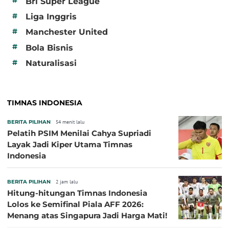
#
Bri Super League
#
Liga Inggris
#
Manchester United
#
Bola Bisnis
#
Naturalisasi
TIMNAS INDONESIA
BERITA PILIHAN
54 menit lalu
Pelatih PSIM Menilai Cahya Supriadi
Layak Jadi Kiper Utama Timnas
Indonesia
BERITA PILIHAN
2 jam lalu
Hitung-hitungan Timnas Indonesia
Lolos ke Semifinal Piala AFF 2026:
Menang atas Singapura Jadi Harga Mati!