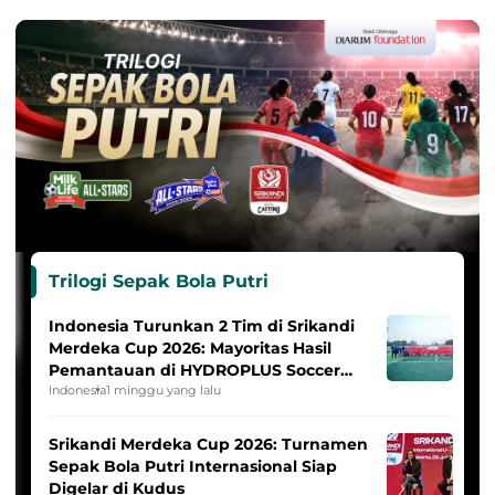
Trilogi Sepak Bola Putri
Indonesia Turunkan 2 Tim di Srikandi
Merdeka Cup 2026: Mayoritas Hasil
Pemantauan di HYDROPLUS Soccer
League
Indonesia
1 minggu yang lalu
Srikandi Merdeka Cup 2026: Turnamen
Sepak Bola Putri Internasional Siap
Digelar di Kudus