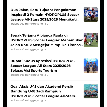
Dua Jalan, Satu Tujuan: Pengalaman
Inspiratif 2 Pemain HYDROPLUS Soccer
League All-Stars 2025/2026 Mengikuti
Seleksi Timnas Indonesia Putri
Indonesia
2 minggu yang lalu
Sepak Terjang Albianca Raula di
HYDROPLUS Soccer League: Menemukan
Jalan untuk Mengejar Mimpi ke Timnas
Indonesia Putri
Indonesia
3 minggu yang lalu
Bupati Kudus Apresiasi HYDROPLUS
Soccer League All-Stars 2025/2026:
Selaras Visi Sports Tourism
Indonesia
3 minggu yang lalu
Goal Aksis U-15 dan Akademi Persib
Bandung U-18 Jadi Kampiun
HYDROPLUS Soccer League All-Stars
2025/2026
Indonesia
3 minggu yang lalu