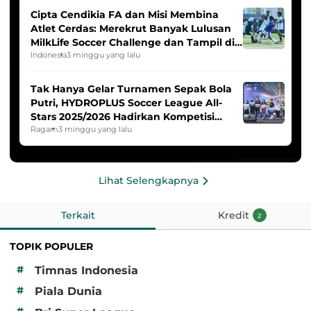
Cipta Cendikia FA dan Misi Membina
Atlet Cerdas: Merekrut Banyak Lulusan
MilkLife Soccer Challenge dan Tampil di
HYDROPLUS Soccer League
Indonesia
3 minggu yang lalu
Tak Hanya Gelar Turnamen Sepak Bola
Putri, HYDROPLUS Soccer League All-
Stars 2025/2026 Hadirkan Kompetisi
Band dan Dance
Ragam
3 minggu yang lalu
Lihat Selengkapnya
Terkait
Kredit
2
TOPIK POPULER
#
Timnas Indonesia
#
Piala Dunia