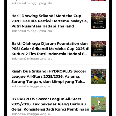
Indonesia
1 minggu yang lalu
Hasil Drawing Srikandi Merdeka Cup
2026: Garuda Pertiwi Bertemu Malaysia,
Putri Nusantara Hadapi Thailand
Indonesia
1 minggu yang lalu
Bakti Olahraga Djarum Foundation dan
PSSI Gelar Srikandi Merdeka Cup 2026 di
Kudus: 2 Tim Putri Indonesia Hadapi 6
Tim Asia
Indonesia
2 minggu yang lalu
Kisah Dua Srikandi HYDROPLUS Soccer
League All-Stars 2025/2026: Asrama,
Sarung Tangan, dan Mimpi yang Tak
Pernah Padam
Indonesia
2 minggu yang lalu
HYDROPLUS Soccer League All-Stars
2025/2026: Tak Sekadar Ajang Berburu
Gelar, Konsistensi Jadi Kunci Pembinaan
Indonesia
2 minggu yang lalu