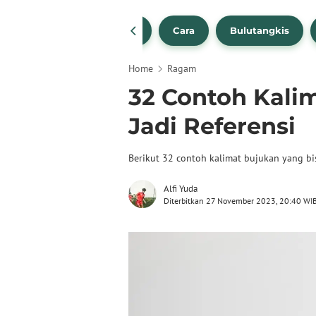
1
NBA
Bola Beli
Cara
Bulutangkis
Home
Ragam
32 Contoh Kali
Jadi Referensi
Berikut 32 contoh kalimat bujukan yang bisa
Alfi Yuda
Diterbitkan 27 November 2023, 20:40 WI