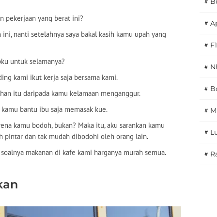
#
B
 pekerjaan yang berat ini?
#
A
ini, nanti setelahnya saya bakal kasih kamu upah yang
#
F1
pku untuk selamanya?
#
N
ng kami ikut kerja saja bersama kami.
#
Bo
sahan itu daripada kamu kelamaan menganggur.
g kamu bantu ibu saja memasak kue.
#
M
karena kamu bodoh, bukan? Maka itu, aku sarankan kamu
#
L
ih pintar dan tak mudah dibodohi oleh orang lain.
, soalnya makanan di kafe kami harganya murah semua.
#
Ra
kan