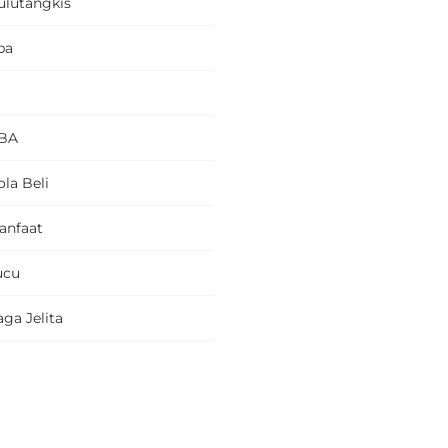
ulutangkis
pa
BA
la Beli
anfaat
ucu
ga Jelita