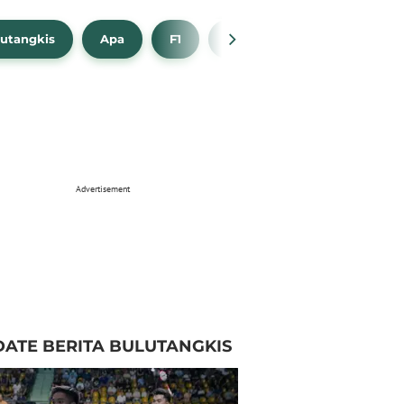
utangkis
Apa
F1
NBA
Bola Beli
Advertisement
ATE BERITA BULUTANGKIS