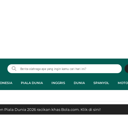
ONESIA
PIALA DUNIA
INGGRIS
DUNIA
SPANYOL
MOTO
 Piala Dunia 2026 racikan khas Bola.com. Klik di sini!