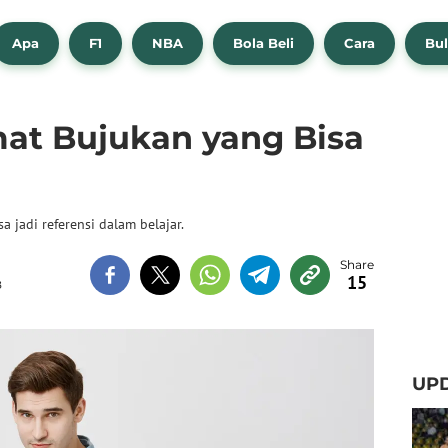
Apa
F1
NBA
Bola Beli
Cara
Bul
mat Bujukan yang Bisa
 jadi referensi dalam belajar.
15
B
UPD