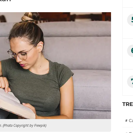
TR
#
C
. (Photo Copyright by Freepik)