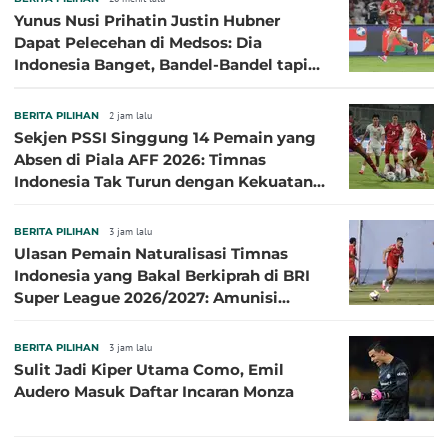
Yunus Nusi Prihatin Justin Hubner
Dapat Pelecehan di Medsos: Dia
Indonesia Banget, Bandel-Bandel tapi
Semangat Garudanya Sangat Tinggi
BERITA PILIHAN
2 jam lalu
Sekjen PSSI Singgung 14 Pemain yang
Absen di Piala AFF 2026: Timnas
Indonesia Tak Turun dengan Kekuatan
Terbaik
BERITA PILIHAN
3 jam lalu
Ulasan Pemain Naturalisasi Timnas
Indonesia yang Bakal Berkiprah di BRI
Super League 2026/2027: Amunisi
Persib Makin Megah!
BERITA PILIHAN
3 jam lalu
Sulit Jadi Kiper Utama Como, Emil
Audero Masuk Daftar Incaran Monza