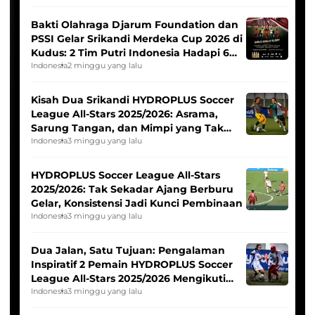
Bakti Olahraga Djarum Foundation dan
PSSI Gelar Srikandi Merdeka Cup 2026 di
Kudus: 2 Tim Putri Indonesia Hadapi 6
Tim Asia
Indonesia
2 minggu yang lalu
Kisah Dua Srikandi HYDROPLUS Soccer
League All-Stars 2025/2026: Asrama,
Sarung Tangan, dan Mimpi yang Tak
Pernah Padam
Indonesia
3 minggu yang lalu
HYDROPLUS Soccer League All-Stars
2025/2026: Tak Sekadar Ajang Berburu
Gelar, Konsistensi Jadi Kunci Pembinaan
Indonesia
3 minggu yang lalu
Dua Jalan, Satu Tujuan: Pengalaman
Inspiratif 2 Pemain HYDROPLUS Soccer
League All-Stars 2025/2026 Mengikuti
Seleksi Timnas Indonesia Putri
Indonesia
3 minggu yang lalu