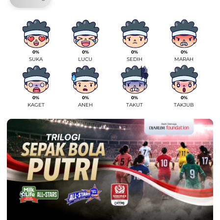
0%
0%
0%
0%
SUKA
LUCU
SEDIH
MARAH
0%
0%
0%
0%
KAGET
ANEH
TAKUT
TAKJUB