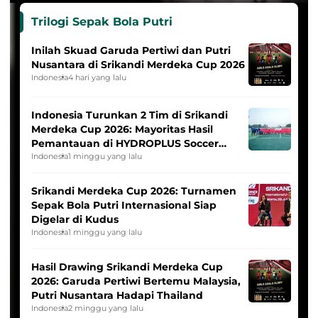
Trilogi Sepak Bola Putri
Inilah Skuad Garuda Pertiwi dan Putri
Nusantara di Srikandi Merdeka Cup 2026
Indonesia
4 hari yang lalu
Indonesia Turunkan 2 Tim di Srikandi
Merdeka Cup 2026: Mayoritas Hasil
Pemantauan di HYDROPLUS Soccer
League
Indonesia
1 minggu yang lalu
Srikandi Merdeka Cup 2026: Turnamen
Sepak Bola Putri Internasional Siap
Digelar di Kudus
Indonesia
1 minggu yang lalu
Hasil Drawing Srikandi Merdeka Cup
2026: Garuda Pertiwi Bertemu Malaysia,
Putri Nusantara Hadapi Thailand
Indonesia
2 minggu yang lalu