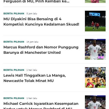
Ferguson di MU, Pilih Kembali ke
Chelsea
BERITA PILIHAN
8 jam lalu
MU Diyakini Bisa Bersaing di 4
Kompetisi: Kuncinya Kedalaman Skuad!
BERITA PILIHAN
14 jam lalu
Marcus Rashford dan Nomor Punggung
Barunya di Manchester United
BERITA PILIHAN
1 hari lalu
Lewis Hall Tinggalkan La Manga,
Newcastle Tolak Minat MU
BERITA PILIHAN
1 hari lalu
Michael Carrick Isyaratkan Kesempatan
Kedua untuk Marcus Rashford di MU