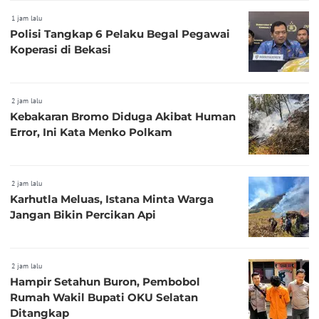
1 jam lalu
Polisi Tangkap 6 Pelaku Begal Pegawai
Koperasi di Bekasi
2 jam lalu
Kebakaran Bromo Diduga Akibat Human
Error, Ini Kata Menko Polkam
2 jam lalu
Karhutla Meluas, Istana Minta Warga
Jangan Bikin Percikan Api
2 jam lalu
Hampir Setahun Buron, Pembobol
Rumah Wakil Bupati OKU Selatan
Ditangkap