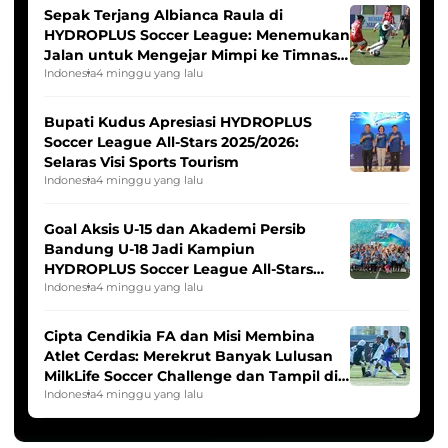
Sepak Terjang Albianca Raula di
HYDROPLUS Soccer League: Menemukan
Jalan untuk Mengejar Mimpi ke Timnas
Indonesia Putri
Indonesia
4 minggu yang lalu
Bupati Kudus Apresiasi HYDROPLUS
Soccer League All-Stars 2025/2026:
Selaras Visi Sports Tourism
Indonesia
4 minggu yang lalu
Goal Aksis U-15 dan Akademi Persib
Bandung U-18 Jadi Kampiun
HYDROPLUS Soccer League All-Stars
2025/2026
Indonesia
4 minggu yang lalu
Cipta Cendikia FA dan Misi Membina
Atlet Cerdas: Merekrut Banyak Lulusan
MilkLife Soccer Challenge dan Tampil di
HYDROPLUS Soccer League
Indonesia
4 minggu yang lalu