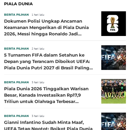
PIALA DUNIA
BERITA PILIHAN
1 hari lalu
Dokumen Polisi Ungkap Ancaman
Keamanan Mengerikan di Piala Dunia
2026, Messi hingga Ronaldo Jadi
Sasaran
BERITA PILIHAN
2 hari lalu
5 Turnamen FIFA dalam Setahun ke
Depan yang Terancam Diboikot UEFA:
Piala Dunia Putri 2027 di Brasil Paling
Besar
BERITA PILIHAN
3 hari lalu
Piala Dunia 2026 Tinggalkan Warisan
Besar, Kanada Investasikan Rp17,9
Triliun untuk Olahraga Terbesar
Sepanjang Sejarah
BERITA PILIHAN
3 hari lalu
Gianni Infantino Sudah Minta Maaf,
UEFA Tetap Ngotot: Boikot Piala Dunia