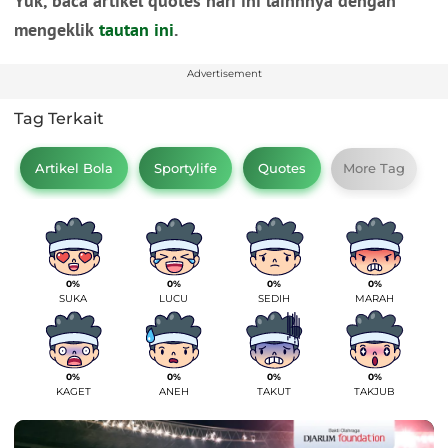
Yuk, baca artikel quotes hari ini lainnnya dengan
mengeklik
tautan ini
.
Advertisement
Tag Terkait
Artikel Bola
Sportylife
Quotes
More Tag
0%
0%
0%
0%
SUKA
LUCU
SEDIH
MARAH
0%
0%
0%
0%
KAGET
ANEH
TAKUT
TAKJUB