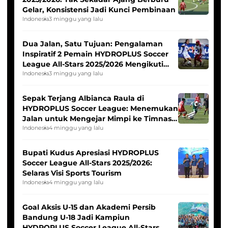
Gelar, Konsistensi Jadi Kunci Pembinaan
Indonesia
3 minggu yang lalu
Dua Jalan, Satu Tujuan: Pengalaman
Inspiratif 2 Pemain HYDROPLUS Soccer
League All-Stars 2025/2026 Mengikuti
Seleksi Timnas Indonesia Putri
Indonesia
3 minggu yang lalu
Sepak Terjang Albianca Raula di
HYDROPLUS Soccer League: Menemukan
Jalan untuk Mengejar Mimpi ke Timnas
Indonesia Putri
Indonesia
4 minggu yang lalu
Bupati Kudus Apresiasi HYDROPLUS
Soccer League All-Stars 2025/2026:
Selaras Visi Sports Tourism
Indonesia
4 minggu yang lalu
Goal Aksis U-15 dan Akademi Persib
Bandung U-18 Jadi Kampiun
HYDROPLUS Soccer League All-Stars