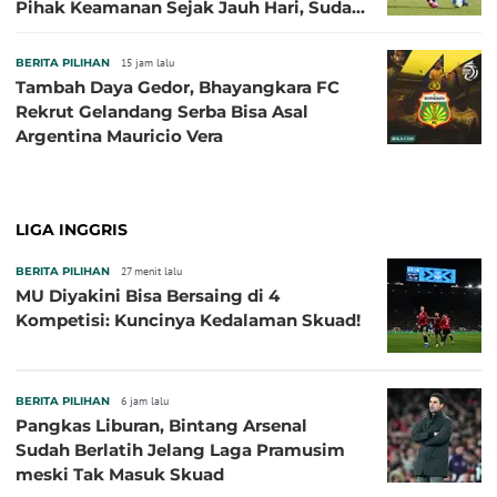
Pihak Keamanan Sejak Jauh Hari, Sudah
Kantongi Izin PPKGBK
BERITA PILIHAN
15 jam lalu
Tambah Daya Gedor, Bhayangkara FC
Rekrut Gelandang Serba Bisa Asal
Argentina Mauricio Vera
LIGA INGGRIS
BERITA PILIHAN
27 menit lalu
MU Diyakini Bisa Bersaing di 4
Kompetisi: Kuncinya Kedalaman Skuad!
BERITA PILIHAN
6 jam lalu
Pangkas Liburan, Bintang Arsenal
Sudah Berlatih Jelang Laga Pramusim
meski Tak Masuk Skuad