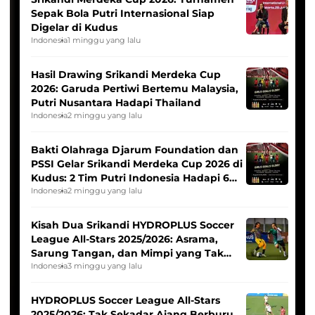
Sepak Bola Putri Internasional Siap
Digelar di Kudus
Indonesia
1 minggu yang lalu
Hasil Drawing Srikandi Merdeka Cup
2026: Garuda Pertiwi Bertemu Malaysia,
Putri Nusantara Hadapi Thailand
Indonesia
2 minggu yang lalu
Bakti Olahraga Djarum Foundation dan
PSSI Gelar Srikandi Merdeka Cup 2026 di
Kudus: 2 Tim Putri Indonesia Hadapi 6
Tim Asia
Indonesia
2 minggu yang lalu
Kisah Dua Srikandi HYDROPLUS Soccer
League All-Stars 2025/2026: Asrama,
Sarung Tangan, dan Mimpi yang Tak
Pernah Padam
Indonesia
3 minggu yang lalu
HYDROPLUS Soccer League All-Stars
2025/2026: Tak Sekadar Ajang Berburu