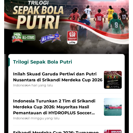
Trilogi Sepak Bola Putri
Inilah Skuad Garuda Pertiwi dan Putri
Nusantara di Srikandi Merdeka Cup 2026
Indonesia
4 hari yang lalu
Indonesia Turunkan 2 Tim di Srikandi
Merdeka Cup 2026: Mayoritas Hasil
Pemantauan di HYDROPLUS Soccer
League
Indonesia
1 minggu yang lalu
Srikandi Merdeka Cup 2026: Turnamen