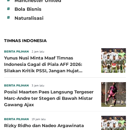
Manchester United
#
Bola Bisnis
#
Naturalisasi
TIMNAS INDONESIA
BERITA PILIHAN
2 jam lalu
Yunus Nusi Minta Maaf Timnas
Indonesia Gagal di Piala AFF 2026:
Silakan Kritik PSSI, Jangan Hujat
Pemain dan Pelatih
BERITA PILIHAN
3 jam lalu
Posisi Maarten Paes Langsung Tergeser
Marc-Andre ter Stegen di Bawah Mistar
Gawang Ajax
BERITA PILIHAN
19 jam lalu
Rizky Ridho dan Nadeo Argawinata