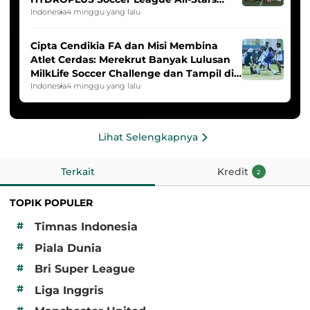
2025/2026
Indonesia
4 minggu yang lalu
Cipta Cendikia FA dan Misi Membina
Atlet Cerdas: Merekrut Banyak Lulusan
MilkLife Soccer Challenge dan Tampil di
HYDROPLUS Soccer League
Indonesia
4 minggu yang lalu
Lihat Selengkapnya
Terkait
Kredit
2
TOPIK POPULER
#
Timnas Indonesia
#
Piala Dunia
#
Bri Super League
#
Liga Inggris
#