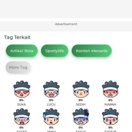
Advertisement
Tag Terkait
Artikel Bola
Sportylife
Konten Menarik
More Tag
0%
0%
0%
0%
SUKA
LUCU
SEDIH
MARAH
0%
0%
0%
0%
KAGET
ANEH
TAKUT
TAKJUB