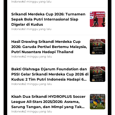
League
Indonesia
1 minggu yang lalu
Srikandi Merdeka Cup 2026: Turnamen
Sepak Bola Putri Internasional Siap
Digelar di Kudus
Indonesia
1 minggu yang lalu
Hasil Drawing Srikandi Merdeka Cup
2026: Garuda Pertiwi Bertemu Malaysia,
Putri Nusantara Hadapi Thailand
Indonesia
2 minggu yang lalu
Bakti Olahraga Djarum Foundation dan
PSSI Gelar Srikandi Merdeka Cup 2026 di
Kudus: 2 Tim Putri Indonesia Hadapi 6
Tim Asia
Indonesia
2 minggu yang lalu
Kisah Dua Srikandi HYDROPLUS Soccer
League All-Stars 2025/2026: Asrama,
Sarung Tangan, dan Mimpi yang Tak
Pernah Padam
Indonesia
2 minggu yang lalu