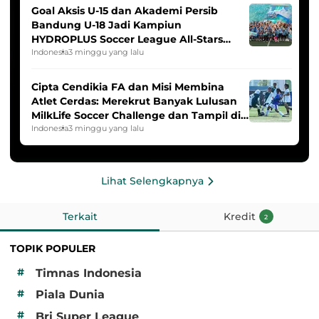
Goal Aksis U-15 dan Akademi Persib
Bandung U-18 Jadi Kampiun
HYDROPLUS Soccer League All-Stars
2025/2026
Indonesia
3 minggu yang lalu
Cipta Cendikia FA dan Misi Membina
Atlet Cerdas: Merekrut Banyak Lulusan
MilkLife Soccer Challenge dan Tampil di
HYDROPLUS Soccer League
Indonesia
3 minggu yang lalu
Lihat Selengkapnya
Terkait
Kredit
2
TOPIK POPULER
#
Timnas Indonesia
#
Piala Dunia
#
Bri Super League