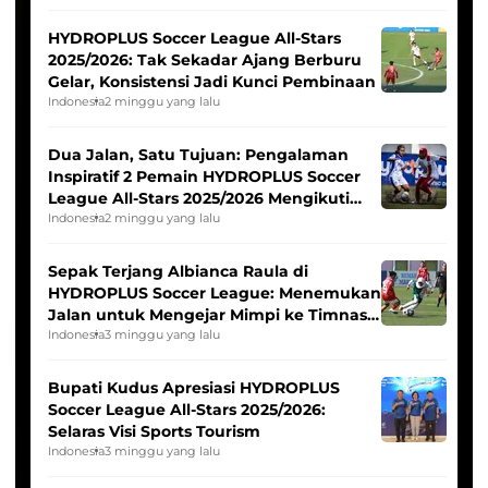
HYDROPLUS Soccer League All-Stars
2025/2026: Tak Sekadar Ajang Berburu
Gelar, Konsistensi Jadi Kunci Pembinaan
Indonesia
2 minggu yang lalu
Dua Jalan, Satu Tujuan: Pengalaman
Inspiratif 2 Pemain HYDROPLUS Soccer
League All-Stars 2025/2026 Mengikuti
Seleksi Timnas Indonesia Putri
Indonesia
2 minggu yang lalu
Sepak Terjang Albianca Raula di
HYDROPLUS Soccer League: Menemukan
Jalan untuk Mengejar Mimpi ke Timnas
Indonesia Putri
Indonesia
3 minggu yang lalu
Bupati Kudus Apresiasi HYDROPLUS
Soccer League All-Stars 2025/2026:
Selaras Visi Sports Tourism
Indonesia
3 minggu yang lalu