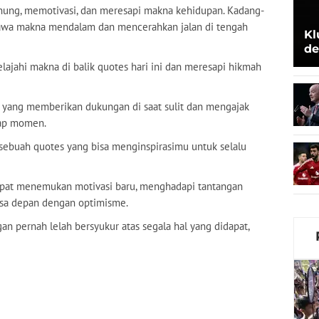
enung, memotivasi, dan meresapi makna kehidupan. Kadang-
awa makna mendalam dan mencerahkan jalan di tengah
Kl
de
Be
ajahi makna di balik quotes hari ini dan meresapi hikmah
 yang memberikan dukungan di saat sulit dan mengajak
iap momen.
sebuah quotes yang bisa menginspirasimu untuk selalu
dapat menemukan motivasi baru, menghadapi tantangan
sa depan dengan optimisme.
gan pernah lelah bersyukur atas segala hal yang didapat,