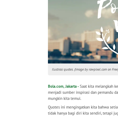
Ilustrasi quotes. (Image by rawpixel.com on Free
Bola.com, Jakarta -
Saat kita melangkah ke
menjadi sumber inspirasi dan pemandu d
mungkin kita temui.
Quotes ini mengingatkan kita bahwa seti
tidak hanya bagi diri kita sendiri, tetapi j