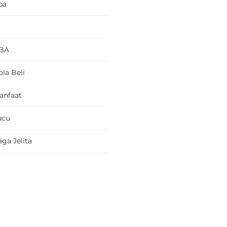
pa
BA
la Beli
anfaat
ucu
ga Jelita