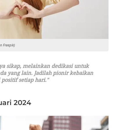
on Freepik)
nya sikap, melainkan dedikasi untuk
 yang lain. Jadilah pionir kebaikan
ositif setiap hari."
uari 2024