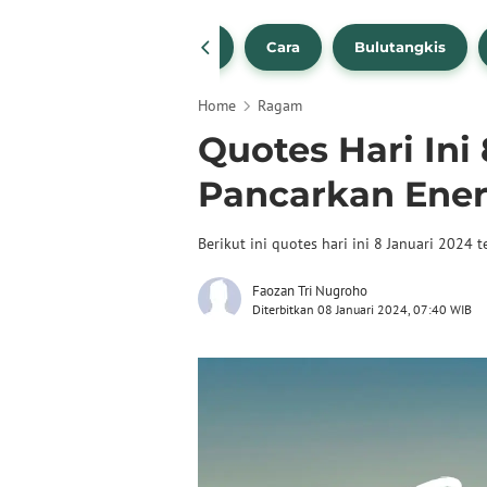
1
NBA
Bola Beli
Cara
Bulutangkis
Home
Ragam
Quotes Hari Ini 
Pancarkan Energ
Berikut ini quotes hari ini 8 Januari 2024 
Faozan Tri Nugroho
Diterbitkan 08 Januari 2024, 07:40 WIB