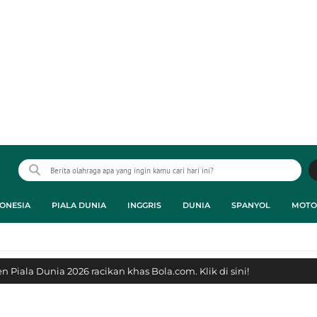
ONESIA
PIALA DUNIA
INGGRIS
DUNIA
SPANYOL
MOTO
 Piala Dunia 2026 racikan khas Bola.com. Klik di sini!