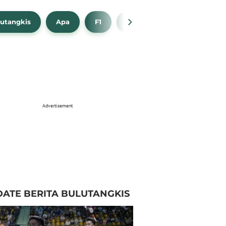
utangkis
Apa
F1
NBA
Bola Beli
Advertisement
ATE BERITA BULUTANGKIS