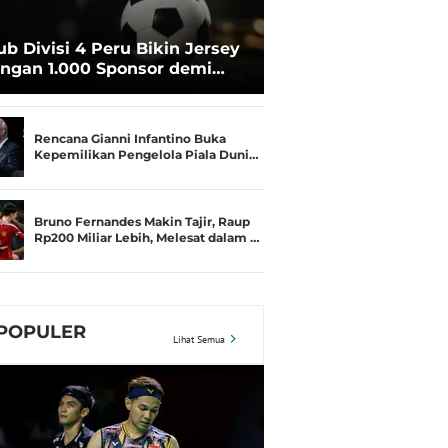
ub Divisi 4 Peru Bikin Jersey
ngan 1.000 Sponsor demi
rtahan Hidup
Rencana Gianni Infantino Buka
Kepemilikan Pengelola Piala Duni…
Bruno Fernandes Makin Tajir, Raup
Rp200 Miliar Lebih, Melesat dalam …
POPULER
Lihat Semua