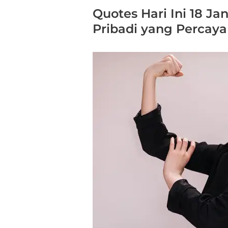
Quotes Hari Ini 18 Jan
Pribadi yang Percaya 