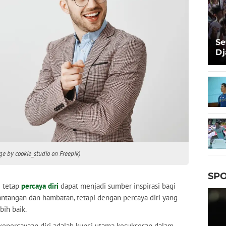
Se
Dj
Ma
Ta
mage by cookie_studio on Freepik)
SPO
g tetap
percaya diri
dapat menjadi sumber inspirasi bagi
ntangan dan hambatan, tetapi dengan percaya diri yang
bih baik.
kepercayaan diri adalah kunci utama kesuksesan dalam