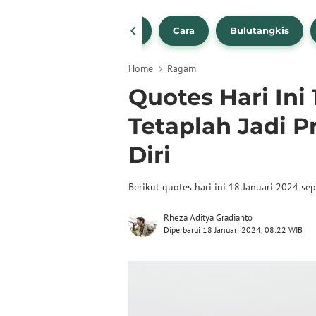
1
NBA
Bola Beli
Cara
Bulutangkis
Home
Ragam
Quotes Hari Ini 
Tetaplah Jadi P
Diri
Berikut quotes hari ini 18 Januari 2024 sep
Rheza Aditya Gradianto
Diperbarui 18 Januari 2024, 08:22 WIB