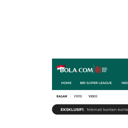
HOME
BRI SUPER LEAGUE
IND
RAGAM
FOTO
VIDEO
EKSKLUSIF!:
Nikmati konten-konten