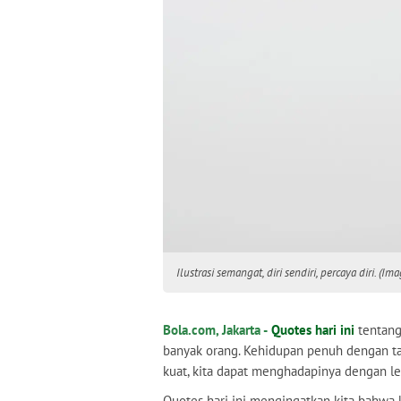
Ilustrasi semangat, diri sendiri, percaya diri. (I
Bola.com, Jakarta -
Quotes hari ini
tentan
banyak orang. Kehidupan penuh dengan ta
kuat, kita dapat menghadapinya dengan le
Quotes hari ini mengingatkan kita bahwa 