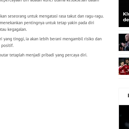
Kl
kan seseorang untuk mengatasi rasa takut dan ragu-ragu.
de
i menekankan pentingnya untuk tetap yakin pada diri
Be
atau kegagalan.
i yang tinggi, ia akan lebih berani mengambil risiko dan
positif.
utar tetaplah menjadi pribadi yang percaya diri.