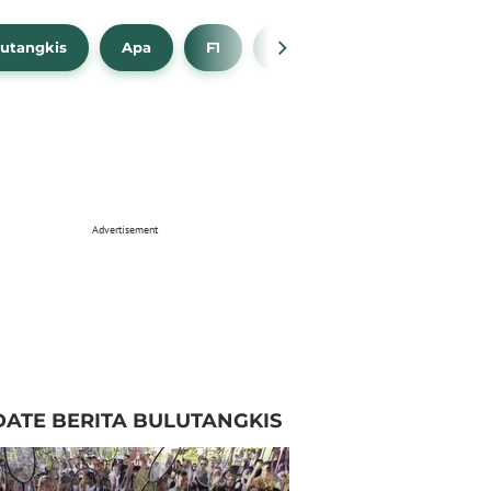
utangkis
Apa
F1
NBA
Bola Beli
Advertisement
ATE BERITA BULUTANGKIS