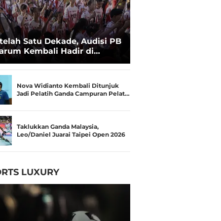
telah Satu Dekade, Audisi PB
arum Kembali Hadir di
kassar untuk Pencarian
lenta Super
Nova Widianto Kembali Ditunjuk
Jadi Pelatih Ganda Campuran Pelat…
Taklukkan Ganda Malaysia,
Leo/Daniel Juarai Taipei Open 2026
RTS LUXURY