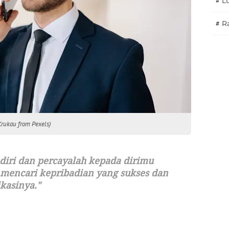
#
L
#
Ra
 Krukau from Pexels)
ndiri dan percayalah kepada dirimu
n mencari kepribadian yang sukses dan
kasinya."