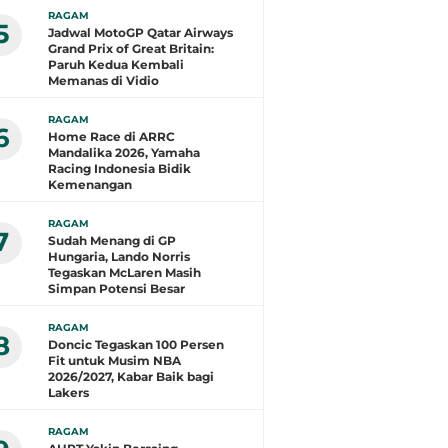
RAGAM
5
Jadwal MotoGP Qatar Airways
Grand Prix of Great Britain:
Paruh Kedua Kembali
Memanas di Vidio
RAGAM
6
Home Race di ARRC
Mandalika 2026, Yamaha
Racing Indonesia Bidik
Kemenangan
RAGAM
7
Sudah Menang di GP
Hungaria, Lando Norris
Tegaskan McLaren Masih
Simpan Potensi Besar
RAGAM
8
Doncic Tegaskan 100 Persen
Fit untuk Musim NBA
2026/2027, Kabar Baik bagi
Lakers
RAGAM