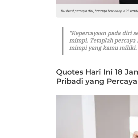
Ilustrasi percaya diri, bangga terhadap diri send
"Kepercayaan pada diri s
mimpi. Tetaplah percaya k
mimpi yang kamu miliki.
Quotes Hari Ini 18 Jan
Pribadi yang Percaya 