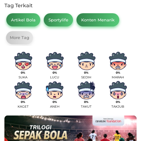
Tag Terkait
Artikel Bola
Sportylife
Konten Menarik
More Tag
0%
0%
0%
0%
SUKA
LUCU
SEDIH
MARAH
0%
0%
0%
0%
KAGET
ANEH
TAKUT
TAKJUB