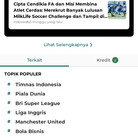
Cipta Cendikia FA dan Misi Membina
Atlet Cerdas: Merekrut Banyak Lulusan
MilkLife Soccer Challenge dan Tampil di
HYDROPLUS Soccer League
Indonesia
3 minggu yang lalu
Lihat Selengkapnya
Terkait
Kredit
2
TOPIK POPULER
#
Timnas Indonesia
#
Piala Dunia
#
Bri Super League
#
Liga Inggris
#
Manchester United
#
Bola Bisnis