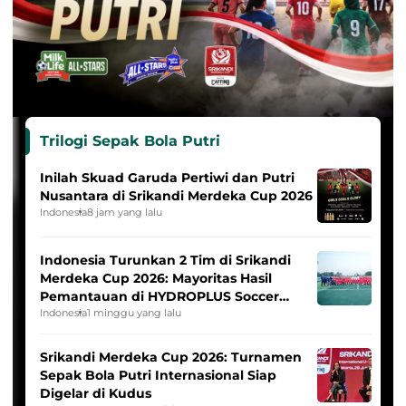
Trilogi Sepak Bola Putri
Inilah Skuad Garuda Pertiwi dan Putri
Nusantara di Srikandi Merdeka Cup 2026
Indonesia
8 jam yang lalu
Indonesia Turunkan 2 Tim di Srikandi
Merdeka Cup 2026: Mayoritas Hasil
Pemantauan di HYDROPLUS Soccer
League
Indonesia
1 minggu yang lalu
Srikandi Merdeka Cup 2026: Turnamen
Sepak Bola Putri Internasional Siap
Digelar di Kudus