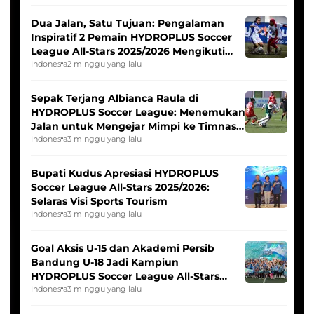
Dua Jalan, Satu Tujuan: Pengalaman
Inspiratif 2 Pemain HYDROPLUS Soccer
League All-Stars 2025/2026 Mengikuti
Seleksi Timnas Indonesia Putri
Indonesia
2 minggu yang lalu
Sepak Terjang Albianca Raula di
HYDROPLUS Soccer League: Menemukan
Jalan untuk Mengejar Mimpi ke Timnas
Indonesia Putri
Indonesia
3 minggu yang lalu
Bupati Kudus Apresiasi HYDROPLUS
Soccer League All-Stars 2025/2026:
Selaras Visi Sports Tourism
Indonesia
3 minggu yang lalu
Goal Aksis U-15 dan Akademi Persib
Bandung U-18 Jadi Kampiun
HYDROPLUS Soccer League All-Stars
2025/2026
Indonesia
3 minggu yang lalu