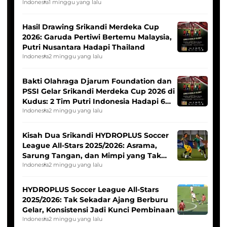
Indonesia
1 minggu yang lalu
Hasil Drawing Srikandi Merdeka Cup
2026: Garuda Pertiwi Bertemu Malaysia,
Putri Nusantara Hadapi Thailand
Indonesia
2 minggu yang lalu
Bakti Olahraga Djarum Foundation dan
PSSI Gelar Srikandi Merdeka Cup 2026 di
Kudus: 2 Tim Putri Indonesia Hadapi 6
Tim Asia
Indonesia
2 minggu yang lalu
Kisah Dua Srikandi HYDROPLUS Soccer
League All-Stars 2025/2026: Asrama,
Sarung Tangan, dan Mimpi yang Tak
Pernah Padam
Indonesia
2 minggu yang lalu
HYDROPLUS Soccer League All-Stars
2025/2026: Tak Sekadar Ajang Berburu
Gelar, Konsistensi Jadi Kunci Pembinaan
Indonesia
2 minggu yang lalu