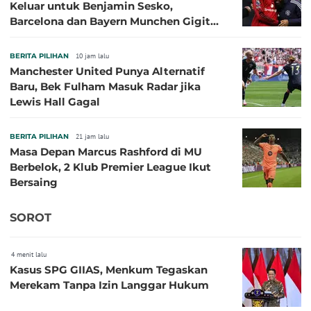
Keluar untuk Benjamin Sesko,
Barcelona dan Bayern Munchen Gigit
Jari
BERITA PILIHAN
10 jam lalu
Manchester United Punya Alternatif
Baru, Bek Fulham Masuk Radar jika
Lewis Hall Gagal
BERITA PILIHAN
21 jam lalu
Masa Depan Marcus Rashford di MU
Berbelok, 2 Klub Premier League Ikut
Bersaing
SOROT
4 menit lalu
Kasus SPG GIIAS, Menkum Tegaskan
Merekam Tanpa Izin Langgar Hukum