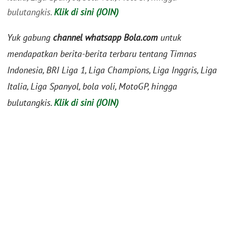
bulutangkis.
Klik di sini (JOIN)
Yuk gabung
channel whatsapp Bola.com
untuk
mendapatkan berita-berita terbaru tentang Timnas
Indonesia, BRI Liga 1, Liga Champions, Liga Inggris, Liga
Italia, Liga Spanyol, bola voli, MotoGP, hingga
bulutangkis.
Klik di sini (JOIN)