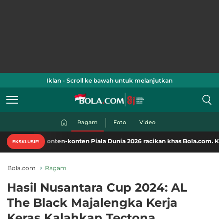
Iklan - Scroll ke bawah untuk melanjutkan
Ragam
Foto
Video
konten-konten Piala Dunia 2026 racikan khas Bola.com. Klik di sini!
EKSKLUSIF!
Bola.com
Ragam
Hasil Nusantara Cup 2024: AL
The Black Majalengka Kerja
Keras Kalahkan Tectona