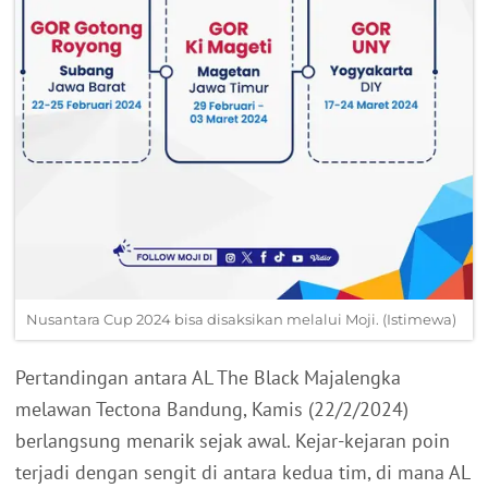
Nusantara Cup 2024 bisa disaksikan melalui Moji. (Istimewa)
Pertandingan antara AL The Black Majalengka
melawan Tectona Bandung, Kamis (22/2/2024)
berlangsung menarik sejak awal. Kejar-kejaran poin
terjadi dengan sengit di antara kedua tim, di mana AL