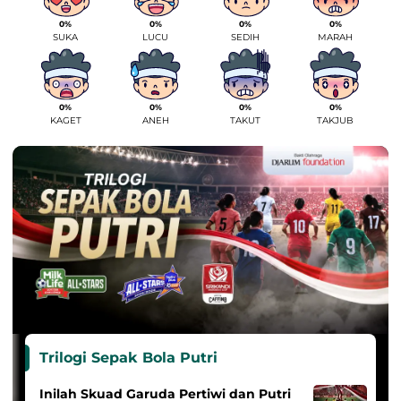
0%
0%
0%
0%
SUKA
LUCU
SEDIH
MARAH
0%
0%
0%
0%
KAGET
ANEH
TAKUT
TAKJUB
Trilogi Sepak Bola Putri
Inilah Skuad Garuda Pertiwi dan Putri