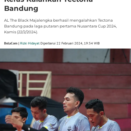
Bandung
AL The Black Majalengka berhasil mengalahkan Tectona
Bandung pada laga putaran pertama Nusantara Cup 2024,
Kamis (22/2/2024).
BolaCom |
Rizki Hidayat
Diperbarui 22 Februari 2024, 19:54 WIB