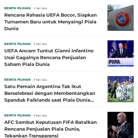
BERITA PILIHAN
1 hari lalu
Rencana Rahasia UEFA Bocor, Siapkan
Turnamen Baru untuk Menyaingi Piala
Dunia
BERITA PILIHAN
3 hari lalu
UEFA Ancam Tuntut Gianni Infantino
Usai Gagalnya Rencana Penjualan
Saham Piala Dunia
BERITA PILIHAN
4 hari lalu
Satu Pemain Argentina Tak Ikut
Berselebrasi dengan Membentangkan
Spanduk Falklands saat Piala Dunia
2026, Jadi Sasaran Kritik
BERITA PILIHAN
4 hari lalu
AFC Sambut Keputusan FIFA Batalkan
Rencana Penjualan Piala Dunia,
Tekankan Transparansi