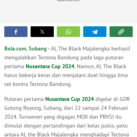
Advertisement
Bola.com, Subang -
AL The Black Majalengka berhasil
mengalahkan Tectona Bandung pada laga putaran
pertama
Nusantara Cup 2024
. Namun, AL The Black
harus bekerja keras dan menjalani duel hingga lima
set kontra Tectona Bandung.
Putaran pertama
Nusantara Cup 2024
digelar di GOR
Gotong Royong, Subang, dari 22 sampai 24 Februari
2024. Turnamen yang digagas MOJI dan PBVSI itu
dimulai dengan pertandingan dari kelas putra, yaitu
antara AL the Black Majalengka menghadapi Tectona