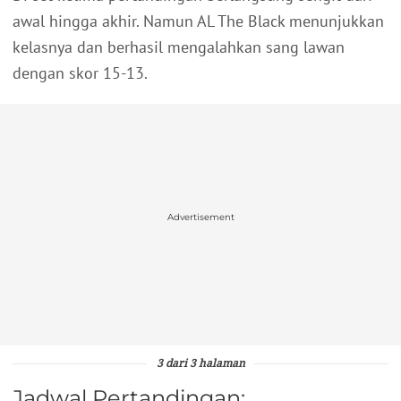
awal hingga akhir. Namun AL The Black menunjukkan
kelasnya dan berhasil mengalahkan sang lawan
dengan skor 15-13.
Advertisement
3 dari 3 halaman
Jadwal Pertandingan: