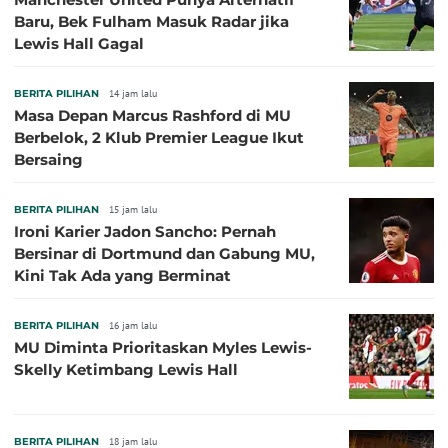
Baru, Bek Fulham Masuk Radar jika
Lewis Hall Gagal
BERITA PILIHAN
14 jam lalu
Masa Depan Marcus Rashford di MU
Berbelok, 2 Klub Premier League Ikut
Bersaing
BERITA PILIHAN
15 jam lalu
Ironi Karier Jadon Sancho: Pernah
Bersinar di Dortmund dan Gabung MU,
Kini Tak Ada yang Berminat
BERITA PILIHAN
16 jam lalu
MU Diminta Prioritaskan Myles Lewis-
Skelly Ketimbang Lewis Hall
BERITA PILIHAN
18 jam lalu