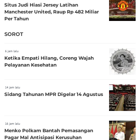
Situs Judi Hiasi Jersey Latihan
Manchester United, Raup Rp 482 Miliar
Per Tahun
SOROT
6 jam lalu
Ketika Empati Hilang, Coreng Wajah
Pelayanan Kesehatan
14 jam lalu
Sidang Tahunan MPR Digelar 14 Agustus
16 jam lalu
Menko Polkam Bantah Pemasangan
Pagar Mal Antisipasi Kerusuhan