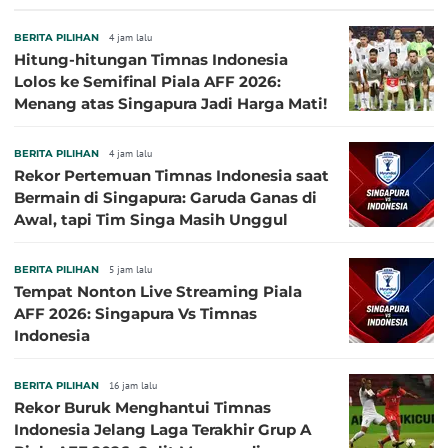
BERITA PILIHAN
4 jam lalu
Hitung-hitungan Timnas Indonesia
Lolos ke Semifinal Piala AFF 2026:
Menang atas Singapura Jadi Harga Mati!
BERITA PILIHAN
4 jam lalu
Rekor Pertemuan Timnas Indonesia saat
Bermain di Singapura: Garuda Ganas di
Awal, tapi Tim Singa Masih Unggul
BERITA PILIHAN
5 jam lalu
Tempat Nonton Live Streaming Piala
AFF 2026: Singapura Vs Timnas
Indonesia
BERITA PILIHAN
16 jam lalu
Rekor Buruk Menghantui Timnas
Indonesia Jelang Laga Terakhir Grup A