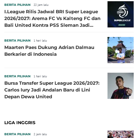
BERITA PILIHAN
22 jam lalu
I.League Rilis Jadwal BRI Super League
2026/2027: Arema FC Vs Kalteng FC dan
Bali United Kontra PSS Sleman Jadi
Pembuka pada 4 September
BERITA PILIHAN
1 hari lalu
Maarten Paes Dukung Adrian Dalmau
Berkarier di Indonesia
BERITA PILIHAN
1 hari lalu
Bursa Transfer Super League 2026/2027:
Carlos Iury Jadi Andalan Baru di Lini
Depan Dewa United
LIGA INGGRIS
BERITA PILIHAN
2 jam lalu