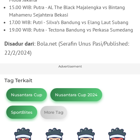
15.00 WIB: Putra - AL The Black Majalengka vs Bintang
Mahameru Sejahtera Bekasi
17.00 WIB: Putri - Silva’s Bandung vs Elang Laut Subang
19.00 WIB: Putra - Tectona Bandung vs Perkasa Sumedang
Disadur dari
: Bola.net (Serafin Unus Pasi/Published:
22/2/2024)
Advertisement
Tag Terkait
Nusantara Cup
Nusantara Cup 2024
SportBites
More Tag