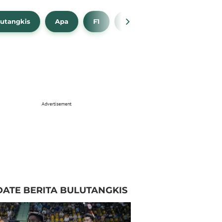
utangkis
Apa
F1
NBA
Bola Beli
Advertisement
ATE BERITA BULUTANGKIS