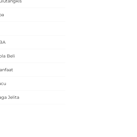
ulutangkis
pa
BA
la Beli
anfaat
ucu
ga Jelita