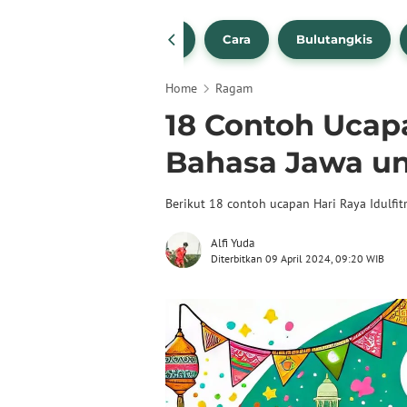
1
NBA
Bola Beli
Cara
Bulutangkis
Home
Ragam
18 Contoh Ucapa
Bahasa Jawa un
Berikut 18 contoh ucapan Hari Raya Idulfitr
Alfi Yuda
Diterbitkan 09 April 2024, 09:20 WIB