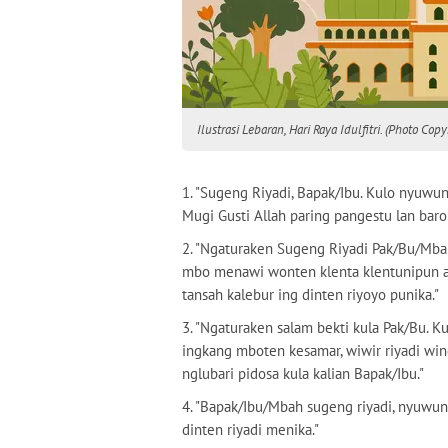
Ilustrasi Lebaran, Hari Raya Idulfitri. (Photo Cop
1. "Sugeng Riyadi, Bapak/Ibu. Kulo nyuwun
Mugi Gusti Allah paring pangestu lan bar
2. "Ngaturaken Sugeng Riyadi Pak/Bu/Mb
mbo menawi wonten klenta klentunipun a
tansah kalebur ing dinten riyoyo punika."
3. "Ngaturaken salam bekti kula Pak/Bu. K
ingkang mboten kesamar, wiwir riyadi wing
nglubari pidosa kula kalian Bapak/Ibu."
4. "Bapak/Ibu/Mbah sugeng riyadi, nyuwu
dinten riyadi menika."