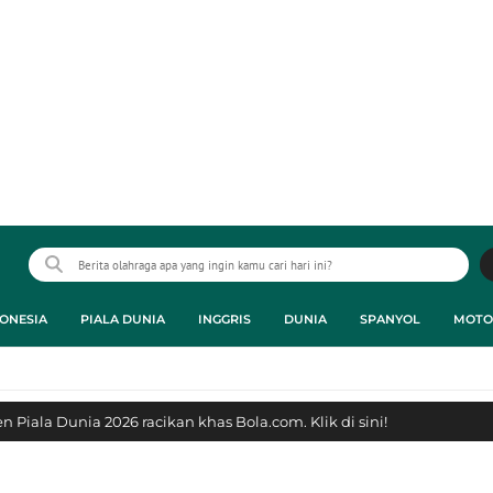
ONESIA
PIALA DUNIA
INGGRIS
DUNIA
SPANYOL
MOTO
 Piala Dunia 2026 racikan khas Bola.com. Klik di sini!