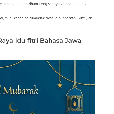
yuwun pangapunten dhumateng sedoyo kelepatanipun lan
adi, mugi kabehing tumindak riyadi dipunberkahi Gusti, lan
"
aya Idulfitri Bahasa Jawa