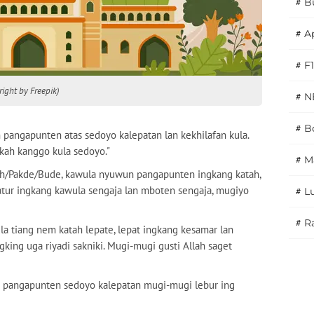
#
B
#
A
#
F1
yright by Freepik)
#
N
#
Bo
 pangapunten atas sedoyo kalepatan lan kekhilafan kula.
okah kanggo kula sedoyo."
#
M
ah/Pakde/Bude, kawula nyuwun pangapunten ingkang katah,
tur ingkang kawula sengaja lan mboten sengaja, mugiyo
#
L
#
Ra
ula tiang nem katah lepate, lepat ingkang kesamar lan
king uga riyadi sakniki. Mugi-mugi gusti Allah saget
n pangapunten sedoyo kalepatan mugi-mugi lebur ing