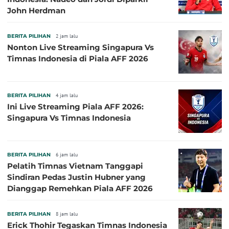
John Herdman
BERITA PILIHAN
2 jam lalu
Nonton Live Streaming Singapura Vs
Timnas Indonesia di Piala AFF 2026
BERITA PILIHAN
4 jam lalu
Ini Live Streaming Piala AFF 2026:
Singapura Vs Timnas Indonesia
BERITA PILIHAN
6 jam lalu
Pelatih Timnas Vietnam Tanggapi
Sindiran Pedas Justin Hubner yang
Dianggap Remehkan Piala AFF 2026
BERITA PILIHAN
8 jam lalu
Erick Thohir Tegaskan Timnas Indonesia