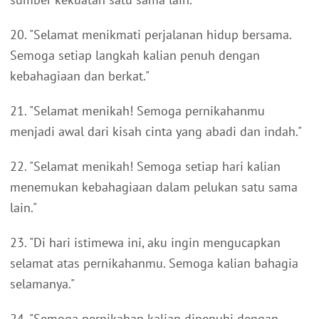
20. "Selamat menikmati perjalanan hidup bersama.
Semoga setiap langkah kalian penuh dengan
kebahagiaan dan berkat."
21. "Selamat menikah! Semoga pernikahanmu
menjadi awal dari kisah cinta yang abadi dan indah."
22. "Selamat menikah! Semoga setiap hari kalian
menemukan kebahagiaan dalam pelukan satu sama
lain."
23. "Di hari istimewa ini, aku ingin mengucapkan
selamat atas pernikahanmu. Semoga kalian bahagia
selamanya."
24. "Semoga pernikahan kalian dipenuhi dengan