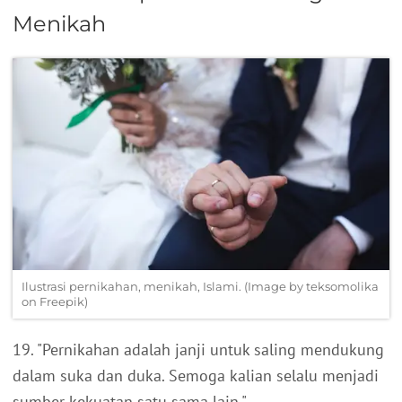
Menikah
Ilustrasi pernikahan, menikah, Islami. (Image by teksomolika
on Freepik)
19. "Pernikahan adalah janji untuk saling mendukung
dalam suka dan duka. Semoga kalian selalu menjadi
sumber kekuatan satu sama lain."