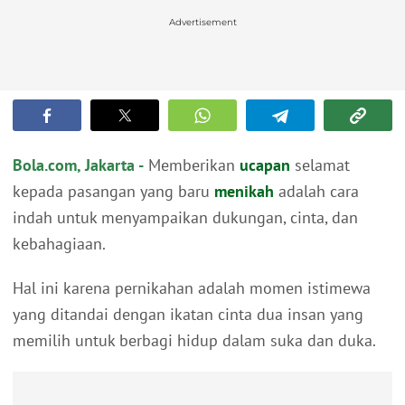
Advertisement
Bola.com, Jakarta -
Memberikan
ucapan
selamat
kepada pasangan yang baru
menikah
adalah cara
indah untuk menyampaikan dukungan, cinta, dan
kebahagiaan.
Hal ini karena pernikahan adalah momen istimewa
yang ditandai dengan ikatan cinta dua insan yang
memilih untuk berbagi hidup dalam suka dan duka.