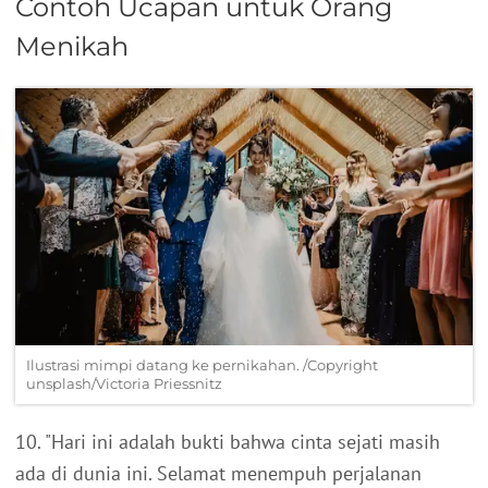
Contoh Ucapan untuk Orang
Menikah
Ilustrasi mimpi datang ke pernikahan. /Copyright
unsplash/Victoria Priessnitz
10. "Hari ini adalah bukti bahwa cinta sejati masih
ada di dunia ini. Selamat menempuh perjalanan