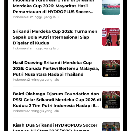
Indonesia Turunkan 2 Tim di Srikandi
Merdeka Cup 2026: Mayoritas Hasil
Pemantauan di HYDROPLUS Soccer
League
Indonesia
1 minggu yang lalu
Srikandi Merdeka Cup 2026: Turnamen
Sepak Bola Putri Internasional Siap
Digelar di Kudus
Indonesia
1 minggu yang lalu
Hasil Drawing Srikandi Merdeka Cup
2026: Garuda Pertiwi Bertemu Malaysia,
Putri Nusantara Hadapi Thailand
Indonesia
2 minggu yang lalu
Bakti Olahraga Djarum Foundation dan
PSSI Gelar Srikandi Merdeka Cup 2026 di
Kudus: 2 Tim Putri Indonesia Hadapi 6
Tim Asia
Indonesia
2 minggu yang lalu
Kisah Dua Srikandi HYDROPLUS Soccer