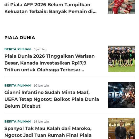
di Piala AFF 2026 Belum Tampilkan
Kekuatan Terbaik: Banyak Pemain di
Eropa Tidak Bisa Berpartisipasi
PIALA DUNIA
BERITA PILIHAN
9 jam lalu
Piala Dunia 2026 Tinggalkan Warisan
Besar, Kanada Investasikan Rp17,9
Triliun untuk Olahraga Terbesar
Sepanjang Sejarah
BERITA PILIHAN
10 jam lalu
Gianni Infantino Sudah Minta Maaf,
UEFA Tetap Ngotot: Boikot Piala Dunia
Belum Dicabut
BERITA PILIHAN
14 jam lalu
Spanyol Tak Mau Kalah dari Maroko,
Ngotot Jadi Tuan Rumah Final Piala