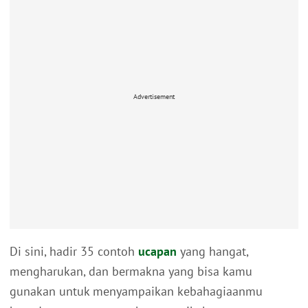
Advertisement
Di sini, hadir 35 contoh
ucapan
yang hangat,
mengharukan, dan bermakna yang bisa kamu
gunakan untuk menyampaikan kebahagiaanmu