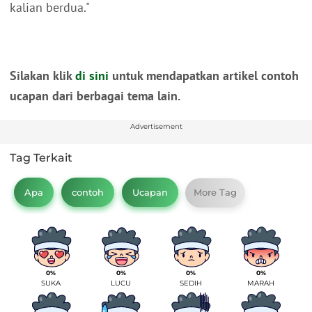
kalian berdua."
Silakan klik
di sini
untuk mendapatkan artikel contoh
ucapan dari berbagai tema lain.
Advertisement
Tag Terkait
Apa
contoh
Ucapan
More Tag
0%
0%
0%
0%
SUKA
LUCU
SEDIH
MARAH