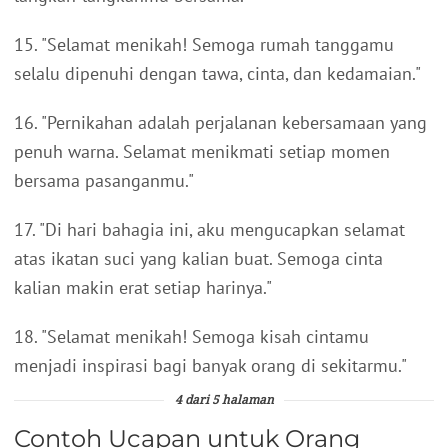
15. "Selamat menikah! Semoga rumah tanggamu
selalu dipenuhi dengan tawa, cinta, dan kedamaian."
16. "Pernikahan adalah perjalanan kebersamaan yang
penuh warna. Selamat menikmati setiap momen
bersama pasanganmu."
17. "Di hari bahagia ini, aku mengucapkan selamat
atas ikatan suci yang kalian buat. Semoga cinta
kalian makin erat setiap harinya."
18. "Selamat menikah! Semoga kisah cintamu
menjadi inspirasi bagi banyak orang di sekitarmu."
4 dari 5 halaman
Contoh Ucapan untuk Orang