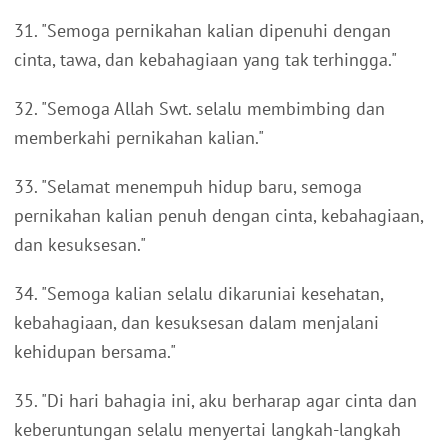
31. "Semoga pernikahan kalian dipenuhi dengan
cinta, tawa, dan kebahagiaan yang tak terhingga."
32. "Semoga Allah Swt. selalu membimbing dan
memberkahi pernikahan kalian."
33. "Selamat menempuh hidup baru, semoga
pernikahan kalian penuh dengan cinta, kebahagiaan,
dan kesuksesan."
34. "Semoga kalian selalu dikaruniai kesehatan,
kebahagiaan, dan kesuksesan dalam menjalani
kehidupan bersama."
35. "Di hari bahagia ini, aku berharap agar cinta dan
keberuntungan selalu menyertai langkah-langkah