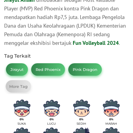
Player (MVP) Red Phoenix kontra Pink Dragon dan
mendapatkan hadiah Rp7,5 juta. Lembaga Pengelola
Dana dan Usaha Keolahragaan (LPDUK) Kementerian
Pemuda dan Olahraga (Kemenpora) RI sedang
menggelar ekshibisi bertajuk
Fun Volleyball 2024
.
Tag Terkait
Jirayut
Red Phoenix
Pink Dragon
More Tag
0%
0%
0%
0%
SUKA
LUCU
SEDIH
MARAH