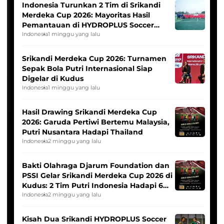
Indonesia Turunkan 2 Tim di Srikandi
Merdeka Cup 2026: Mayoritas Hasil
Pemantauan di HYDROPLUS Soccer
League
Indonesia
1 minggu yang lalu
Srikandi Merdeka Cup 2026: Turnamen
Sepak Bola Putri Internasional Siap
Digelar di Kudus
Indonesia
1 minggu yang lalu
Hasil Drawing Srikandi Merdeka Cup
2026: Garuda Pertiwi Bertemu Malaysia,
Putri Nusantara Hadapi Thailand
Indonesia
2 minggu yang lalu
Bakti Olahraga Djarum Foundation dan
PSSI Gelar Srikandi Merdeka Cup 2026 di
Kudus: 2 Tim Putri Indonesia Hadapi 6
Tim Asia
Indonesia
2 minggu yang lalu
Kisah Dua Srikandi HYDROPLUS Soccer