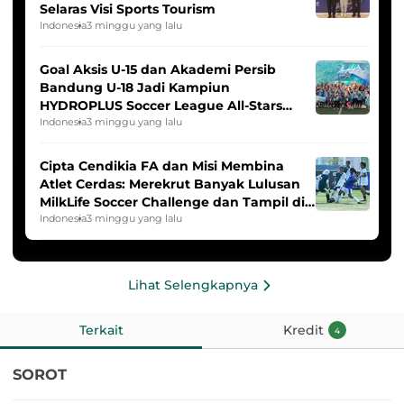
Selaras Visi Sports Tourism
Indonesia
3 minggu yang lalu
Goal Aksis U-15 dan Akademi Persib
Bandung U-18 Jadi Kampiun
HYDROPLUS Soccer League All-Stars
2025/2026
Indonesia
3 minggu yang lalu
Cipta Cendikia FA dan Misi Membina
Atlet Cerdas: Merekrut Banyak Lulusan
MilkLife Soccer Challenge dan Tampil di
HYDROPLUS Soccer League
Indonesia
3 minggu yang lalu
Lihat Selengkapnya
Terkait
Kredit
4
SOROT