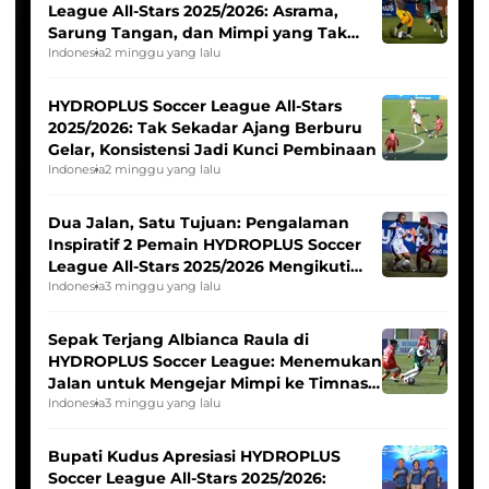
League All-Stars 2025/2026: Asrama,
Sarung Tangan, dan Mimpi yang Tak
Pernah Padam
Indonesia
2 minggu yang lalu
HYDROPLUS Soccer League All-Stars
2025/2026: Tak Sekadar Ajang Berburu
Gelar, Konsistensi Jadi Kunci Pembinaan
Indonesia
2 minggu yang lalu
Dua Jalan, Satu Tujuan: Pengalaman
Inspiratif 2 Pemain HYDROPLUS Soccer
League All-Stars 2025/2026 Mengikuti
Seleksi Timnas Indonesia Putri
Indonesia
3 minggu yang lalu
Sepak Terjang Albianca Raula di
HYDROPLUS Soccer League: Menemukan
Jalan untuk Mengejar Mimpi ke Timnas
Indonesia Putri
Indonesia
3 minggu yang lalu
Bupati Kudus Apresiasi HYDROPLUS
Soccer League All-Stars 2025/2026: