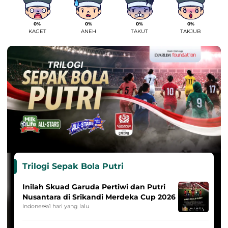
0%
0%
0%
0%
KAGET
ANEH
TAKUT
TAKJUB
Trilogi Sepak Bola Putri
Inilah Skuad Garuda Pertiwi dan Putri
Nusantara di Srikandi Merdeka Cup 2026
Indonesia
1 hari yang lalu