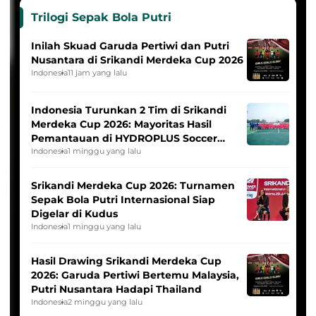
Trilogi Sepak Bola Putri
Inilah Skuad Garuda Pertiwi dan Putri
Nusantara di Srikandi Merdeka Cup 2026
Indonesia
11 jam yang lalu
Indonesia Turunkan 2 Tim di Srikandi
Merdeka Cup 2026: Mayoritas Hasil
Pemantauan di HYDROPLUS Soccer
League
Indonesia
1 minggu yang lalu
Srikandi Merdeka Cup 2026: Turnamen
Sepak Bola Putri Internasional Siap
Digelar di Kudus
Indonesia
1 minggu yang lalu
Hasil Drawing Srikandi Merdeka Cup
2026: Garuda Pertiwi Bertemu Malaysia,
Putri Nusantara Hadapi Thailand
Indonesia
2 minggu yang lalu