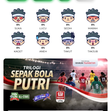
0%
0%
0%
0%
SUKA
LUCU
SEDIH
MARAH
0%
0%
0%
0%
KAGET
ANEH
TAKUT
TAKJUB