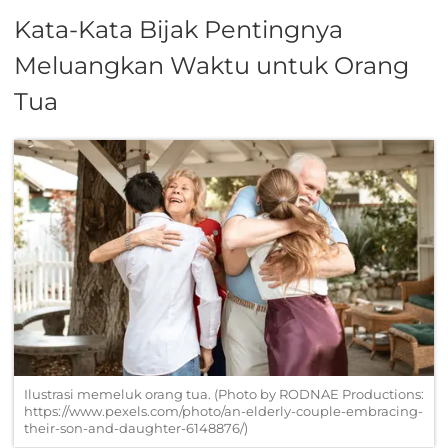
Kata-Kata Bijak Pentingnya
Meluangkan Waktu untuk Orang
Tua
Ilustrasi memeluk orang tua. (Photo by RODNAE Productions:
https://www.pexels.com/photo/an-elderly-couple-embracing-
their-son-and-daughter-6148876/)