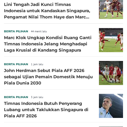
Lini Tengah Jadi Kunci Timnas
Indonesia untuk Kandaskan Singapura,
Pengamat Nilai Thom Haye dan Marc
Klok Sebaiknya Tidak Tampil Bareng
BERITA PILIHAN
44 menit lalu
Marc Klok Ungkap Kondisi Ruang Ganti
Timnas Indonesia Jelang Menghadapi
Laga Krusial di Kandang Singapura
BERITA PILIHAN
1 jam lalu
John Herdman Sebut Piala AFF 2026
sebagai Ujian Pemain Domestik Menuju
Piala Dunia 2030
BERITA PILIHAN
3 jam lalu
Timnas Indonesia Butuh Penyerang
Lubang untuk Taklukkan Singapura di
Piala AFF 2026