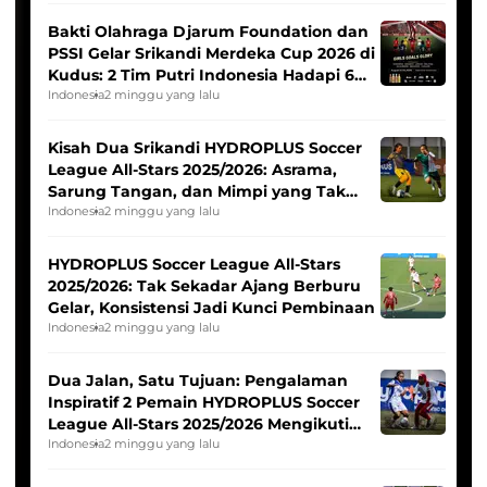
Bakti Olahraga Djarum Foundation dan
PSSI Gelar Srikandi Merdeka Cup 2026 di
Kudus: 2 Tim Putri Indonesia Hadapi 6
Tim Asia
Indonesia
2 minggu yang lalu
Kisah Dua Srikandi HYDROPLUS Soccer
League All-Stars 2025/2026: Asrama,
Sarung Tangan, dan Mimpi yang Tak
Pernah Padam
Indonesia
2 minggu yang lalu
HYDROPLUS Soccer League All-Stars
2025/2026: Tak Sekadar Ajang Berburu
Gelar, Konsistensi Jadi Kunci Pembinaan
Indonesia
2 minggu yang lalu
Dua Jalan, Satu Tujuan: Pengalaman
Inspiratif 2 Pemain HYDROPLUS Soccer
League All-Stars 2025/2026 Mengikuti
Seleksi Timnas Indonesia Putri
Indonesia
2 minggu yang lalu