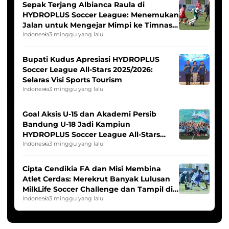
Sepak Terjang Albianca Raula di
HYDROPLUS Soccer League: Menemukan
Jalan untuk Mengejar Mimpi ke Timnas
Indonesia Putri
Indonesia
3 minggu yang lalu
Bupati Kudus Apresiasi HYDROPLUS
Soccer League All-Stars 2025/2026:
Selaras Visi Sports Tourism
Indonesia
3 minggu yang lalu
Goal Aksis U-15 dan Akademi Persib
Bandung U-18 Jadi Kampiun
HYDROPLUS Soccer League All-Stars
2025/2026
Indonesia
3 minggu yang lalu
Cipta Cendikia FA dan Misi Membina
Atlet Cerdas: Merekrut Banyak Lulusan
MilkLife Soccer Challenge dan Tampil di
HYDROPLUS Soccer League
Indonesia
3 minggu yang lalu