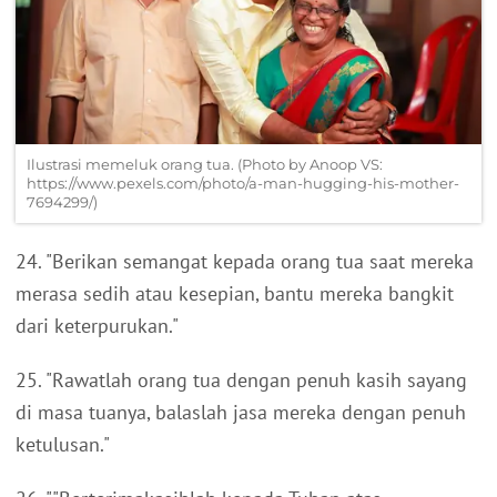
Ilustrasi memeluk orang tua. (Photo by Anoop VS:
https://www.pexels.com/photo/a-man-hugging-his-mother-
7694299/)
24. "Berikan semangat kepada orang tua saat mereka
merasa sedih atau kesepian, bantu mereka bangkit
dari keterpurukan."
25. "Rawatlah orang tua dengan penuh kasih sayang
di masa tuanya, balaslah jasa mereka dengan penuh
ketulusan."