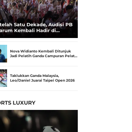
telah Satu Dekade, Audisi PB
arum Kembali Hadir di
kassar untuk Pencarian
lenta Super
Nova Widianto Kembali Ditunjuk
Jadi Pelatih Ganda Campuran Pelat…
Taklukkan Ganda Malaysia,
Leo/Daniel Juarai Taipei Open 2026
RTS LUXURY