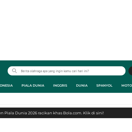
ONESIA
PIALA DUNIA
INGGRIS
DUNIA
SPANYOL
MOTO
 Piala Dunia 2026 racikan khas Bola.com. Klik di sini!