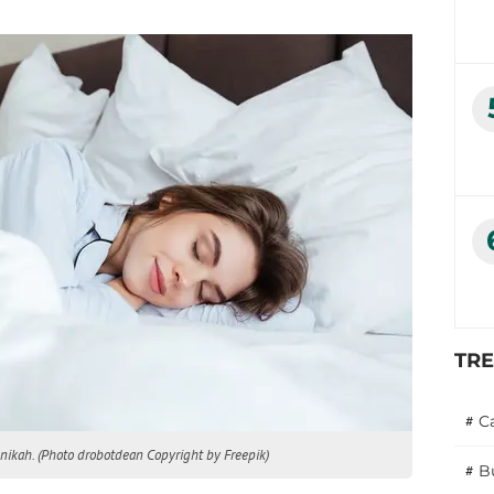
TR
#
C
nikah. (Photo drobotdean Copyright by Freepik)
#
B