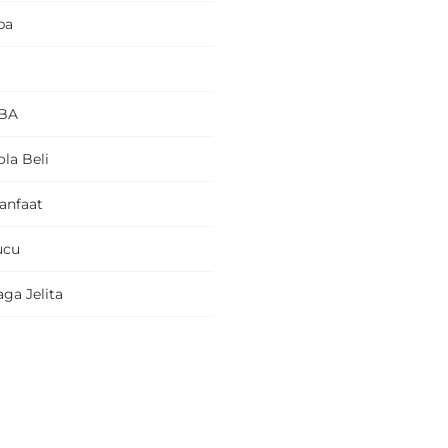
pa
BA
la Beli
anfaat
ucu
ga Jelita