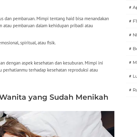
#
A
lus dan pembaruan. Mimpi tentang haid bisa menandakan
#
F1
 atau pembaruan dalam kehidupan pribadi atau
#
N
sional, spiritual, atau fisik.
#
Bo
#
M
an dengan aspek kesehatan dan kesuburan. Mimpi ini
 perhatianmu terhadap kesehatan reproduksi atau
#
L
#
Ra
i Wanita yang Sudah Menikah