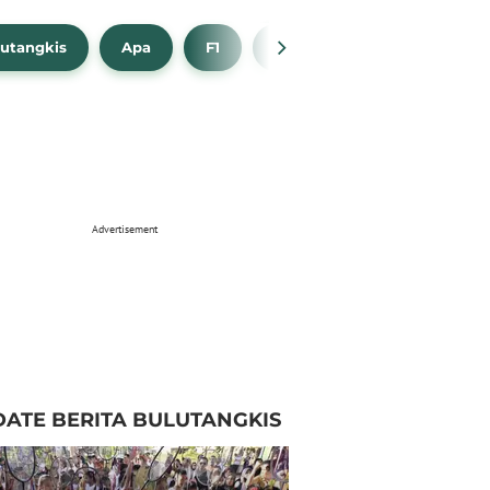
utangkis
Apa
F1
NBA
Bola Beli
Advertisement
ATE BERITA BULUTANGKIS