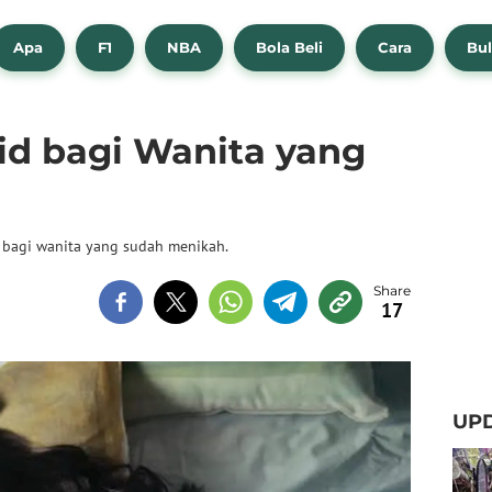
Apa
F1
NBA
Bola Beli
Cara
Bul
id bagi Wanita yang
d bagi wanita yang sudah menikah.
17
UPD