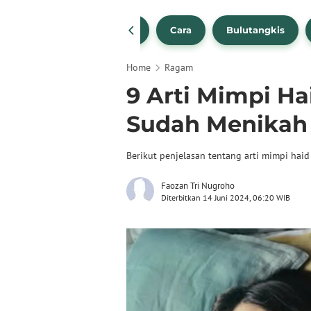
1
NBA
Bola Beli
Cara
Bulutangkis
Home
Ragam
9 Arti Mimpi Ha
Sudah Menikah
Berikut penjelasan tentang arti mimpi hai
Faozan Tri Nugroho
Diterbitkan 14 Juni 2024, 06:20 WIB