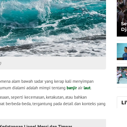
Se
Dj
Ma
Ta
)
mena alam bawah sadar yang kerap kali menyimpan
umum dialami adalah mimpi tentang
banjir
air
laut
.
saan, seperti kecemasan, ketakutan, atau bahkan
L
apat berbeda-beda, tergantung pada detail dan konteks yang
 Kedatangan Lionel Messi dan Timnas