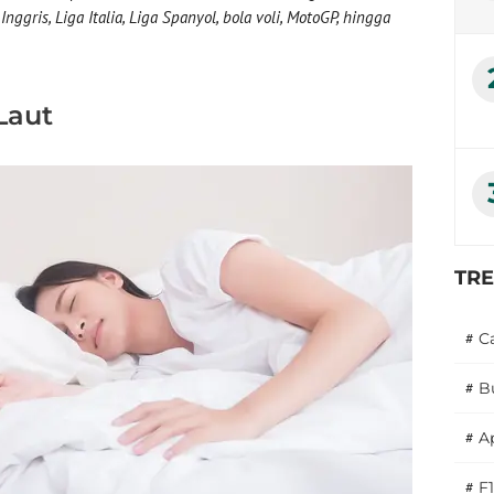
nggris, Liga Italia, Liga Spanyol, bola voli, MotoGP, hingga
Laut
TR
#
C
#
B
#
A
#
F1