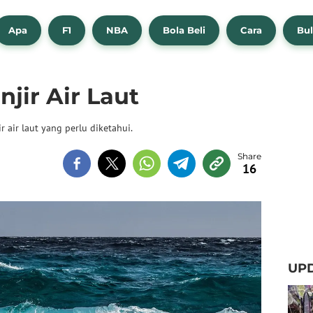
Apa
F1
NBA
Bola Beli
Cara
Bul
njir Air Laut
r air laut yang perlu diketahui.
16
UPD