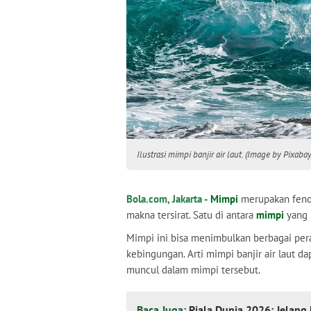
Ilustrasi mimpi banjir air laut. (Image by Pixabay
Bola.com, Jakarta -
Mimpi
merupakan feno
makna tersirat. Satu di antara
mimpi
yang 
Mimpi ini bisa menimbulkan berbagai pera
kebingungan. Arti mimpi banjir air laut d
muncul dalam mimpi tersebut.
Baca Juga:
Piala Dunia 2026: Jelang