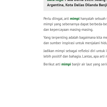
Argentina, Kota Dallas Dilanda Banj
Perlu diingat, arti
mimpi
hanyalah sebuah ta
mimpi yang sebenarnya dapat berbeda-bed
dan kepercayaan masing-masing.
Yang terpenting adalah bagaimana kita m
dan sumber inspirasi untuk menjalani hid
Jadikan mimpi sebagai refleksi diri untuk
lebih positif dan bahagia. Lantas, apa arti 
Berikut arti
mimpi
banjir air laut yang se