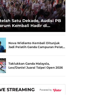
telah Satu Dekade, Audisi PB
arum Kembali Hadir di
kassar untuk Pencarian
lenta Super
Nova Widianto Kembali Ditunjuk
Jadi Pelatih Ganda Campuran Pelat…
Taklukkan Ganda Malaysia,
Leo/Daniel Juarai Taipei Open 2026
IVE STREAMING
Powered by